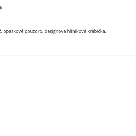
ek
, opaskové pouzdro, designová hliníková krabička.
sou určeny pouze odborné veřejnosti od 18 let a podnikatelům v o
střelivo. Splňujete tyto podmínky?
ANO
NE