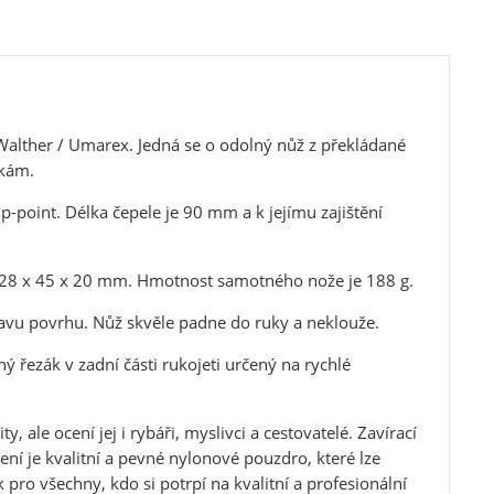
Walther / Umarex. Jedná se o odolný nůž z překládané
nkám.
-point. Délka čepele je 90 mm a k jejímu zajištění
 128 x 45 x 20 mm. Hmotnost samotného nože je 188 g.
vu povrhu. Nůž skvěle padne do ruky a neklouže.
ný řezák v zadní části rukojeti určený na rychlé
 ale ocení jej i rybáři, myslivci a cestovatelé. Zavírací
ní je kvalitní a pevné nylonové pouzdro, které lze
pro všechny, kdo si potrpí na kvalitní a profesionální