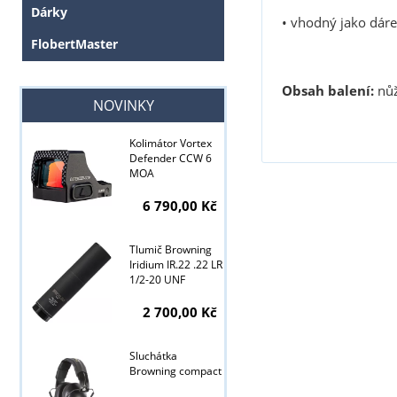
Dárky
• vhodný jako dár
FlobertMaster
Obsah balení:
nůž
NOVINKY
Kolimátor Vortex
Defender CCW 6
Tyto stránky j
MOA
6 790,00 Kč
Tlumič Browning
Iridium IR.22 .22 LR
1/2-20 UNF
2 700,00 Kč
Sluchátka
Browning compact