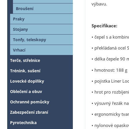
výbavu.
Broušení
Praky
Specifikace:
Stojany
• čepel s a kombin
Tonfy, teleskopy
• překládaná ocel 
Vrhací
• délka čepele 90
Terče, střelnice
• hmotnost: 188 g
Trénink, sušení
• pojistka Liner Lo
Lovecké doplňky
Oblečení a obuv
• hrot pro rozbíjení
Ochranné pomůcky
• výsuvný řezák na
Zabezpečení zbraní
• ergonomicky tva
Pyrotechnika
• nylonové opasko