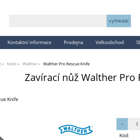
Kontaktní informace
Prodejna
Velkoobchod
S
ě
Nože
Walther
Walther Pro Rescue Knife
Zavírací nůž Walther Pro 
ue Knife
Kód: