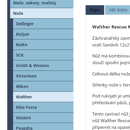
Meče, sekery, mačety
Popis
Váš dotaz
Nože
Dellinger
Walther Rescue K
Kizlyar
Záchranářský zavír
oceli Sandvik 12c2
Ruike
SCK
Nůž má kombinované
slouží spodní pojis
Smith & Wesson
Celková délka nož
Victorinox
Střenky nože v če
Mikov
Pod rukojeti je umí
Walther
přeřezávání pásů, 
Elite Force
Tento zavírací nůž 
Ostatní
nůž Walther Rescue
připevnit na opase
Pouzdra