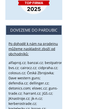
DOVEZEME DO PARDUBIC
Po dohodě k nám na prodejnu
můžeme naskladnit zboží od
obchodníků:
alfaproj.cz;
banzai.cz;
bestpatron.eu;
beretta.cz;
binox.cz;
bvs.cz;
cairocz.cz; cidpraha.cz;
colosus.cz; Česká Zbrojovka;
Dave western guns;
defendia.cz; dellinger.cz;
detonics.com; elovec.cz; guns-
trade.cz; harrant.cz; JGS.cz;
JKnastroje.cz; jk-n.cz;
kerberostrade.cz;
kostelecky.cz;
kozap.cz;