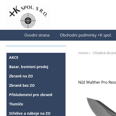
Přihlásit se
Úvodní strana
Obchodní podmínky +K spol.
Home
Chladné zbran
AKCE
Bazar, komisní prodej
Zbraně na ZO
Nůž Walther Pro Resc
Zbraně bez ZO
Příslušenství pro zbraně
Tlumiče
Střelivo a náboje na ZO