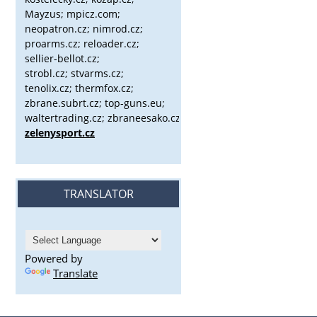
Mayzus;
mpicz.com;
neopatron.cz; nimrod.cz;
proarms.cz; reloader.cz;
sellier-bellot.cz;
strobl.cz;
stvarms.cz;
tenolix.cz; thermfox.cz;
zbrane.subrt.cz;
top-guns.eu;
waltertrading.cz; zbraneesako.cz;
zelenysport.cz
TRANSLATOR
Powered by
Translate