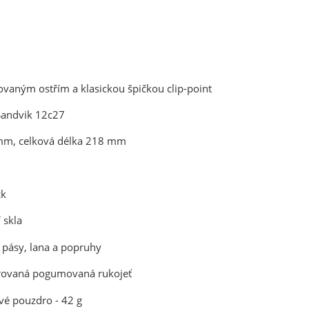
ovaným ostřím a klasickou špičkou clip-point
Sandvik 12c27
 mm, celková délka 218 mm
ck
 skla
 pásy, lana a popruhy
rovaná pogumovaná rukojeť
vé pouzdro - 42 g