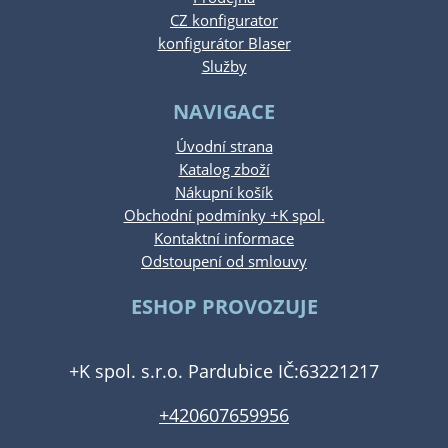
CZ konfigurator
konfigurátor Blaser
Služby
NAVIGACE
Úvodní strana
Katalog zboží
Nákupní košík
Obchodní podmínky +K spol.
Kontaktní informace
Odstoupení od smlouvy
ESHOP PROVOZUJE
+K spol. s.r.o. Pardubice IČ:63221217
+420607659956