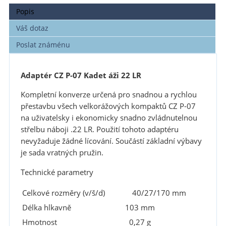
Popis
Váš dotaz
Poslat známénu
Adaptér CZ P-07 Kadet áži 22 LR
Kompletní konverze určená pro snadnou a rychlou
přestavbu všech velkorážových kompaktů CZ P-07
na uživatelsky i ekonomicky snadno zvládnutelnou
střelbu náboji .22 LR. Použití tohoto adaptéru
nevyžaduje žádné lícování. Součástí základní výbavy
je sada vratných pružin.
Technické parametry
Celkové rozměry (v/š/d)
40/27/170 mm
Délka hlkavně
103 mm
Hmotnost
0,27 g