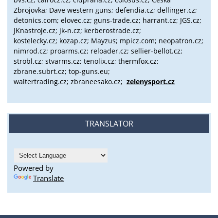
Zbrojovka; Dave western guns; defendia.cz; dellinger.cz;
detonics.com; elovec.cz; guns-trade.cz; harrant.cz; JGS.cz;
JKnastroje.cz; jk-n.cz; kerberostrade.cz;
kostelecky.cz;
kozap.cz; Mayzus;
mpicz.com; neopatron.cz;
nimrod.cz; proarms.cz; reloader.cz; sellier-bellot.cz;
strobl.cz;
stvarms.cz; tenolix.cz; thermfox.cz;
zbrane.subrt.cz;
top-guns.eu;
waltertrading.cz; zbraneesako.cz;
zelenysport.cz
TRANSLATOR
Powered by
Translate