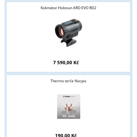
Kolimátor Holosun ARO EVO RD2
Tyto stránky jsou určeny pouze odborné veřejnosti od 18 let a
podnikatelům v oblasti zbraně a střelivo. Splňujete tyto
podmínky?
ANO
NE
7 590,00 Kč
Thermo terče Nocpix
190,00 Kč