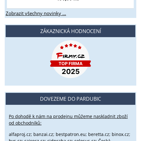
Zobrazit všechny novinky ...
ZÁKAZNICKÁ HODNOCENÍ
DOVEZEME DO PARDUBIC
Po dohodě k nám na prodejnu můžeme naskladnit zboží
od obchodníků:
alfaproj.cz;
banzai.cz;
bestpatron.eu;
beretta.cz;
binox.cz;
bvs.cz;
cairocz.cz; cidpraha.cz; colosus.cz; Česká