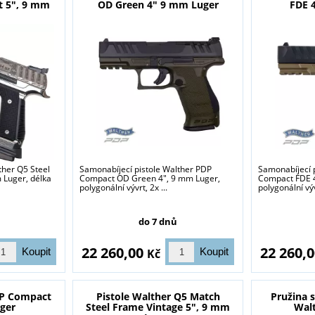
t 5", 9 mm
OD Green 4" 9 mm Luger
FDE 
ther Q5 Steel
Samonabíjecí pistole Walther PDP
Samonabíjecí 
 Luger, délka
Compact OD Green 4", 9 mm Luger,
Compact FDE 4
polygonální vývrt, 2x ...
polygonální výv
do 7 dnů
22 260,00
22 260,
Kč
DP Compact
Pistole Walther Q5 Match
Pružina 
ger
Steel Frame Vintage 5", 9 mm
Wal