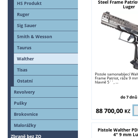
Steel Frame Patrio
HS Produkt
Luger
Ruger
Sig Sauer
Smith & Wesson
Taurus
Walther
Tisas
Pistole samonabíjecí Wal
Frame Patriot, ráže 9 mm
Ostatní
hlavně 5´´, ...
Revolvery
do 7 dnů
Pušky
88 700,00
Kč
Brokovnice
Malorážky
Pistole Walther P
4" 9 mm Lu
Zbraně bez ZO