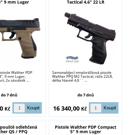
4" 9 mm Luger
Tactical 4,6" 22 LR
pistole Walther PDP
Samonabíjecí mnalorážková pistole
", 9 mm Luger,
Walther PPQ M2 Tactical, ráže 22LR,
rt, 2x zásobník ...
délka hlavně 4,6´´ ...
do 7 dnů
do 7 dnů
00
16 340,00
Kč
Kč
spouště odlehčená
Pistole Walther PDP Compact
ther Q5 / PPQ
5" 9 mm Luger