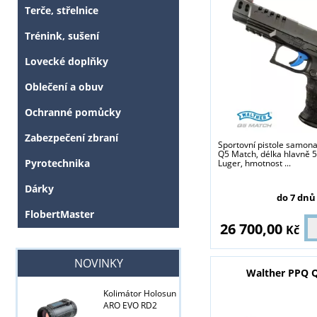
Terče, střelnice
Trénink, sušení
Lovecké doplňky
Oblečení a obuv
Ochranné pomůcky
Zabezpečení zbraní
Sportovní pistole samona
Q5 Match, délka hlavně 
Pyrotechnika
Luger, hmotnost ...
Dárky
do 7 dnů
FlobertMaster
Tyto stránky j
26 700,00
Kč
NOVINKY
Walther PPQ 
Kolimátor Holosun
ARO EVO RD2