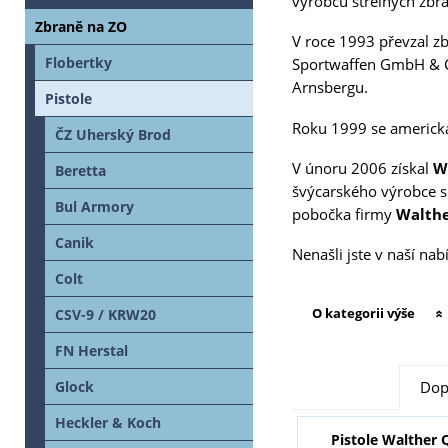
výrobců střelných zbra
Zbraně na ZO
V roce 1993 převzal z
Flobertky
Sportwaffen GmbH & Co
Arnsbergu.
Pistole
Roku 1999 se americk
ČZ Uherský Brod
V únoru 2006 získal
W
Beretta
švýcarského výrobce s
Bul Armory
pobočka firmy
Walth
Canik
Nenašli jste v naší na
Colt
O kategorii výše
CSV-9 / KRW20
FN Herstal
Glock
Dop
Heckler & Koch
Pistole Walther