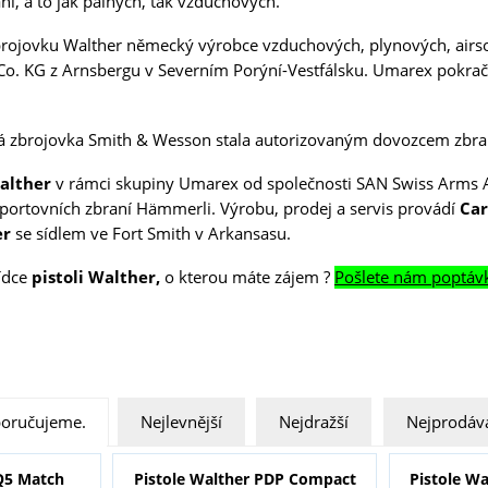
ní, a to jak palných, tak vzduchových.
brojovku Walther německý výrobce vzduchových, plynových, airso
. KG z Arnsbergu v Severním Porýní-Vestfálsku. Umarex pokračo
á zbrojovka Smith & Wesson stala autorizovaným dovozcem zbra
alther
v rámci skupiny Umarex od společnosti SAN Swiss Arms 
portovních zbraní Hämmerli. Výrobu, prodej a servis provádí
Ca
er
se sídlem ve Fort Smith v Arkansasu.
bídce
pistoli Walther,
o kterou máte zájem ?
Pošlete nám poptávk
oručujeme.
Nejlevnější
Nejdražší
Nejprodáva
 Q5 Match
Pistole Walther PDP Compact
Pistole W