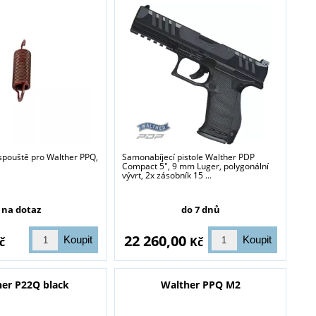
 spouště pro Walther PPQ,
Samonabíjecí pistole Walther PDP
Compact 5", 9 mm Luger, polygonální
vývrt, 2x zásobník 15 ...
na dotaz
do 7 dnů
22 260,00
č
Kč
her P22Q black
Walther PPQ M2