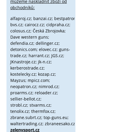
můžeme naskladnit zboží od
obchodníků:
alfaproj.cz;
banzai.cz;
bestpatron.eu;
beretta.cz;
binox.cz;
bvs.cz;
cairocz.cz; cidpraha.cz;
colosus.cz; Česká Zbrojovka;
Dave western guns;
defendia.cz; dellinger.cz;
detonics.com; elovec.cz; guns-
trade.cz; harrant.cz; JGS.cz;
JKnastroje.cz; jk-n.cz;
kerberostrade.cz;
kostelecky.cz;
kozap.cz;
Mayzus;
mpicz.com;
neopatron.cz; nimrod.cz;
proarms.cz; reloader.cz;
sellier-bellot.cz;
strobl.cz;
stvarms.cz;
tenolix.cz; thermfox.cz;
zbrane.subrt.cz;
top-guns.eu;
waltertrading.cz; zbraneesako.cz;
zelenysport.cz