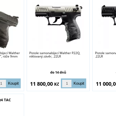
bíjecí Walther
Pistole samonabíjecí Walther P22Q,
Pistole samon
5", ráže 9mm
niklovaný závěr, .22LR
.22LR
do 14 dnů
sou určeny pouze odborné veřejnosti od 18 let a podnikatelům v o
11 800,00
11 000,
Kč
střelivo. Splňujete tyto podmínky?
ANO
NE
Q4 TAC