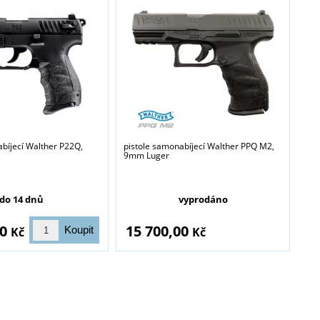
abíjecí Walther P22Q,
pistole samonabíjecí Walther PPQ M2,
9mm Luger
do 14 dnů
vyprodáno
blasti zbraně a
00
15 700,00
Kč
Kč