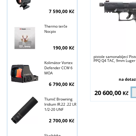
7 590,00 Kč
Thermo terče
Nocpix
190,00 Kč
pistole samonabíjecí Pist
PPQ Q4 TAC, 9mm Luger
Kolimátor Vortex
Defender CCW 6
MOA
na dotaz
6 790,00 Kč
20 600,00
Kč
Tlumič Browning
Iridium IR.22 .22 LR
1/2-20 UNF
2 700,00 Kč
Sluchátka