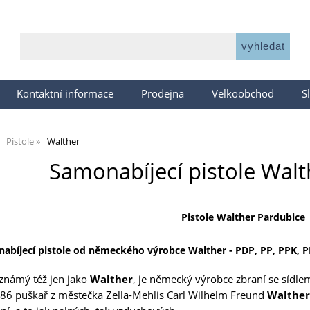
Kontaktní informace
Prodejna
Velkoobchod
S
Pistole
Walther
Samonabíjecí pistole Wal
Pistole Walther Pardubice
abíjecí pistole od německého výrobce
Walther
- PDP, PP, PPK, P
námý též jen jako
Walther
, je německý výrobce zbraní se sídl
886 puškař z městečka Zella-Mehlis Carl Wilhelm Freund
Walther