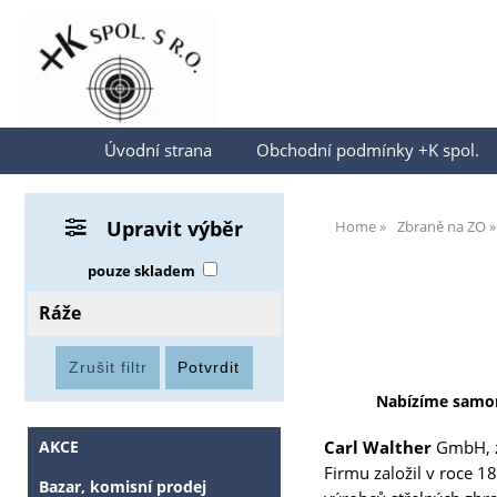
Přihlásit se
Úvodní strana
Obchodní podmínky +K spol.
Upravit výběr
Home
Zbraně na ZO
pouze skladem
Ráže
Nabízíme samon
AKCE
Carl Walther
GmbH, z
Firmu založil v roce 1
Bazar, komisní prodej