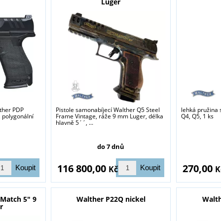
Luger
lther PDP
Pistole samonabíjecí Walther Q5 Steel
lehká pružina
 polygonální
Frame Vintage, ráže 9 mm Luger, délka
Q4, Q5, 1 ks
hlavně 5´´, ...
do 7 dnů
116 800,00
270,00
Kč
K
 Match 5" 9
Walther P22Q nickel
Walt
r