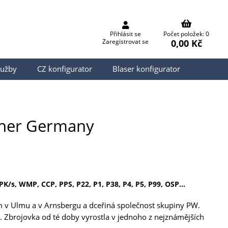
Přihlásit se
Počet položek: 0
0,00 Kč
Zaregistrovat se
lužby
CZ konfigurator
Blaser konfigurator
ther Germany
PK/s, WMP, CCP, PPS, P22, P1, P38, P4, P5, P99, OSP...
em v Ulmu a v Arnsbergu a dceřiná společnost skupiny PW.
. Zbrojovka od té doby vyrostla v jednoho z nejznámějších