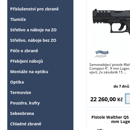
Příslušenství pro zbraně
Tlumiče
Střelivo a náboje na ZO
Střelivo, náboje bez ZO
Péče o zbraně
Přebíjení nábojů
Samonabíjecí pistole Wa
Compact 4", 9 mm Luger,
Montáže na optiku
vývrt, 2x zásobník 15 ...
Optika
do 7 dnů
Termovize
22 260,00
Kč
Pouzdra, kufry
Sebeobrana
Pistole Walther Q5
mm Luge
Chladné zbraně