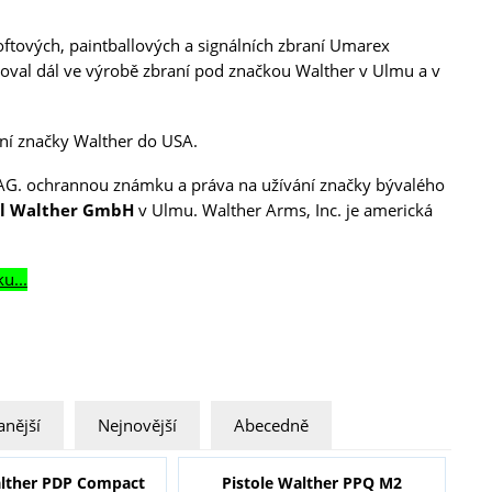
ftových, paintballových a signálních zbraní Umarex
val dál ve výrobě zbraní pod značkou Walther v Ulmu a v
ní značky Walther do USA.
AG. ochrannou známku a práva na užívání značky bývalého
rl Walther GmbH
v Ulmu. Walther Arms, Inc. je americká
u...
nější
Nejnovější
Abecedně
alther PDP Compact
Pistole Walther PPQ M2