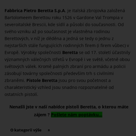
Fabbrica Pietro Beretta S.p.A
. je italská
zbrojovka z
aložená
Bartolomeem Berettou roku 1526 v Gardone Val Trompia v
severoitalské Brescii, kde sídlí a působí do současnosti. Od
svého vzniku až po současnost je vlastněna rodinou
Berettových, v níž je děděna a jedná se tedy o jednu z
nejstarších stále fungujících rodinných firem (i firem vůbec) v
Evropě. Výrobky společnosti
Beretta
se od 17. století účastnily
významných válečných střetů v Evropě i ve světě, včetně obou
světových válek. Kromě palných zbraní pro armádu a policii
zásobují továrny společnosti především trh s civilními
zbraněmi.
Pistole Beretta
jsou pro svou početnost a
charakteristický vzhled jsou snadno rozpoznatelné od
ostatních pistolí.
Nenašli jste v naší nabídce pistoli Beretta, o kterou máte
zájem ?
Pošlete nám poptávku...
O kategorii výše