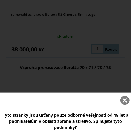
Samonabíjecí pistole Beretta 92FS nerez, 9mm Luger
skladem
38 000,00
Kč
Vzpruha přerušovače Beretta 70 / 71 / 73 / 75
Tyto stránky jsou určeny pouze odborné veřejnosti od 18 let a
podnikatelům v oblasti zbraně a střelivo. Splňujete tyto
podmínky?