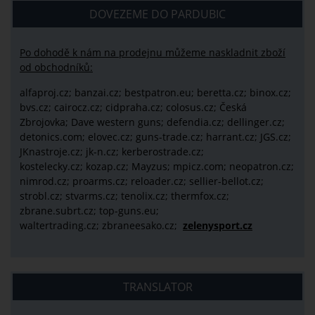
DOVEZEME DO PARDUBIC
Po dohodě k nám na prodejnu můžeme naskladnit zboží
od obchodníků:
alfaproj.cz;
banzai.cz;
bestpatron.eu;
beretta.cz;
binox.cz;
bvs.cz;
cairocz.cz; cidpraha.cz; colosus.cz; Česká
Zbrojovka; Dave western guns; defendia.cz; dellinger.cz;
detonics.com; elovec.cz; guns-trade.cz; harrant.cz; JGS.cz;
JKnastroje.cz; jk-n.cz; kerberostrade.cz;
kostelecky.cz;
kozap.cz; Mayzus;
mpicz.com; neopatron.cz;
nimrod.cz; proarms.cz; reloader.cz; sellier-bellot.cz;
strobl.cz;
stvarms.cz; tenolix.cz; thermfox.cz;
zbrane.subrt.cz;
top-guns.eu;
waltertrading.cz; zbraneesako.cz;
zelenysport.cz
TRANSLATOR