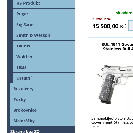
HS Produkt
skladem
Ruger
Sleva
6 %
Sig Sauer
15 500,00
Kč
Smith & Wesson
BUL 1911 Gove
Taurus
Stainless Bull
Walther
Tisas
Ostatní
Revolvery
Pušky
Brokovnice
Samonabíjecí pistole BU
Malorážky
Government. Stainless St
hlaveň
Zbraně bez ZO