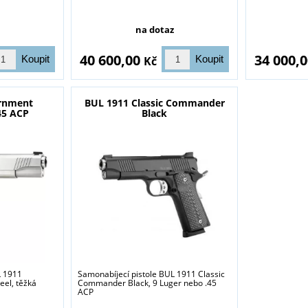
na dotaz
40 600,00
34 000,
Kč
rnment
BUL 1911 Classic Commander
 45 ACP
Black
L 1911
Samonabíjecí pistole BUL 1911 Classic
eel, těžká
Commander Black, 9 Luger nebo .45
ACP