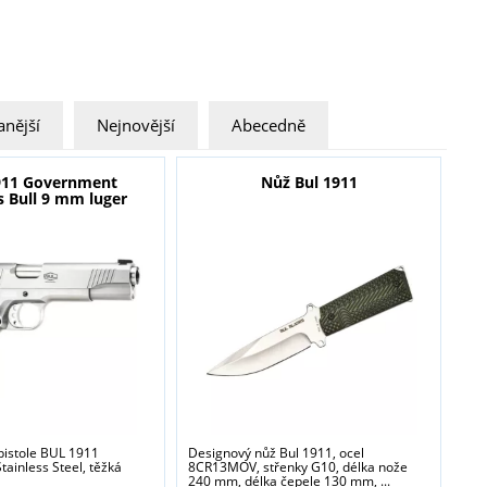
nější
Nejnovější
Abecedně
911 Government
Nůž Bul 1911
s Bull 9 mm luger
pistole BUL 1911
Designový nůž Bul 1911, ocel
ainless Steel, těžká
8CR13MOV, střenky G10, délka nože
240 mm, délka čepele 130 mm, ...