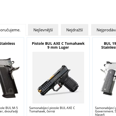
oručujeme.
Nejlevnější
Nejdražší
Nejprodáva
Stainless
Pistole BUL AXE C Tomahawk
BUL 1
9 mm Luger
Stainles
tole BUL M-5
Samonabíjecí pistole BUL AXE C
Samonabíjecí 
er, dvouřadý
Tomahawk, černá
Government. St
hlaveň