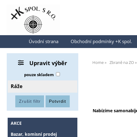
Přihlásit se
Úvodní strana
Obchodní podmínky +K spol.
Upravit výběr
Home
Zbraně na ZO
pouze skladem
Ráže
Nabízíme
samonabíj
AKCE
Bazar, komisní prodej