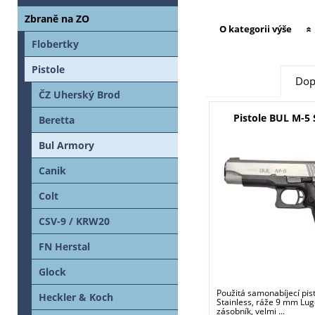
Zbraně na ZO
O kategorii výše
Flobertky
Pistole
Dop
ČZ Uherský Brod
Pistole BUL M-5 
Beretta
Bul Armory
Canik
Colt
CSV-9 / KRW20
FN Herstal
Glock
Použitá samonabíjecí pis
Heckler & Koch
Stainless, ráže 9 mm Lug
zásobník, velmi ...