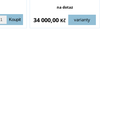
na dotaz
34 000,00
varianty
Kč