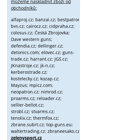
můžeme naskladnit zboží od
obchodníků:
alfaproj.cz;
banzai.cz;
bestpatron.eu;
beretta.cz;
binox.cz;
bvs.cz;
cairocz.cz; cidpraha.cz;
colosus.cz; Česká Zbrojovka;
Dave western guns;
defendia.cz; dellinger.cz;
detonics.com; elovec.cz; guns-
trade.cz; harrant.cz; JGS.cz;
JKnastroje.cz; jk-n.cz;
kerberostrade.cz;
kostelecky.cz;
kozap.cz;
Mayzus;
mpicz.com;
neopatron.cz; nimrod.cz;
proarms.cz; reloader.cz;
sellier-bellot.cz;
strobl.cz;
stvarms.cz;
tenolix.cz; thermfox.cz;
zbrane.subrt.cz;
top-guns.eu;
waltertrading.cz; zbraneesako.cz;
zelenysport.cz