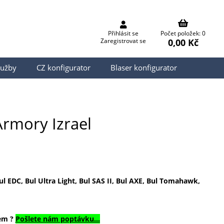
Přihlásit se
Počet položek: 0
0,00 Kč
Zaregistrovat se
lužby
CZ konfigurator
Blaser konfigurator
Armory Izrael
ul EDC, Bul Ultra Light, Bul SAS II, Bul AXE, Bul Tomahawk,
jem ?
Pošlete nám poptávku...