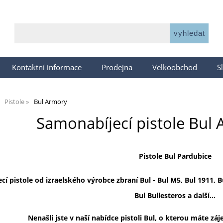
Kontaktní informace
Prodejna
Velkoobchod
S
Pistole
Bul Armory
Samonabíjecí pistole Bul 
Pistole Bul Pardubice
ecí
pistole
od izraelského výrobce zbraní Bul - Bul M5, Bul 1911, B
Bul Bullesteros a další...
Nenašli jste v naší nabídce pistoli Bul, o kterou máte zá