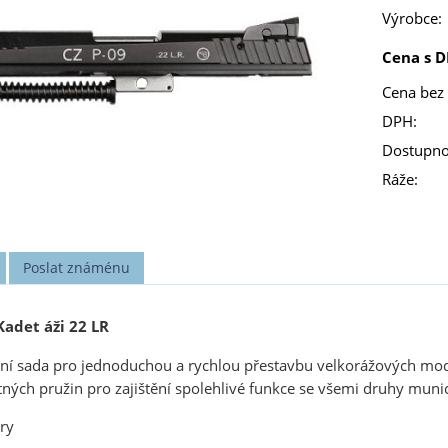
Výrobce:
Cena s D
Cena bez
DPH:
Dostupno
Ráže:
Poslat známénu
Kadet áži 22 LR
í sada pro jednoduchou a rychlou přestavbu velkorážových model
tných pružin pro zajištění spolehlivé funkce se všemi druhy munic
ry