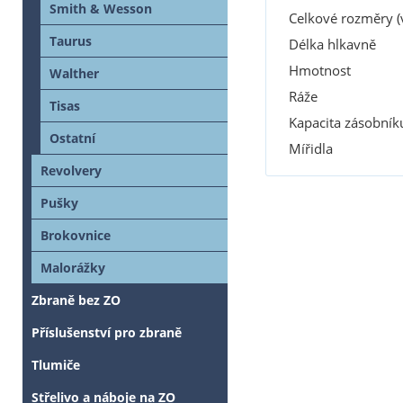
Smith & Wesson
Celkové rozměry (
Taurus
Délka hlkavně
Hmotnost
Walther
Ráže
Tisas
Kapacita zásobník
Ostatní
Mířidla
Revolvery
Pušky
Brokovnice
Malorážky
Zbraně bez ZO
Příslušenství pro zbraně
Tlumiče
Střelivo a náboje na ZO