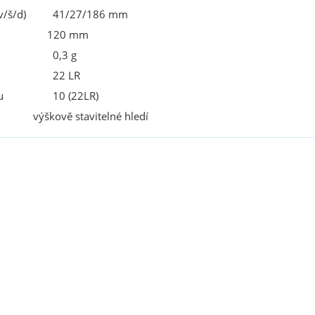
v/š/d)
41/27/186 mm
120 mm
0,3 g
22 LR
u
10 (22LR)
výškově stavitelné hledí