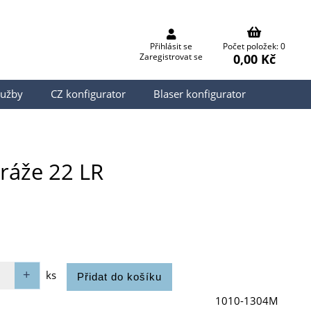
Přihlásit se
Počet položek: 0
0,00 Kč
Zaregistrovat se
lužby
CZ konfigurator
Blaser konfigurator
 ráže 22 LR
ks
1010-1304M