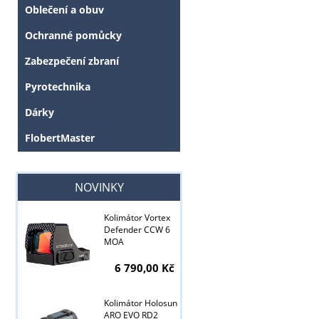
Oblečení a obuv
Ochranné pomůcky
Zabezpečení zbraní
Pyrotechnika
Dárky
FlobertMaster
NOVINKY
Tyto stránky j
Kolimátor Vortex
Defender CCW 6
MOA
6 790,00 Kč
Kolimátor Holosun
ARO EVO RD2