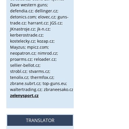
Dave western guns;
defendia.cz; dellinger.cz;
detonics.com; elovec.cz; guns-
trade.cz; harrant.cz; JGS.cz;
JKnastroje.cz; jk-n.cz;
kerberostrade.cz;
kostelecky.cz;
kozap.cz;
Mayzus;
mpicz.com;
neopatron.cz; nimrod.cz;
proarms.cz; reloader.cz;
sellier-bellot.cz;
strobl.cz;
stvarms.cz;
tenolix.cz; thermfox.cz;
zbrane.subrt.cz;
top-guns.eu;
waltertrading.cz; zbraneesako.cz;
zelenysport.cz
TRANSLATOR