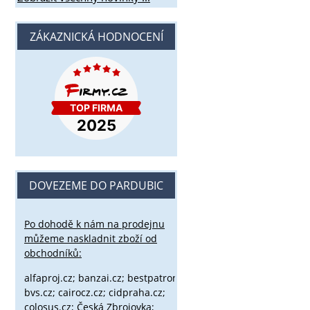
ZÁKAZNICKÁ HODNOCENÍ
DOVEZEME DO PARDUBIC
Po dohodě k nám na prodejnu
můžeme naskladnit zboží od
obchodníků:
alfaproj.cz;
banzai.cz;
bestpatron.eu;
beretta.cz;
binox.cz;
bvs.cz;
cairocz.cz; cidpraha.cz;
colosus.cz; Česká Zbrojovka;