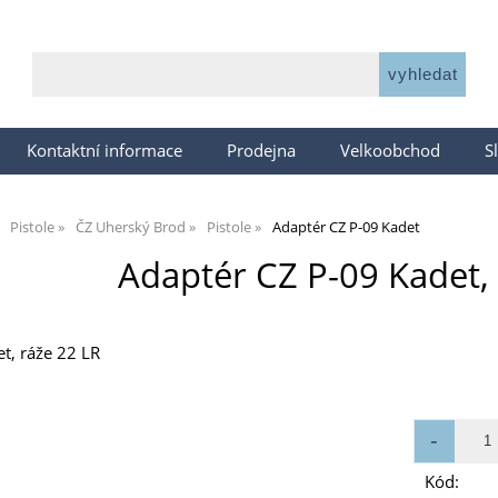
Kontaktní informace
Prodejna
Velkoobchod
S
Pistole
ČZ Uherský Brod
Pistole
Adaptér CZ P-09 Kadet
Adaptér CZ P-09 Kadet,
t, ráže 22 LR
Kód: