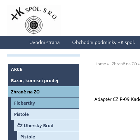
Přihlásit se
Úvodní strana
Obchodní podmínky +K spol.
Home
Zbraně na ZO
AKCE
Bazar, komisní prodej
Zbraně na ZO
Adaptér CZ P-09 Kade
Flobertky
Pistole
ČZ Uherský Brod
Pistole