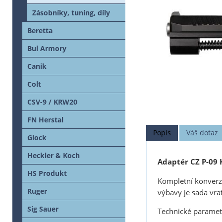
Zásobníky, tuning, díly
Beretta
Bul Armory
Canik
Colt
CSV-9 / KRW20
FN Herstal
Popis
Váš dotaz
Glock
Heckler & Koch
Adaptér CZ P-09 
HS Produkt
Kompletní konverzn
Ruger
výbavy je sada vra
Sig Sauer
Technické paramet