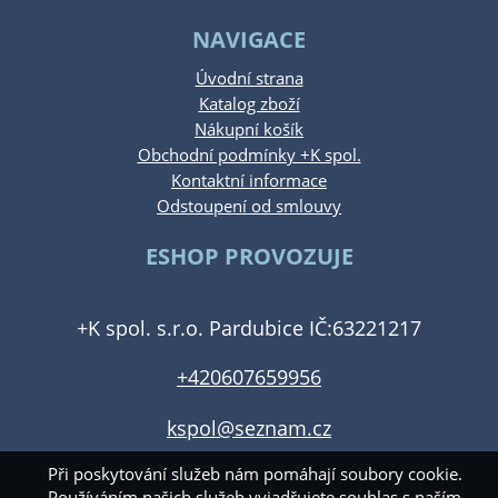
NAVIGACE
Úvodní strana
Katalog zboží
Nákupní košík
Obchodní podmínky +K spol.
Kontaktní informace
Odstoupení od smlouvy
ESHOP PROVOZUJE
+K spol. s.r.o. Pardubice IČ:63221217
+420607659956
kspol@seznam.cz
Při poskytování služeb nám pomáhají soubory cookie.
Používáním našich služeb vyjadřujete souhlas s naším