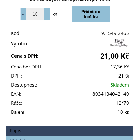
ks
Kód:
9.1549.2965
Výrobce:
21,00 Kč
Cena s DPH:
Cena bez DPH:
17,36 Kč
DPH:
21 %
Dostupnost:
Skladem
EAN:
8034134042140
Ráže:
12/70
Balení:
10 ks
Popis