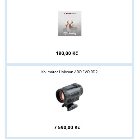
Tyto stránky jsou určeny pouze odborné veřejnosti od 18 let a
podnikatelům v oblasti zbraně a střelivo. Splňujete tyto
podmínky?
ANO
NE
190,00 Kč
Kolimátor Holosun ARO EVO RD2
7 590,00 Kč