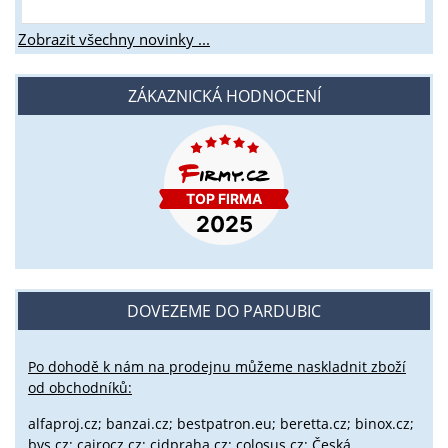
Zobrazit všechny novinky ...
ZÁKAZNICKÁ HODNOCENÍ
DOVEZEME DO PARDUBIC
Po dohodě k nám na prodejnu můžeme naskladnit zboží
od obchodníků:
alfaproj.cz;
banzai.cz;
bestpatron.eu;
beretta.cz;
binox.cz;
bvs.cz;
cairocz.cz; cidpraha.cz; colosus.cz; Česká