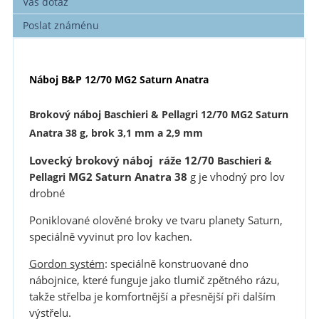
Váš dotaz
Poslat známénu
Náboj B&P 12/70 MG2 Saturn Anatra
Brokový náboj Baschieri & Pellagri 12/70 MG2 Saturn
Anatra 38 g, brok 3,1 mm a 2,9 mm
Lovecký brokový náboj ráže 12/70
Baschieri &
MG2 Saturn Anatra 38
g je vhodný pro lov
Pellagri
drobné
Poniklované olověné broky ve tvaru planety Saturn,
speciálně vyvinut pro lov kachen.
Gordon systém
: speciálně konstruované dno
nábojnice, které funguje jako tlumič zpětného rázu,
takže střelba je komfortnější a přesnější při dalším
výstřelu.