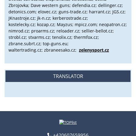
Zbrojovka; Dave western guns; defendia.cz; dellinger.cz;
detonics.com; elovec.cz; guns-trade.cz; harrant.cz; JGS.cz;
JKnastroje.cz; jk-n.cz; kerberostrade.cz;
kostelecky.cz;
kozap.cz; Mayzus;
mpicz.com; neopatron.cz;
nimrod.cz; proarms.cz; reloader.cz; sellier-bellot.cz;
strobl.cz;
stvarms.cz; tenolix.cz; thermfox.cz;
zbrane.subrt.cz;
top-guns.eu;
waltertrading.cz; zbraneesako.cz;
zelenysport.cz
TRANSLATOR
+420607659956