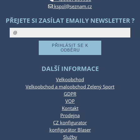
kspol@seznam.cz
PŘEJETE SI ZASÍLAT EMAILY NEWSLETTER ?
DALŠÍ INFORMACE
Velkoobchod
Velkoobchod a maloobchod Zelený Sport
GDPR
VOP
Kontakt
Prodejna
CZ konfigurator
konfigurátor Blaser
Služby