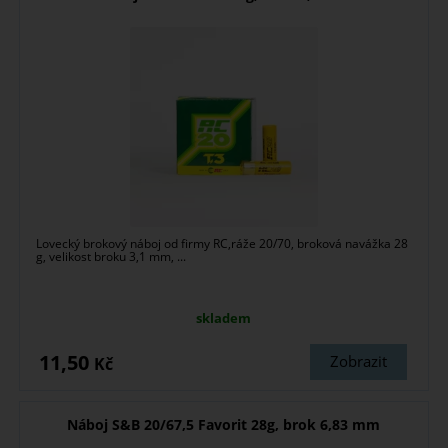
Lovecký brokový náboj od firmy RC,ráže 20/70, broková navážka 28
g, velikost broku 3,1 mm, ...
skladem
11,50
Zobrazit
Kč
Náboj S&B 20/67,5 Favorit 28g, brok 6,83 mm