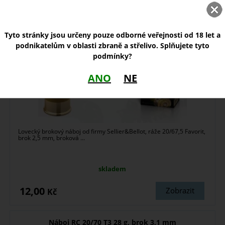
Náboj S&B 20/67,5 Favorit 28g, brok 2,5 mm
Tyto stránky jsou určeny pouze odborné veřejnosti od 18 let a
podnikatelům v oblasti zbraně a střelivo. Splňujete tyto
podmínky?
ANO
NE
Lovecký brokový náboj od firmy Sellier&Bellot, ráže 20/67,5 Favorit,
brok 2,5 mm, broková ...
skladem
12,00
Zobrazit
Kč
Náboj RC 20/70 T3 28 g, brok 3,1 mm