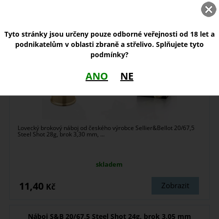
Náboj S&B 20/67,5 Steel Shot 24g, brok 3,30 mm
Tyto stránky jsou určeny pouze odborné veřejnosti od 18 let a
podnikatelům v oblasti zbraně a střelivo. Splňujete tyto
podmínky?
ANO
NE
Lovecký brokový náboj od českého výrobce Sellier&Bellot 20/67,5
Steel Shot 28g, brok 3,30 mm, ...
skladem
11,40
Zobrazit
Kč
Náboj S&B 20/67,5 Steel Shot 24g, brok 3,05 mm