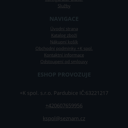
Služby
NAVIGACE
Úvodní strana
Katalog zboží
Nákupní košík
Obchodní podmínky +K spol.
Kontaktní informace
Odstoupení od smlouvy
ESHOP PROVOZUJE
+K spol. s.r.o. Pardubice IČ:63221217
+420607659956
kspol@seznam.cz