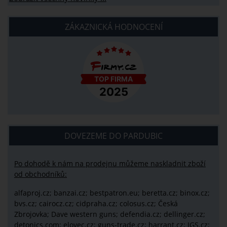
ZÁKAZNICKÁ HODNOCENÍ
DOVEZEME DO PARDUBIC
Po dohodě k nám na prodejnu můžeme naskladnit zboží
od obchodníků:
alfaproj.cz;
banzai.cz;
bestpatron.eu;
beretta.cz;
binox.cz;
bvs.cz;
cairocz.cz; cidpraha.cz; colosus.cz; Česká
Zbrojovka; Dave western guns; defendia.cz; dellinger.cz;
detonics.com; elovec.cz; guns-trade.cz; harrant.cz; JGS.cz;