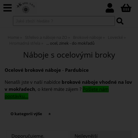
Home
Střelivo a náboje na ZO
Brokové náboje
Lovecké
Hromadná střela
... ocel, zinek - do mokřadů
Náboje s ocelovými broky
Ocelové brokové náboje
-
Pardubice
Nenašli jste v naší nabídce
brokové náboje vhodné na lov
v mokřadech
, o které máte zájem ?
Pošlete nám
poptávku...
O kategorii výše
Doporučujeme.
Nejlevnější