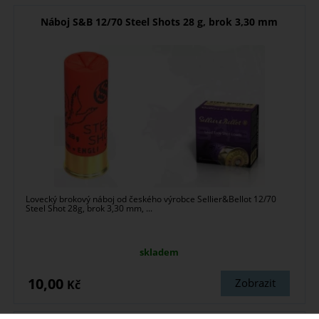
Náboj S&B 12/70 Steel Shots 28 g, brok 3,30 mm
Lovecký brokový náboj od českého výrobce Sellier&Bellot 12/70
Steel Shot 28g, brok 3,30 mm, ...
skladem
10,00
Zobrazit
Kč