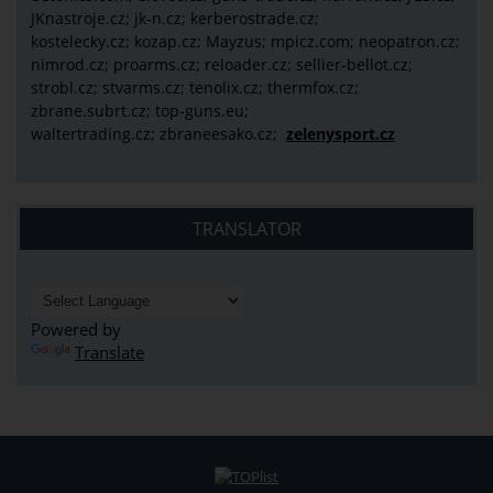
JKnastroje.cz; jk-n.cz; kerberostrade.cz;
kostelecky.cz;
kozap.cz; Mayzus;
mpicz.com; neopatron.cz;
nimrod.cz; proarms.cz; reloader.cz; sellier-bellot.cz;
strobl.cz;
stvarms.cz; tenolix.cz; thermfox.cz;
zbrane.subrt.cz;
top-guns.eu;
waltertrading.cz; zbraneesako.cz;
zelenysport.cz
TRANSLATOR
Powered by
Translate