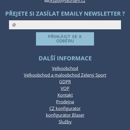
kspol@seznam.cz
PŘEJETE SI ZASÍLAT EMAILY NEWSLETTER ?
DALŠÍ INFORMACE
Velkoobchod
Velkoobchod a maloobchod Zelený Sport
GDPR
VOP
Kontakt
Prodejna
CZ konfigurator
konfigurátor Blaser
Služby