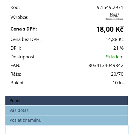
Kód:
9.1549.2971
Výrobce:
18,00 Kč
Cena s DPH:
Cena bez DPH:
14,88 Kč
DPH:
21 %
Dostupnost:
Skladem
EAN:
8034134049842
Ráže:
20/70
Balení:
10 ks
Popis
Váš dotaz
Poslat známénu