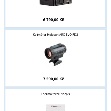
6 790,00 Kč
Kolimátor Holosun ARO EVO RD2
Tyto stránky jsou určeny pouze odborné veřejnosti od 18 let a
podnikatelům v oblasti zbraně a střelivo. Splňujete tyto
podmínky?
7 590,00 Kč
ANO
NE
Thermo terče Nocpix