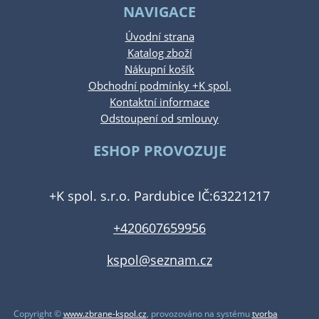
NAVIGACE
Úvodní strana
Katalog zboží
Nákupní košík
Obchodní podmínky +K spol.
Kontaktní informace
Odstoupení od smlouvy
ESHOP PROVOZUJE
+K spol. s.r.o. Pardubice IČ:63221217
+420607659956
kspol@seznam.cz
Copyright ©
www.zbrane-kspol.cz
,
provozováno na systému
tvorba