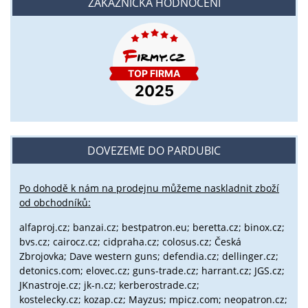
ZÁKAZNICKÁ HODNOCENÍ
DOVEZEME DO PARDUBIC
Po dohodě k nám na prodejnu můžeme naskladnit zboží
od obchodníků:
alfaproj.cz;
banzai.cz;
bestpatron.eu;
beretta.cz;
binox.cz;
bvs.cz;
cairocz.cz; cidpraha.cz; colosus.cz; Česká
Zbrojovka; Dave western guns; defendia.cz; dellinger.cz;
detonics.com; elovec.cz; guns-trade.cz; harrant.cz; JGS.cz;
JKnastroje.cz; jk-n.cz; kerberostrade.cz;
kostelecky.cz;
kozap.cz; Mayzus;
mpicz.com; neopatron.cz;