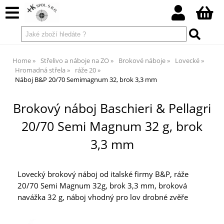
Home
Střelivo a náboje na ZO
Brokové náboje
Lovecké
Hromadná střela
ráže 20
Náboj B&P 20/70 Semimagnum 32, brok 3,3 mm
Brokový náboj Baschieri & Pellagri
20/70 Semi Magnum 32 g, brok
3,3 mm
Lovecký brokový náboj od italské firmy B&P, ráže
20/70 Semi Magnum 32g, brok 3,3 mm, broková
navážka 32 g, náboj vhodný pro lov drobné zvěře