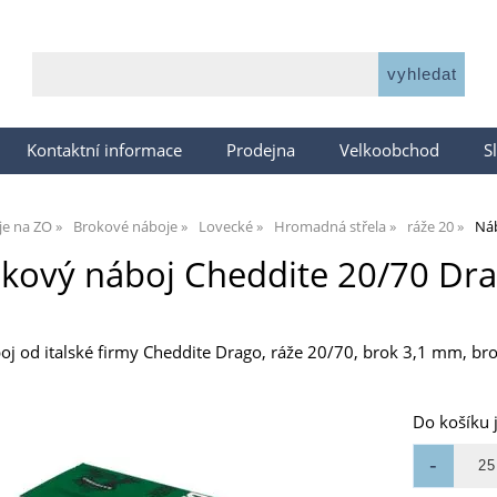
Kontaktní informace
Prodejna
Velkoobchod
S
je na ZO
Brokové náboje
Lovecké
Hromadná střela
ráže 20
Náb
kový náboj Cheddite 20/70 Dra
j od italské firmy Cheddite Drago, ráže 20/70, brok 3,1 mm, br
Do košíku 