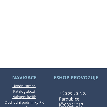
NAVIGACE
ESHOP PROVOZUJE
Úvodní strana
Katalog zboží
+K spol. s.r.o.
Nákupní košík
Pardubice
Obchodní podmínky +K
IČ:63221217