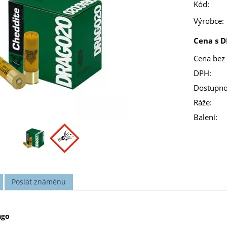
Kód:
Výrobce:
Cena s D
Cena bez
DPH:
Dostupno
Ráže:
Balení:
Poslat známénu
ago