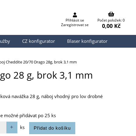
Přihlásit se
Počet položek: 0
0,00 Kč
Zaregistrovat se
lužby
CZ konfigurator
Blaser konfigurator
oj Cheddite 20/70 Drago 28g, brok 3,1 mm
go 28 g, brok 3,1 mm
oková navážka 28 g, náboj vhodný pro lov drobné
je možné přidávat po 25 ks
ks