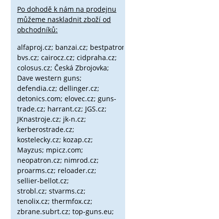
Po dohodě k nám na prodejnu
můžeme naskladnit zboží od
obchodníků:
alfaproj.cz;
banzai.cz;
bestpatron.eu;
beretta.cz;
binox.cz;
bvs.cz;
cairocz.cz; cidpraha.cz;
colosus.cz; Česká Zbrojovka;
Dave western guns;
defendia.cz; dellinger.cz;
detonics.com; elovec.cz; guns-
trade.cz; harrant.cz; JGS.cz;
JKnastroje.cz; jk-n.cz;
kerberostrade.cz;
kostelecky.cz;
kozap.cz;
Mayzus;
mpicz.com;
neopatron.cz; nimrod.cz;
proarms.cz; reloader.cz;
sellier-bellot.cz;
strobl.cz;
stvarms.cz;
tenolix.cz; thermfox.cz;
zbrane.subrt.cz;
top-guns.eu;