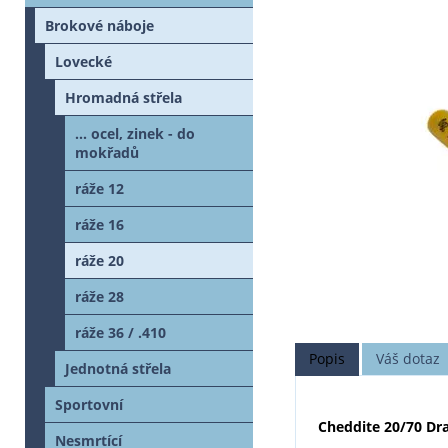
Brokové náboje
Lovecké
Hromadná střela
... ocel, zinek - do
mokřadů
ráže 12
ráže 16
ráže 20
ráže 28
ráže 36 / .410
Popis
Váš dotaz
Jednotná střela
Sportovní
Cheddite 20/70 Dr
Nesmrtící