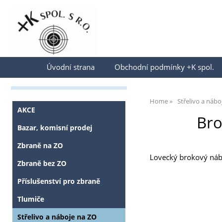
Přihlásit se
Úvodní strana
Obchodní podmínky +K spol.
Home
Střelivo a nábo
AKCE
Bro
Bazar, komisní prodej
Zbraně na ZO
Lovecký brokový nábo
Zbraně bez ZO
Příslušenství pro zbraně
Tlumiče
Střelivo a náboje na ZO