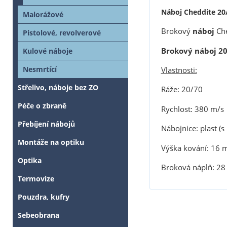
Náboj Cheddite 20
Malorážové
Brokový
náboj
Che
Pistolové, revolverové
Brokový náboj 20
Kulové náboje
Nesmrtící
Vlastnosti:
Střelivo, náboje bez ZO
Ráže: 20/70
Péče o zbraně
Rychlost: 380 m/s
Přebíjení nábojů
Nábojnice: plast (s
Montáže na optiku
Výška kování: 16
Optika
Broková náplň: 28
Termovize
Pouzdra, kufry
Sebeobrana