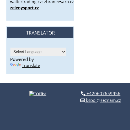
waltertrading.cz; zbraneesako.cz;
zelenysport.cz
TRANSLATOR
Powered by
Translate
+420607659956
kspol@seznam.cz