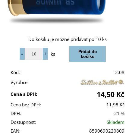
Do košíku je možné přidávat po 10 ks
ks
Kód:
2.08
Výrobce:
14,50 Kč
Cena s DPH:
Cena bez DPH:
11,98 Kč
DPH:
21 %
Dostupnost:
Skladem
EAN:
8590690220809