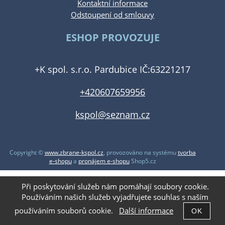
Kontaktní informace
Odstoupení od smlouvy
ESHOP PROVOZUJE
+K spol. s.r.o. Pardubice IČ:63221217
+420607659956
kspol@seznam.cz
Copyright ©
www.zbrane-kspol.cz
,
provozováno na systému
tvorba
e-shopu
a
pronájem e-shopu
Shop5.cz
Při poskytování služeb nám pomáhají soubory cookie.
Používáním našich služeb vyjadřujete souhlas s naším
používáním souborů cookie.
Další informace