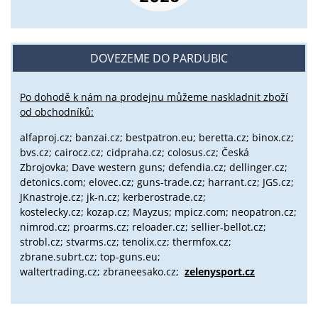
DOVEZEME DO PARDUBIC
Po dohodě k nám na prodejnu můžeme naskladnit zboží
od obchodníků:
alfaproj.cz;
banzai.cz;
bestpatron.eu;
beretta.cz;
binox.cz;
bvs.cz;
cairocz.cz; cidpraha.cz; colosus.cz; Česká
Zbrojovka; Dave western guns; defendia.cz; dellinger.cz;
detonics.com; elovec.cz; guns-trade.cz; harrant.cz; JGS.cz;
JKnastroje.cz; jk-n.cz; kerberostrade.cz;
kostelecky.cz;
kozap.cz; Mayzus;
mpicz.com; neopatron.cz;
nimrod.cz; proarms.cz; reloader.cz; sellier-bellot.cz;
strobl.cz;
stvarms.cz; tenolix.cz; thermfox.cz;
zbrane.subrt.cz;
top-guns.eu;
waltertrading.cz; zbraneesako.cz;
zelenysport.cz