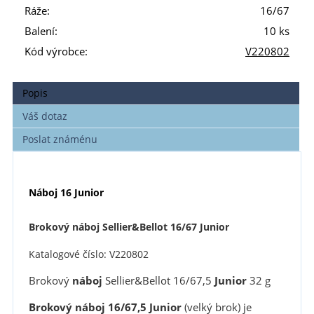
Ráže:
16/67
Balení:
10 ks
Kód výrobce:
V220802
Popis
Váš dotaz
Poslat známénu
Náboj 16 Junior
Brokový náboj Sellier&Bellot 16/67 Junior
Katalogové číslo: V220802
Brokový
náboj
Sellier&Bellot 16/67,5
Junior
32 g
Brokový náboj 16/67,5 Junior
(velký brok) je