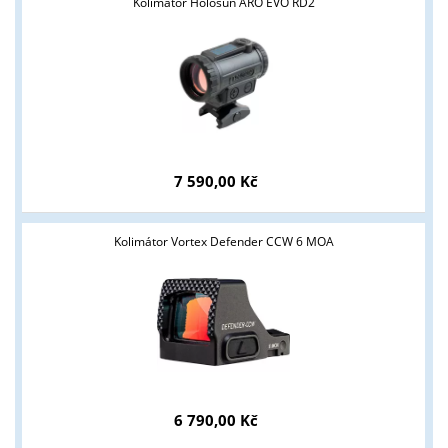
Kolimátor Holosun ARO EVO RD2
7 590,00 Kč
Tyto stránky jsou určeny pouze odborné veřejnosti od 18 let a
podnikatelům v oblasti zbraně a střelivo. Splňujete tyto
Kolimátor Vortex Defender CCW 6 MOA
podmínky?
ANO
NE
6 790,00 Kč