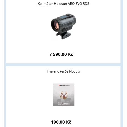
Kolimátor Holosun ARO EVO RD2
7 590,00 Kč
Thermo terče Nocpix
Tyto stránky jsou určeny pouze odborné veřejnosti od 18 let a
podnikatelům v oblasti zbraně a střelivo. Splňujete tyto
podmínky?
ANO
NE
190,00 Kč