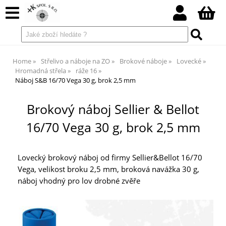
Home
Střelivo a náboje na ZO
Brokové náboje
Lovecké
Hromadná střela
ráže 16
Náboj S&B 16/70 Vega 30 g, brok 2,5 mm
Brokový náboj Sellier & Bellot
16/70 Vega 30 g, brok 2,5 mm
Lovecký brokový náboj od firmy Sellier&Bellot 16/70
Vega, velikost broku 2,5 mm, broková navážka 30 g,
náboj vhodný pro lov drobné zvěře