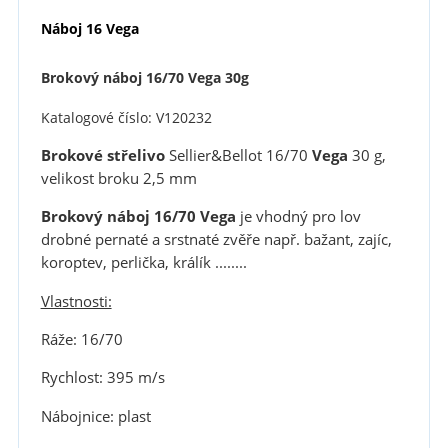
Náboj 16 Vega
Brokový náboj 16/70 Vega 30g
Katalogové číslo: V120232
Brokové střelivo
Sellier&Bellot 16/70
Vega
30 g,
velikost broku 2,5 mm
Brokový náboj 16/70 Vega
je vhodný pro lov
drobné pernaté a srstnaté zvěře např. bažant, zajíc,
koroptev, perlička, králík ........
Vlastnosti:
Ráže: 16/70
Rychlost: 395 m/s
Nábojnice: plast