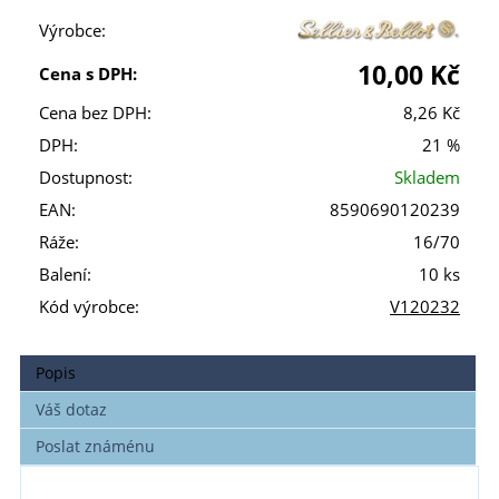
Výrobce:
10,00 Kč
Cena s DPH:
Cena bez DPH:
8,26 Kč
DPH:
21 %
Dostupnost:
Skladem
EAN:
8590690120239
Ráže:
16/70
Balení:
10 ks
Kód výrobce:
V120232
Popis
Váš dotaz
Poslat známénu