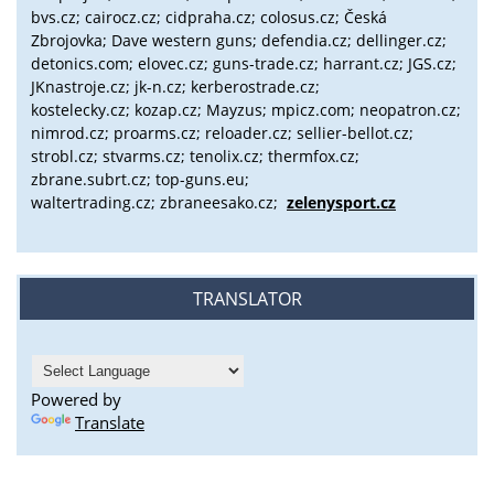
bvs.cz;
cairocz.cz; cidpraha.cz; colosus.cz; Česká
Zbrojovka; Dave western guns; defendia.cz; dellinger.cz;
detonics.com; elovec.cz; guns-trade.cz; harrant.cz; JGS.cz;
JKnastroje.cz; jk-n.cz; kerberostrade.cz;
kostelecky.cz;
kozap.cz; Mayzus;
mpicz.com; neopatron.cz;
nimrod.cz; proarms.cz; reloader.cz; sellier-bellot.cz;
strobl.cz;
stvarms.cz; tenolix.cz; thermfox.cz;
zbrane.subrt.cz;
top-guns.eu;
waltertrading.cz; zbraneesako.cz;
zelenysport.cz
TRANSLATOR
Powered by
Translate