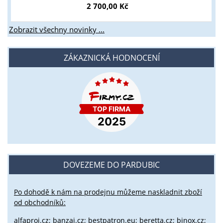
2 700,00 Kč
Zobrazit všechny novinky ...
ZÁKAZNICKÁ HODNOCENÍ
DOVEZEME DO PARDUBIC
Po dohodě k nám na prodejnu můžeme naskladnit zboží
od obchodníků:
alfaproj.cz;
banzai.cz;
bestpatron.eu;
beretta.cz;
binox.cz;