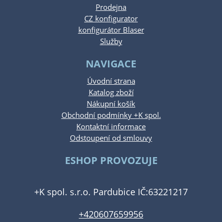
Prodejna
CZ konfigurator
konfigurátor Blaser
Služby
NAVIGACE
Úvodní strana
Katalog zboží
Nákupní košík
Obchodní podmínky +K spol.
Kontaktní informace
Odstoupení od smlouvy
ESHOP PROVOZUJE
+K spol. s.r.o. Pardubice IČ:63221217
+420607659956