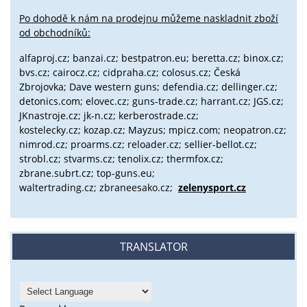
Po dohodě k nám na prodejnu můžeme naskladnit zboží
od obchodníků:
alfaproj.cz;
banzai.cz;
bestpatron.eu;
beretta.cz;
binox.cz;
bvs.cz;
cairocz.cz; cidpraha.cz; colosus.cz; Česká
Zbrojovka; Dave western guns; defendia.cz; dellinger.cz;
detonics.com; elovec.cz; guns-trade.cz; harrant.cz; JGS.cz;
JKnastroje.cz; jk-n.cz; kerberostrade.cz;
kostelecky.cz;
kozap.cz; Mayzus;
mpicz.com; neopatron.cz;
nimrod.cz; proarms.cz; reloader.cz; sellier-bellot.cz;
strobl.cz;
stvarms.cz; tenolix.cz; thermfox.cz;
zbrane.subrt.cz;
top-guns.eu;
waltertrading.cz; zbraneesako.cz;
zelenysport.cz
TRANSLATOR