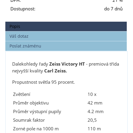
DPH:
21 %
Dostupnost:
do 7 dnů
Popis
Váš dotaz
Poslat známénu
Dalekohledy řady
Zeiss Victory HT
- premiová třída
nejvyšší kvality
Carl Zeiss.
Propustnost světla 95 procent.
Zvětšení
10 x
Průměr objektivu
42 mm
Průměr výstupní pupily
4.2 mm
Soumrak faktor
20,5
Zorné pole na 1000 m
110 m