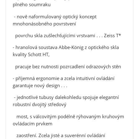
plného soumraku
- nově naformulovaný optický koncept
mnohonásobného povrstvení
povrchu skla zušlechťujícími vrstvami . . . Zeiss T*
- hranolová soustava Abbe-König z optického skla
kvality Schott HT,
pracuje bez nutnosti pozrcadlení odrazových stěn
- příjemná ergonomie a zcela intuitivní ovládání
garantuje nový design . . .
- jednotlivé tubusy dalekohledu spojuje elegantní
robustní dvojitý středový
most, s válcovitým podélně rýhovaným kruhovým
ovládacím prvkem
zaostření. Zcela jisté a suverénní ovládání