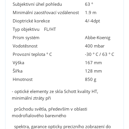
Subjektivní úhel pohledu
63 °
Minimální zaostřovací vzdálenost
1.9 m
Dioptrické korekce
4/-4dpt
Typ objektivu FL/HT
Prism systém
Abbe-Koenig
Vodotěsnost
400 mbar
Provozní teplota ° C
-30 ° C / 63 ° C
Výška
167 mm
Šířka
128 mm
Hmotnost
850 g
- optické elementy ze skla Schott kvality HT,
minimální ztráty při
průchodu světla, především v oblasti
modrofialového barevného
spektra, garance opticky precizního zobrazení do