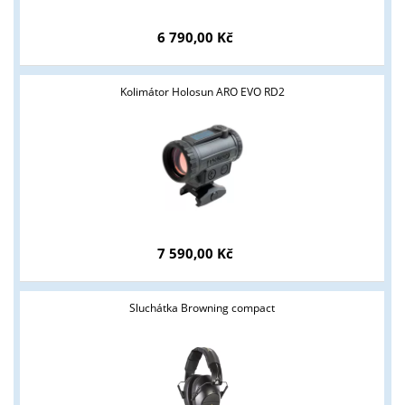
6 790,00 Kč
Kolimátor Holosun ARO EVO RD2
Tyto stránky jsou určeny pouze odborné veřejnosti od 18 let a
podnikatelům v oblasti zbraně a střelivo. Splňujete tyto
podmínky?
ANO
NE
7 590,00 Kč
Sluchátka Browning compact