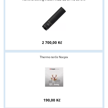
Tyto stránky jsou určeny pouze odborné veřejnosti od 18 let a
podnikatelům v oblasti zbraně a střelivo. Splňujete tyto
podmínky?
ANO
NE
2 700,00 Kč
Thermo terče Nocpix
190,00 Kč