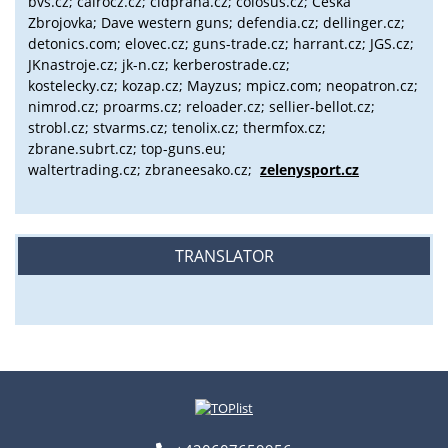
bvs.cz;
cairocz.cz; cidpraha.cz; colosus.cz; Česká
Zbrojovka; Dave western guns; defendia.cz; dellinger.cz;
detonics.com; elovec.cz; guns-trade.cz; harrant.cz; JGS.cz;
JKnastroje.cz; jk-n.cz; kerberostrade.cz;
kostelecky.cz;
kozap.cz; Mayzus;
mpicz.com; neopatron.cz;
nimrod.cz; proarms.cz; reloader.cz; sellier-bellot.cz;
strobl.cz;
stvarms.cz; tenolix.cz; thermfox.cz;
zbrane.subrt.cz;
top-guns.eu;
waltertrading.cz; zbraneesako.cz;
zelenysport.cz
TRANSLATOR