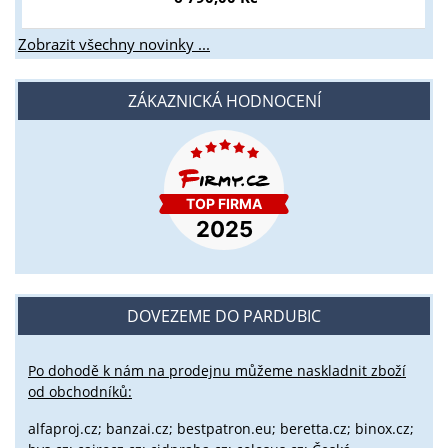
Zobrazit všechny novinky ...
ZÁKAZNICKÁ HODNOCENÍ
DOVEZEME DO PARDUBIC
Po dohodě k nám na prodejnu můžeme naskladnit zboží
od obchodníků:
alfaproj.cz;
banzai.cz;
bestpatron.eu;
beretta.cz;
binox.cz;