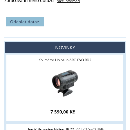
zpracování mého dotazu
Více informací
NOVINKY
Kolimátor Holosun ARO EVO RD2
7 590,00 Kč
Tlumič Browning Iridium IR.22 .22 LR 1/2-20 UNF