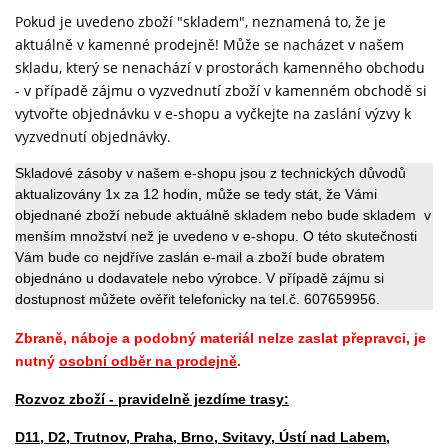
Pokud je uvedeno zboží "skladem", neznamená to, že je
aktuálně v kamenné prodejně! Může se nacházet v našem
skladu, který se nenachází v prostorách kamenného obchodu
- v případě zájmu o vyzvednutí zboží v kamenném obchodě si
vytvořte objednávku v e-shopu a vyčkejte na zaslání výzvy k
vyzvednutí objednávky.
Skladové zásoby v našem e-shopu jsou z technických důvodů
aktualizovány 1x za 12 hodin, může se tedy stát, že Vámi
objednané zboží nebude aktuálně skladem nebo bude skladem v
menším množství než je uvedeno v e-shopu. O této skutečnosti
Vám bude co nejdříve zaslán e-mail a zboží bude obratem
objednáno u dodavatele nebo výrobce. V případě zájmu si
dostupnost můžete ověřit telefonicky na tel.č. 607659956.
Zbraně, náboje a podobný materiál nelze zaslat přepravci, je
nutný
osobní odběr na prodejně
.
Rozvoz zboží - pravidelně jezdíme trasy:
D11, D2, Trutnov, Praha, Brno, Svitavy, Ústí nad Labem,