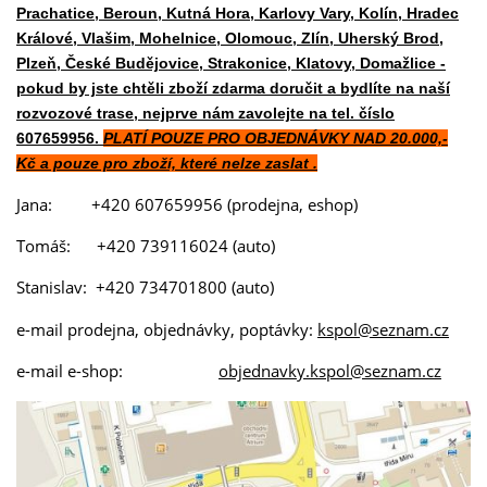
Prachatice, Beroun, Kutná Hora, Karlovy Vary, Kolín, Hradec
Králové, Vlašim, Mohelnice, Olomouc, Zlín, Uherský Brod,
Plzeň, České Budějovice, Strakonice, Klatovy, Domažlice -
pokud by jste chtěli zboží zdarma doručit a bydlíte na naší
rozvozové trase, nejprve nám zavolejte na tel. číslo
607659956.
PLATÍ POUZE PRO OBJEDNÁVKY NAD 20.000,-
Kč a pouze pro zboží, které nelze zaslat .
Jana: +420 607659956 (prodejna, eshop)
Tomáš: +420 739116024 (auto)
Stanislav: +420 734701800 (auto)
e-mail prodejna, objednávky, poptávky:
kspol@seznam.cz
e-mail e-shop:
objednavky.kspol@seznam.cz