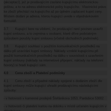
(akceptací), jež je prodávajícím zasláno kupujícímu elektronickou
poštou, a to na adresu elektronické pošty kupujícího. Vlastnické právo
ke zboží přechází na kupujícího až po úplném zaplacení kupní ceny.
Místem dodání je adresa, kterou kupující uvede v objednávkovém
formuláři.
3.7. Kupující bere na vědomí, že prodávající není povinen uzavřít
kupní smlouvu, a to zejména s osobami, které dříve podstatným
způsobem porušily kupní smlouvu (včetně obchodních podmínek).
3.8. Kupující souhlasí s použitím komunikačních prostředků na
dálku při uzavírání kupní smlouvy. Náklady vzniklé kupujícímu při
použití komunikačních prostředků na dálku v souvislosti s uzavřením
kupní smlouvy (náklady na internetové připojení, náklady na telefonní
hovory) si hradí kupující sám.
4.0 Cena zboží a Platební podmínky
4.1. Cenu zboží a případné náklady spojené s dodáním zboží dle
kupní smlouvy může kupující uhradit prodávajícímu následujícími
způsoby:
- v hotovosti v kamenné prodejně Štefánikova 1053, Pardubice 53002
- v hotovosti či platební kartou na dobírku v místě určeném kupujícím v
objednávce;