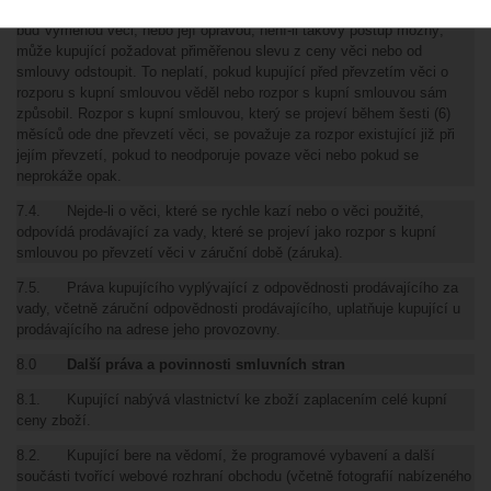
stavu odpovídajícího kupní smlouvě, a to podle požadavku kupujícího
buď výměnou věci, nebo její opravou; není-li takový postup možný,
může kupující požadovat přiměřenou slevu z ceny věci nebo od
smlouvy odstoupit. To neplatí, pokud kupující před převzetím věci o
rozporu s kupní smlouvou věděl nebo rozpor s kupní smlouvou sám
způsobil. Rozpor s kupní smlouvou, který se projeví během šesti (6)
měsíců ode dne převzetí věci, se považuje za rozpor existující již při
jejím převzetí, pokud to neodporuje povaze věci nebo pokud se
neprokáže opak.
7.4. Nejde-li o věci, které se rychle kazí nebo o věci použité,
odpovídá prodávající za vady, které se projeví jako rozpor s kupní
smlouvou po převzetí věci v záruční době (záruka).
7.5. Práva kupujícího vyplývající z odpovědnosti prodávajícího za
vady, včetně záruční odpovědnosti prodávajícího, uplatňuje kupující u
prodávajícího na adrese jeho provozovny.
8.0
Další práva a povinnosti smluvních stran
8.1. Kupující nabývá vlastnictví ke zboží zaplacením celé kupní
ceny zboží.
8.2. Kupující bere na vědomí, že programové vybavení a další
součásti tvořící webové rozhraní obchodu (včetně fotografií nabízeného