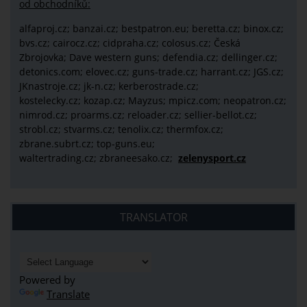
od obchodníků:
alfaproj.cz;
banzai.cz;
bestpatron.eu;
beretta.cz;
binox.cz;
bvs.cz;
cairocz.cz; cidpraha.cz; colosus.cz; Česká
Zbrojovka; Dave western guns; defendia.cz; dellinger.cz;
detonics.com; elovec.cz; guns-trade.cz; harrant.cz; JGS.cz;
JKnastroje.cz; jk-n.cz; kerberostrade.cz;
kostelecky.cz;
kozap.cz; Mayzus;
mpicz.com; neopatron.cz;
nimrod.cz; proarms.cz; reloader.cz; sellier-bellot.cz;
strobl.cz;
stvarms.cz; tenolix.cz; thermfox.cz;
zbrane.subrt.cz;
top-guns.eu;
waltertrading.cz; zbraneesako.cz;
zelenysport.cz
TRANSLATOR
Powered by
Translate