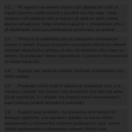
2.2. Při registraci na webové stránce a při objednávání zboží je
kupující povinen uvádět správně a pravdivě všechny údaje. Údaje
uvedené v uživatelském účtu je kupující při jakékoliv jejich změně
povinen aktualizovat. Údaje uvedené kupujícím v uživatelském účtu a
při objednávání zboží jsou prodávajícím považovány za správné.
2.3. Přístup k uživatelskému účtu je zabezpečen uživatelským
jménem a heslem. Kupující je povinen zachovávat mlčenlivost ohledně
informací nezbytných k přístupu do jeho uživatelského účtu a bere na
vědomí, že prodávající nenese odpovědnost za porušení této povinnosti
ze strany kupujícího.
2.4. Kupující není oprávněn umožnit využívání uživatelského účtu
třetím osobám.
2.5. Prodávající může zrušit či zablokovat uživatelský účet, a to
zejména v případě, kdy kupující svůj uživatelský účet déle než jeden
(1) rok nevyužívá, či v případě, kdy kupující poruší své povinnosti z
kupní smlouvy (včetně obchodních podmínek).
2.6. Kupující bere na vědomí, že uživatelský účet nemusí být
dostupný nepřetržitě, a to zejména s ohledem na nutnou údržbu
hardwarového a softwarového vybavení prodávajícího, popř. nutnou
údržbu hardwarového a softwarového vybavení třetích osob.