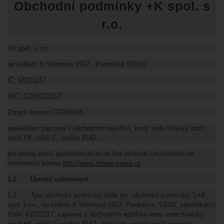
Obchodní podmínky +K spol. s
r.o.
+K spol. s.r.o.
se sídlem: K Višňovce 1557 , Pardubice 530 02
IČ: 63221217
DIČ : CZ63221217
Zbrojní licence CG003478
společnost zapsaná v obchodním rejstříku, který vede Krajský obch.
soud HK, oddíl C, vložka 8142.
pro prodej zboží prostřednictvím on-line obchodu umístěného na
internetové adrese
http://www.zbrane-kspol.cz
1.0 Úvodní ustanovení
1.1. Tyto obchodní podmínky (dále jen „obchodní podmínky “) +K
spol. s.r.o., se sídlem K Višňovce 1557, Pardubice, 53002, identifikační
číslo: 63221217, zapsané v obchodním rejstříku který vede Krajský
soud HK, oddíl C, vložka 8142 (dále jen „prodávající“) upravují