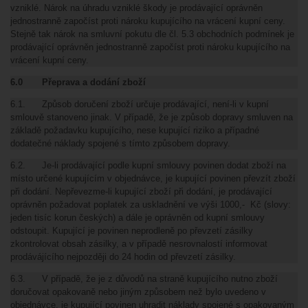
vzniklé. Nárok na úhradu vzniklé škody je prodávající oprávněn
jednostranně započíst proti nároku kupujícího na vrácení kupní ceny.
Stejně tak nárok na smluvní pokutu dle čl. 5.3 obchodních podmínek je
prodávající oprávněn jednostranně započíst proti nároku kupujícího na
vrácení kupní ceny.
6.0 Přeprava a dodání zboží
6.1. Způsob doručení zboží určuje prodávající, není-li v kupní
smlouvě stanoveno jinak. V případě, že je způsob dopravy smluven na
základě požadavku kupujícího, nese kupující riziko a případné
dodatečné náklady spojené s tímto způsobem dopravy.
6.2. Je-li prodávající podle kupní smlouvy povinen dodat zboží na
místo určené kupujícím v objednávce, je kupující povinen převzít zboží
při dodání. Nepřevezme-li kupující zboží při dodání, je prodávající
oprávněn požadovat poplatek za uskladnění ve výši 1000,- Kč (slovy:
jeden tisíc korun českých) a dále je oprávněn od kupní smlouvy
odstoupit. Kupující je povinen neprodleně po převzetí zásilky
zkontrolovat obsah zásilky, a v případě nesrovnalostí informovat
prodávájícího nejpozději do 24 hodin od převzetí zásilky.
6.3. V případě, že je z důvodů na straně kupujícího nutno zboží
doručovat opakovaně nebo jiným způsobem než bylo uvedeno v
objednávce, je kupující povinen uhradit náklady spojené s opakovaným