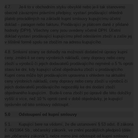
4.7. Je-li to v obchodním styku obvyklé nebo je-li tak stanoveno
obecně závaznými právními předpisy, vystaví prodávající ohledně
plateb prováděných na základě kupní smlouvy kupujícímu účetní
doklad – paragon nebo fakturu. Prodávající je plátcem daně z přidané
hodnoty (DPH). Všechny ceny jsou uvedeny včetně DPH. Účetní
doklad vystaví prodávající kupujícímu před odesláním zboží a zašle jej
v tištěné formě spolu se zbožím na adresu kupujícího.
4.8. Smluvní strany se dohodly na možnosti dodatečné úpravy kupní
ceny, změní-li se ceny výrobních nákladů, ceny dopravy nebo ceny
zboží u výrobců či jejich dodavatelů prodávajícího nejméně o 5 % oproti
stavu ke dni, kdy kupující učinil objednávku zboží u prodávajícího.
Kupní cena může být prodávajícím upravena s ohledem na aktuální
ceny výrobních nákladů, ceny dopravy nebo ceny zboží u výrobců či
jejich dodavatelů prodávajícího nejpozději ke dni dodání zboží
objednaného kupujícím.
Bude-li cena zboží po úpravě dle této doložky
vyšší o více, než 10 % oproti ceně v době objednávky, je kupující
oprávněn od této smlouvy odstoupit.
5.0 Odstoupení od kupní smlouvy
5.1. Kupující bere na vědomí, že dle ustanovení § 53 odst. 8 zákona
č. 40/1964 Sb., občanský zákoník, ve znění pozdějších předpisů (dále
jen „občanský zákoník“), nelze mimo jiné odstoupit od kupní smlouvy