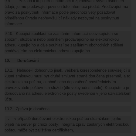
9.9. Požádá-li kupující o informaci o zpracování svých osobních
údajů, je mu prodávající povinen tuto informaci předat. Prodávající má
právo za poskytnutí informace podle předchozí věty požadovat
přiměřenou úhradu nepřevyšující náklady nezbytné na poskytnutí
informace.
9.10. Kupující souhlasí se zasíláním informací souvisejících se
zbožím, službami nebo podnikem prodávajícího na elektronickou
adresu kupujícího a dále souhlasí se zasíláním obchodních sdělení
prodávajícím na elektronickou adresu kupujícího.
10. Doručování
10.1. Nebude-li dohodnuto jinak, veškerá korespondence související s
kupní smlouvou musí být druhé smluvní straně doručena písemně, a to
elektronickou poštou, osobně nebo doporučeně prostřednictvím
provozovatele poštovních služeb (dle volby odesílatele). Kupujícímu je
doručováno na adresu elektronické pošty uvedenou v jeho uživatelském
účtu.
10.2. Zpráva je doručena:
.
v případě doručování elektronickou poštou okamžikem jejího
přijetí na server příchozí pošty; integrita zpráv zaslaných elektronickou
poštou může být zajištěna certifikátem,