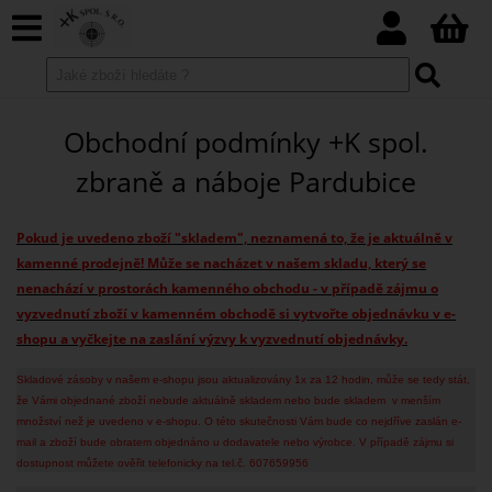
Obchodní podmínky +K spol.
zbraně a náboje Pardubice
Pokud je uvedeno zboží "skladem", neznamená to, že je aktuálně v
kamenné prodejně! Může se nacházet v našem skladu, který se
nenachází v prostorách kamenného obchodu - v případě zájmu o
vyzvednutí zboží v kamenném obchodě si vytvořte objednávku v e-
shopu a vyčkejte na zaslání výzvy k vyzvednutí objednávky.
Skladové zásoby v našem e-shopu jsou aktualizovány 1x za 12 hodin, může se tedy stát,
že Vámi objednané zboží nebude aktuálně skladem nebo bude skladem v menším
množství než je uvedeno v e-shopu. O této skutečnosti Vám bude co nejdříve zaslán e-
mail a zboží bude obratem objednáno u dodavatele nebo výrobce. V případě zájmu si
dostupnost můžete ověřit telefonicky na tel.č. 607659956