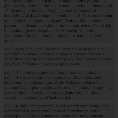
smlouvy prodávajícímu. V případě, že kupující poruší povinnost dle
předchozí věty, vzniká prodávajícímu nárok na smluvní pokutu ve výši
10,- Kč (slovy: deset korun českých) za každý den prodlení,
maximálně však do výše kupní ceny tohoto zboží. Tímto ustanovením
není dotčen nárok na náhradu případné škody vzniklé porušením
povinnosti, na kterou se vztahuje smluvní pokuta, a to i v případě, kdy
škoda přesahuje smluvní pokutu. Zboží musí být prodávajícímu
vráceno nepoškozené a neopotřebené a, je-li to možné, v původním
obalu.
5.4. Ve lhůtě tří (3) dnů od vrácení zboží kupujícím dle čl. 5.3
obchodních podmínek je prodávající oprávněn provést přezkoumání
vráceného zboží, zejména za účelem zjištění, zdali vrácené zboží není
poškozeno, opotřebeno či částečně spotřebováno.
5.5. V případě odstoupení od smlouvy dle čl. 5.2 obchodních
podmínek vrátí prodávající kupní cenu (bez nákladů vynaložených na
dodání zboží) kupujícímu nejpozději do tří (3) pracovních dnů od
skončení lhůty na přezkoumání zboží dle čl. 5.4 obchodních podmínek,
a to bezhotovostně na účet určený kupujícím. Veškeré náklady
související s vrácením zboží hradí kupující.
5.6. Kupující bere na vědomí, že pokud zboží vrácené kupujícím
bude poškozeno, opotřebeno či částečně spotřebováno, vzniká
prodávajícímu vůči kupujícímu nárok na náhradu škody jemu tím