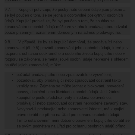
9.7. Kupující potvrzuje, že poskytnuté osobní údaje jsou přesné a
že byl poučen o tom, že se jedná o dobrovolné poskytnutí osobních
údajů. Kupující prohlašuje, že byl poučen o tom, že souhlas se
zpracováním osobních údajů může ve vztahu k prodávajícímu odvolat
pouze písemným oznámením doručeným na adresu prodávajícího.
9.8. V případě, že by se kupující domníval, že prodávající nebo
zpracovatel (čl. 9.5) provádí zpracování jeho osobních údajů, které je v
rozporu s ochranou soukromého a osobního života kupujícího nebo v
rozporu se zákonem, zejména jsou-li osobní údaje nepřesné s ohledem
na účel jejich zpracování, může:
požádat prodávajícího nebo zpracovatele o vysvětlení,
požadovat, aby prodávající nebo zpracovatel odstranil takto
vzniklý stav. Zejména se může jednat o blokování, provedení
opravy, doplnění nebo likvidaci osobních údajů. Je-li žádost
kupujícího podle předchozí věty shledána oprávněnou,
prodávající nebo zpracovatel odstraní neprodleně závadný stav.
Nevyhoví-li prodávající nebo zpracovatel žádosti, má kupující
právo obrátit se přímo na Úřad pro ochranu osobních údajů.
Tímto ustanovením není dotčeno oprávnění kupujícího obrátit se
se svým podnětem na Úřad pro ochranu osobních údajů přímo.