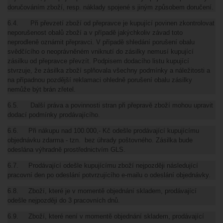
doručováním zboží, resp. náklady spojené s jiným způsobem doručení.
6.4. Při převzetí zboží od přepravce je kupující povinen zkontrolovat
neporušenost obalů zboží a v případě jakýchkoliv závad toto
neprodleně oznámit přepravci. V případě shledání porušení obalu
svědčícího o neoprávněném vniknutí do zásilky nemusí kupující
zásilku od přepravce převzít. Podpisem dodacího listu kupující
stvrzuje, že zásilka zboží splňovala všechny podmínky a náležitosti a
na případnou pozdější reklamaci ohledně porušení obalu zásilky
nemůže být brán zřetel.
6.5. Další práva a povinnosti stran při přepravě zboží mohou upravit
dodací podmínky prodávajícího.
6.6. Při nákupu nad 100.000,- Kč odešle prodávající kupujícímu
objednávku zdarma - tzn. bez úhrady poštovného. Zásilka bude
odeslána výhradně prostřednictvím GLS.
6.7. Prodávající odešle kupujícímu zboží nejpozději následující
pracovní den po odeslání potvrzujícího e-mailu o odeslání objednávky.
6.8. Zboží, které je v momentě objednání skladem, prodávající
odešle nejpozději do 3 pracovních dnů.
6.9. Zboží, které není v momentě objednání skladem, prodávající