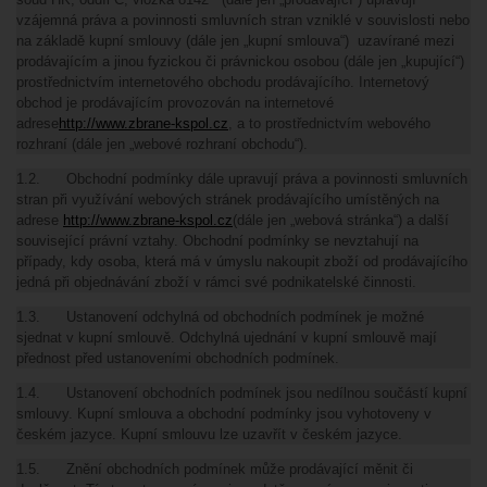
vzájemná práva a povinnosti smluvních stran vzniklé v souvislosti nebo
na základě kupní smlouvy (dále jen „kupní smlouva“) uzavírané mezi
prodávajícím a jinou fyzickou či právnickou osobou (dále jen „kupující“)
prostřednictvím internetového obchodu prodávajícího. Internetový
obchod je prodávajícím provozován na internetové
adrese
http://www.zbrane-kspol.cz
, a to prostřednictvím webového
rozhraní (dále jen „webové rozhraní obchodu“).
1.2. Obchodní podmínky dále upravují práva a povinnosti smluvních
stran při využívání webových stránek prodávajícího umístěných na
adrese
http://www.zbrane-kspol.cz
(dále jen „webová stránka“) a další
související právní vztahy. Obchodní podmínky se nevztahují na
případy, kdy osoba, která má v úmyslu nakoupit zboží od prodávajícího
jedná při objednávání zboží v rámci své podnikatelské činnosti.
1.3. Ustanovení odchylná od obchodních podmínek je možné
sjednat v kupní smlouvě. Odchylná ujednání v kupní smlouvě mají
přednost před ustanoveními obchodních podmínek.
1.4. Ustanovení obchodních podmínek jsou nedílnou součástí kupní
smlouvy. Kupní smlouva a obchodní podmínky jsou vyhotoveny v
českém jazyce. Kupní smlouvu lze uzavřít v českém jazyce.
1.5. Znění obchodních podmínek může prodávající měnit či