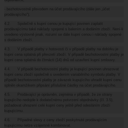
- bezhotovostně převodem na účet prodávajícího (dále jen „účet
prodávajícího“);
4.2. Společně s kupní cenou je kupující povinen zaplatit
prodávajícímu také náklady spojené s balením a dodáním zboží. Není-li
uvedeno výslovně jinak, rozumí se dále kupní cenou i náklady spojené
s dodáním zboží.
4.3. V případě platby v hotovosti či v případě platby na dobírku je
kupní cena splatná při převzetí zboží. V případě bezhotovostní platby je
kupní cena splatná do čtrnácti (14) dnů od uzavření kupní smlouvy.
4.4. V případě bezhotovostní platby je kupující povinen uhrazovat
kupní cenu zboží společně s uvedením variabilního symbolu platby. V
případě bezhotovostní platby je závazek kupujícího uhradit kupní cenu
splněn okamžikem připsání příslušné částky na účet prodávajícího.
4.5. Prodávající je oprávněn, zejména v případě, že ze strany
kupujícího nedojde k dodatečnému potvrzení objednávky (čl. 3.5),
požadovat uhrazení celé kupní ceny ještě před odesláním zboží
kupujícímu.
4.6. Případné slevy z ceny zboží poskytnuté prodávajícím
kupujícímu nelze vzájemně kombinovat.