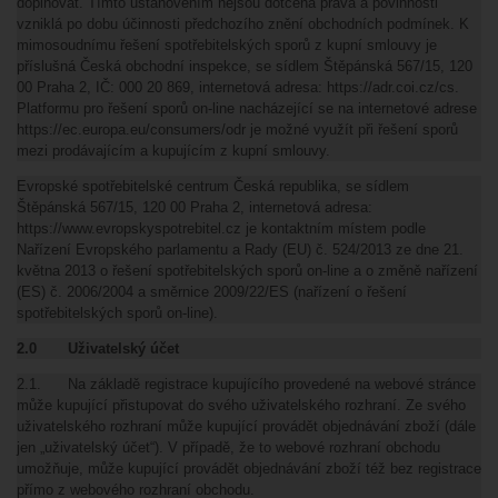
doplňovat. Tímto ustanovením nejsou dotčena práva a povinnosti
vzniklá po dobu účinnosti předchozího znění obchodních podmínek. K
mimosoudnímu řešení spotřebitelských sporů z kupní smlouvy je
příslušná Česká obchodní inspekce, se sídlem Štěpánská 567/15, 120
00 Praha 2, IČ: 000 20 869, internetová adresa: https://adr.coi.cz/cs.
Platformu pro řešení sporů on-line nacházející se na internetové adrese
https://ec.europa.eu/consumers/odr je možné využít při řešení sporů
mezi prodávajícím a kupujícím z kupní smlouvy.
Evropské spotřebitelské centrum Česká republika, se sídlem
Štěpánská 567/15, 120 00 Praha 2, internetová adresa:
https://www.evropskyspotrebitel.cz je kontaktním místem podle
Nařízení Evropského parlamentu a Rady (EU) č. 524/2013 ze dne 21.
května 2013 o řešení spotřebitelských sporů on-line a o změně nařízení
(ES) č. 2006/2004 a směrnice 2009/22/ES (nařízení o řešení
spotřebitelských sporů on-line).
2.0 Uživatelský účet
2.1. Na základě registrace kupujícího provedené na webové stránce
může kupující přistupovat do svého uživatelského rozhraní. Ze svého
uživatelského rozhraní může kupující provádět objednávání zboží (dále
jen „uživatelský účet“). V případě, že to webové rozhraní obchodu
umožňuje, může kupující provádět objednávání zboží též bez registrace
přímo z webového rozhraní obchodu.