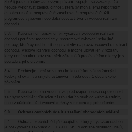
zboží) jsou chráněny autorským právem. Kupující se zavazuje, že
nebude vykonávat žádnou činnost, která by mohla jemu nebo třetím
osobám umožnit neoprávněně zasahovat či neoprávněně užít
programové vybavení nebo další součásti tvořící webové rozhraní
obchodu.
8.3. Kupující není oprávněn při využívání webového rozhraní
obchodu používat mechanismy, programové vybavení nebo jiné
postupy, které by mohly mít negativní vliv na provoz webového rozhraní
obchodu. Webové rozhraní obchodu je možné užívat jen v rozsahu,
který není na úkor práv ostatních zákazníků prodávajícího a který je v
souladu s jeho určením.
8.4. Prodávající není ve vztahu ke kupujícímu vázán žádnými
kodexy chování ve smyslu ustanovení § 53a odst. 1 občanského
zákoníku.
8.5. Kupující bere na vědomí, že prodávající nenese odpovědnost
za chyby vzniklé v důsledku zásahů třetích osob do webové stránky
nebo v důsledku užití webové stránky v rozporu s jejich určením.
9.0 Ochrana osobních údajů a zasílání obchodních sdělení
9.1. Ochrana osobních údajů kupujícího, který je fyzickou osobou,
je poskytována zákonem č. 101/2000 Sb., o ochraně osobních údajů,