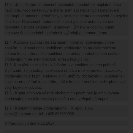
11.3. Je-li některé ustanovení obchodních podmínek neplatné nebo
neúčinné, nebo se takovým stane, namísto neplatných ustanovení
nastoupí ustanovení, jehož smysl se neplatnému ustanovení co nejvíce
přibližuje. Neplatností nebo neúčinností jednoho ustanovení není
dotknutá platnost ostatních ustanovení. Změny a doplňky kupní
smlouvy či obchodních podmínek vyžadují písemnou formu.
11.4. Kupující souhlasí se zasíláním informací souvisejících se
zbožím, službami nebo podnikem prodávajícího na elektronickou
adresu kupujícího a dále souhlasí se zasíláním obchodních sdělení
prodávajícím na elektronickou adresu kupujícího.
11.5. Kupující souhlasí s ukládáním tzv. cookies na jeho počítač.
V případě, že je nákup na webové stránce možné provést a závazky
prodávajícího z kupní smlouvy plnit, aniž by docházelo k ukládání tzv.
cookies na počítač kupujícího, může kupující souhlas podle předchozí
věty kdykoliv odvolat.
11.6. Kupní smlouva včetně obchodních podmínek je archivována
prodávajícím v elektronické podobě a není veřejně přístupná.
11.7. Kontaktní údaje prodávajícího: +K spol. s.r.o.,
kspol@seznam.cz, tel. +420 607659956
V Pardubicích dne 9.12.2024