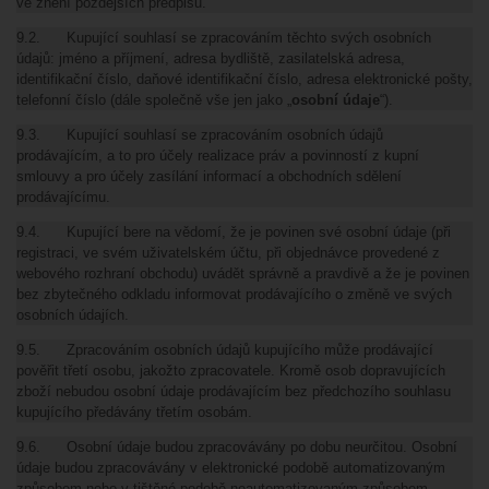
ve znění pozdějších předpisů.
9.2. Kupující souhlasí se zpracováním těchto svých osobních
údajů: jméno a příjmení, adresa bydliště, zasilatelská adresa,
identifikační číslo, daňové identifikační číslo, adresa elektronické pošty,
telefonní číslo (dále společně vše jen jako „
osobní údaje
“).
9.3. Kupující souhlasí se zpracováním osobních údajů
prodávajícím, a to pro účely realizace práv a povinností z kupní
smlouvy a pro účely zasílání informací a obchodních sdělení
prodávajícímu.
9.4. Kupující bere na vědomí, že je povinen své osobní údaje (při
registraci, ve svém uživatelském účtu, při objednávce provedené z
webového rozhraní obchodu) uvádět správně a pravdivě a že je povinen
bez zbytečného odkladu informovat prodávajícího o změně ve svých
osobních údajích.
9.5. Zpracováním osobních údajů kupujícího může prodávající
pověřit třetí osobu, jakožto zpracovatele. Kromě osob dopravujících
zboží nebudou osobní údaje prodávajícím bez předchozího souhlasu
kupujícího předávány třetím osobám.
9.6. Osobní údaje budou zpracovávány po dobu neurčitou. Osobní
údaje budou zpracovávány v elektronické podobě automatizovaným
způsobem nebo v tištěné podobě neautomatizovaným způsobem.