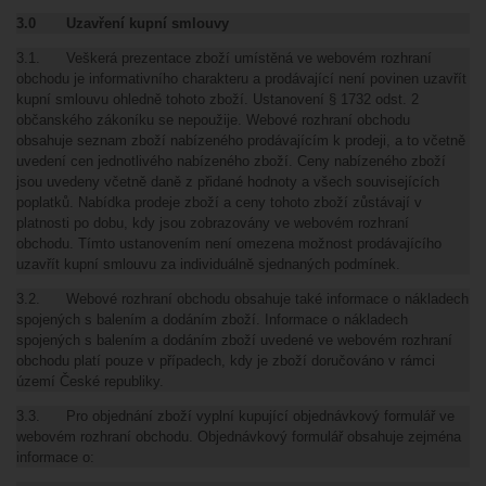
3.0 Uzavření kupní smlouvy
3.1. Veškerá prezentace zboží umístěná ve webovém rozhraní
obchodu je informativního charakteru a prodávající není povinen uzavřít
kupní smlouvu ohledně tohoto zboží. Ustanovení § 1732 odst. 2
občanského zákoníku se nepoužije. Webové rozhraní obchodu
obsahuje seznam zboží nabízeného prodávajícím k prodeji, a to včetně
uvedení cen jednotlivého nabízeného zboží. Ceny nabízeného zboží
jsou uvedeny včetně daně z přidané hodnoty a všech souvisejících
poplatků. Nabídka prodeje zboží a ceny tohoto zboží zůstávají v
platnosti po dobu, kdy jsou zobrazovány ve webovém rozhraní
obchodu. Tímto ustanovením není omezena možnost prodávajícího
uzavřít kupní smlouvu za individuálně sjednaných podmínek.
3.2. Webové rozhraní obchodu obsahuje také informace o nákladech
spojených s balením a dodáním zboží. Informace o nákladech
spojených s balením a dodáním zboží uvedené ve webovém rozhraní
obchodu platí pouze v případech, kdy je zboží doručováno v rámci
území České republiky.
3.3. Pro objednání zboží vyplní kupující objednávkový formulář ve
webovém rozhraní obchodu. Objednávkový formulář obsahuje zejména
informace o: