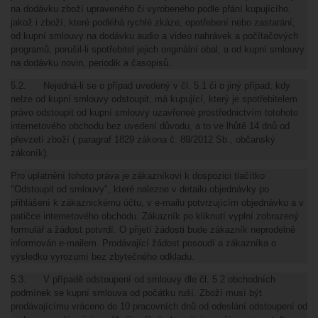
na dodávku zboží upraveného či vyrobeného podle přání kupujícího,
jakož i zboží, které podléhá rychlé zkáze, opotřebení nebo zastarání,
od kupní smlouvy na dodávku audio a video nahrávek a počítačových
programů, porušil-li spotřebitel jejich originální obal, a od kupní smlouvy
na dodávku novin, periodik a časopisů.
5.2. Nejedná-li se o případ uvedený v čl. 5.1 či o jiný případ, kdy
nelze od kupní smlouvy odstoupit, má kupující, který je spotřebitelem
právo odstoupit od kupní smlouvy uzavřeneé prostřednictvím totohoto
internetového obchodu bez uvedení důvodu, a to ve lhůtě 14 dnů od
převzetí zboží ( paragraf 1829 zákona č. 89/2012 Sb., občanský
zákoník).
Pro uplatnění tohoto práva je zákazníkovi k dospozici tlačítko
"Odstoupit od smlouvy", které nalezne v detailu objednávky po
přihlášení k zákaznickému účtu, v e-mailu potvrzujícím objednávku a v
patičce internetového obchodu. Zákazník po kliknutí vyplní zobrazený
formulář a žádost potvrdí. O přijetí žádosti bude zákazník neprodelně
informován e-mailem. Prodávající žádost posoudí a zákazníka o
výsledku vyrozumí bez zbytečného odkladu.
5.3. V případě odstoupení od smlouvy dle čl. 5.2 obchodních
podmínek se kupní smlouva od počátku ruší. Zboží musí být
prodávajícímu vráceno do 10 pracovních dnů od odeslání odstoupení od