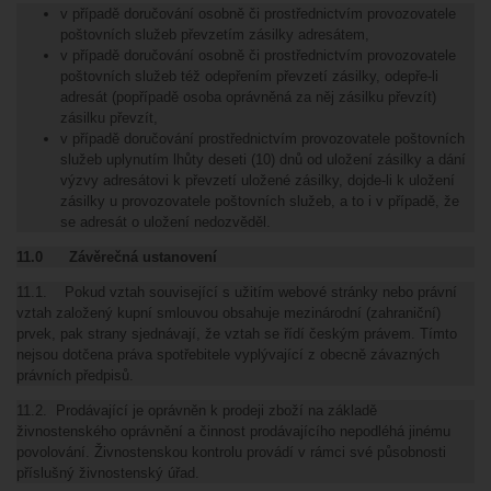
v případě doručování osobně či prostřednictvím provozovatele
poštovních služeb převzetím zásilky adresátem,
v případě doručování osobně či prostřednictvím provozovatele
poštovních služeb též odepřením převzetí zásilky, odepře-li
adresát (popřípadě osoba oprávněná za něj zásilku převzít)
zásilku převzít,
v případě doručování prostřednictvím provozovatele poštovních
služeb uplynutím lhůty deseti (10) dnů od uložení zásilky a dání
výzvy adresátovi k převzetí uložené zásilky, dojde-li k uložení
zásilky u provozovatele poštovních služeb, a to i v případě, že
se adresát o uložení nedozvěděl.
11.0 Závěrečná ustanovení
11.1. Pokud vztah související s užitím webové stránky nebo právní
vztah založený kupní smlouvou obsahuje mezinárodní (zahraniční)
prvek, pak strany sjednávají, že vztah se řídí českým právem. Tímto
nejsou dotčena práva spotřebitele vyplývající z obecně závazných
právních předpisů.
11.2. Prodávající je oprávněn k prodeji zboží na základě
živnostenského oprávnění a činnost prodávajícího nepodléhá jinému
povolování. Živnostenskou kontrolu provádí v rámci své působnosti
příslušný živnostenský úřad.