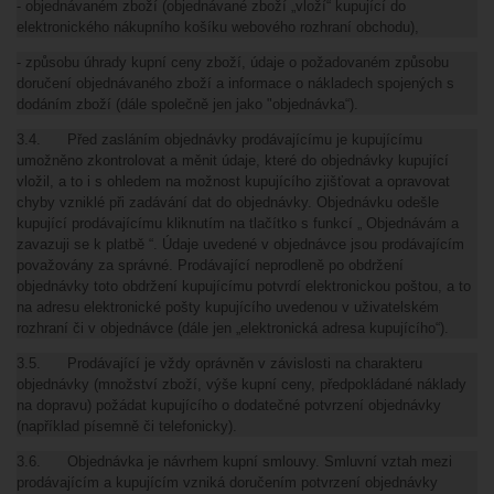
- objednávaném zboží (objednávané zboží „vloží“ kupující do
elektronického nákupního košíku webového rozhraní obchodu),
- způsobu úhrady kupní ceny zboží, údaje o požadovaném způsobu
doručení objednávaného zboží a informace o nákladech spojených s
dodáním zboží (dále společně jen jako "objednávka“).
3.4. Před zasláním objednávky prodávajícímu je kupujícímu
umožněno zkontrolovat a měnit údaje, které do objednávky kupující
vložil, a to i s ohledem na možnost kupujícího zjišťovat a opravovat
chyby vzniklé při zadávání dat do objednávky. Objednávku odešle
kupující prodávajícímu kliknutím na tlačítko s funkcí „ Objednávám a
zavazuji se k platbě “. Údaje uvedené v objednávce jsou prodávajícím
považovány za správné. Prodávající neprodleně po obdržení
objednávky toto obdržení kupujícímu potvrdí elektronickou poštou, a to
na adresu elektronické pošty kupujícího uvedenou v uživatelském
rozhraní či v objednávce (dále jen „elektronická adresa kupujícího“).
3.5. Prodávající je vždy oprávněn v závislosti na charakteru
objednávky (množství zboží, výše kupní ceny, předpokládané náklady
na dopravu) požádat kupujícího o dodatečné potvrzení objednávky
(například písemně či telefonicky).
3.6.
Objednávka je návrhem kupní smlouvy. Smluvní vztah mezi
prodávajícím a kupujícím vzniká doručením potvrzení objednávky