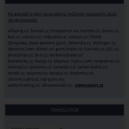
Po dohodě k nám na prodejnu můžeme naskladnit zboží
od obchodníků:
alfaproj.cz;
banzai.cz;
bestpatron.eu;
beretta.cz;
binox.cz;
bvs.cz;
cairocz.cz; cidpraha.cz; colosus.cz; Česká
Zbrojovka; Dave western guns; defendia.cz; dellinger.cz;
detonics.com; elovec.cz; guns-trade.cz; harrant.cz; JGS.cz;
JKnastroje.cz; jk-n.cz; kerberostrade.cz;
kostelecky.cz;
kozap.cz; Mayzus;
mpicz.com; neopatron.cz;
nimrod.cz; proarms.cz; reloader.cz; sellier-bellot.cz;
strobl.cz;
stvarms.cz; tenolix.cz; thermfox.cz;
zbrane.subrt.cz;
top-guns.eu;
waltertrading.cz; zbraneesako.cz;
zelenysport.cz
TRANSLATOR