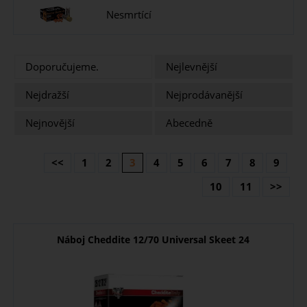
Nesmrtící
Doporučujeme.
Nejlevnější
Nejdražší
Nejprodávanější
Nejnovější
Abecedně
<<
1
2
3
4
5
6
7
8
9
10
11
>>
Náboj Cheddite 12/70 Universal Skeet 24