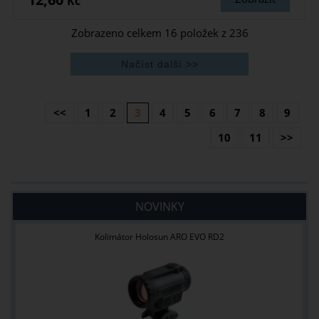
Kč
Zobrazeno celkem
16
položek z
236
<<
1
2
3
4
5
6
7
8
9
10
11
>>
NOVINKY
Kolimátor Holosun ARO EVO RD2