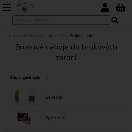
Home
Střelivo a náboje na ZO
Brokové náboje
Brokové náboje do brokových
zbraní
O kategorii výše
Lovecké
Sportovní