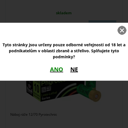
skladem
11,50
Zobrazit
Kč
Náboj Sterling 12/70 Pyrotechnic
Tyto stránky jsou určeny pouze odborné veřejnosti od 18 let a
podnikatelům v oblasti zbraně a střelivo. Splňujete tyto
podmínky?
ANO
NE
Náboj ráže 12/70 Pyrotechnic