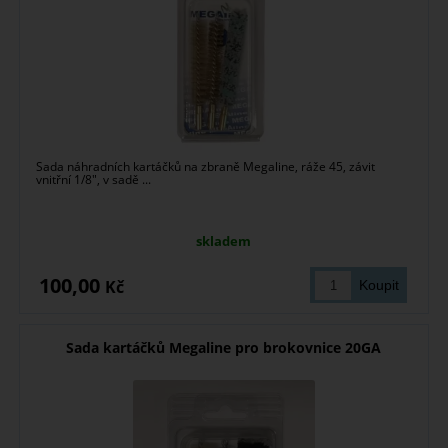
Sada náhradních kartáčků na zbraně Megaline, ráže 45, závit
vnitřní 1/8", v sadě ...
skladem
100,00
Kč
Sada kartáčků Megaline pro brokovnice 20GA