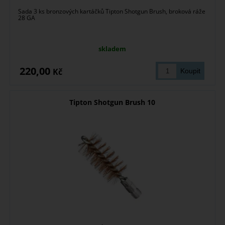
Sada 3 ks bronzových kartáčků Tipton Shotgun Brush, broková ráže
28 GA
skladem
220,00
Kč
Tipton Shotgun Brush 10