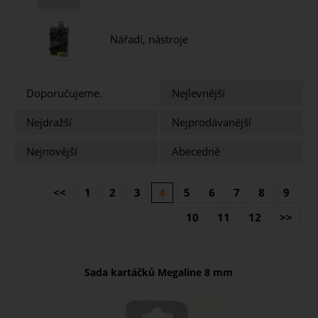
Nářadí, nástroje
Doporučujeme.
Nejlevnější
Nejdražší
Nejprodávanější
Nejnovější
Abecedně
<<
1
2
3
4
5
6
7
8
9
10
11
12
>>
Sada kartáčků Megaline 8 mm