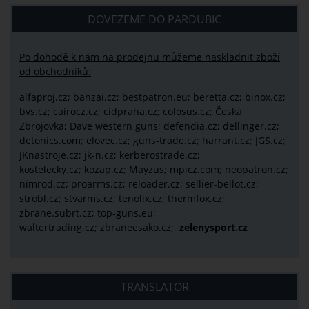
DOVEZEME DO PARDUBIC
Po dohodě k nám na prodejnu můžeme naskladnit zboží
od obchodníků:
alfaproj.cz;
banzai.cz;
bestpatron.eu;
beretta.cz;
binox.cz;
bvs.cz;
cairocz.cz; cidpraha.cz; colosus.cz; Česká
Zbrojovka; Dave western guns; defendia.cz; dellinger.cz;
detonics.com; elovec.cz; guns-trade.cz; harrant.cz; JGS.cz;
JKnastroje.cz; jk-n.cz; kerberostrade.cz;
kostelecky.cz;
kozap.cz; Mayzus;
mpicz.com; neopatron.cz;
nimrod.cz; proarms.cz; reloader.cz; sellier-bellot.cz;
strobl.cz;
stvarms.cz; tenolix.cz; thermfox.cz;
zbrane.subrt.cz;
top-guns.eu;
waltertrading.cz; zbraneesako.cz;
zelenysport.cz
TRANSLATOR