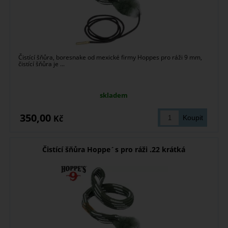
Čistící šňůra, boresnake od mexické firmy Hoppes pro ráži 9 mm,
čistící šňůra je ...
skladem
350,00
Kč
Čistící šňůra Hoppe´s pro ráži .22 krátká