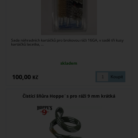
Sada náhradních kartáčků pro brokovou ráži 16GA, v sadě tři kusy
kartáčků lacetka, ...
skladem
100,00
Kč
Čistící šňůra Hoppe´s pro ráži 9 mm krátká