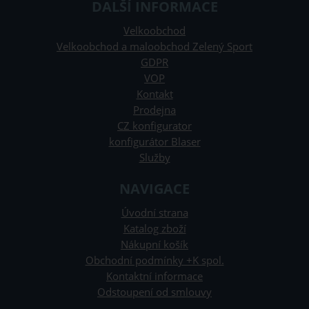
DALŠÍ INFORMACE
Velkoobchod
Velkoobchod a maloobchod Zelený Sport
GDPR
VOP
Kontakt
Prodejna
CZ konfigurator
konfigurátor Blaser
Služby
NAVIGACE
Úvodní strana
Katalog zboží
Nákupní košík
Obchodní podmínky +K spol.
Kontaktní informace
Odstoupení od smlouvy