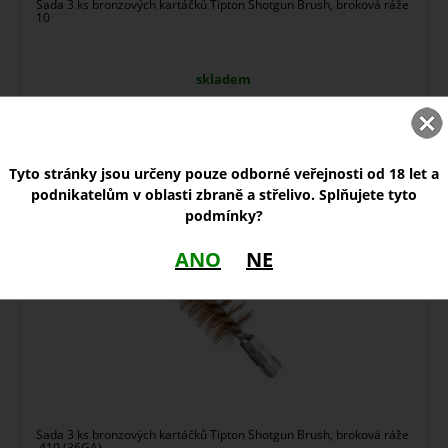
Sada 3 ks bronzových kartáčků Tipton Shotgun Brush, broková ráže
10
skladem
220,00
Kč
Tyto stránky jsou určeny pouze odborné veřejnosti od 18 let a
Tipton Shotgun Brush 36 / .410
podnikatelům v oblasti zbraně a střelivo. Splňujete tyto
podmínky?
ANO
NE
Sada 3 ks bronzových kartáčků Tipton Shotgun Brush, broková ráže
.410 (36GA)