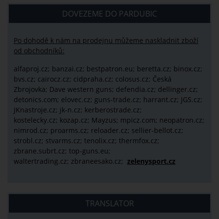
DOVEZEME DO PARDUBIC
Po dohodě k nám na prodejnu můžeme naskladnit zboží
od obchodníků:
alfaproj.cz;
banzai.cz;
bestpatron.eu;
beretta.cz;
binox.cz;
bvs.cz;
cairocz.cz; cidpraha.cz; colosus.cz; Česká
Zbrojovka; Dave western guns; defendia.cz; dellinger.cz;
detonics.com; elovec.cz; guns-trade.cz; harrant.cz; JGS.cz;
JKnastroje.cz; jk-n.cz; kerberostrade.cz;
kostelecky.cz;
kozap.cz; Mayzus;
mpicz.com; neopatron.cz;
nimrod.cz; proarms.cz; reloader.cz; sellier-bellot.cz;
strobl.cz;
stvarms.cz; tenolix.cz; thermfox.cz;
zbrane.subrt.cz;
top-guns.eu;
waltertrading.cz; zbraneesako.cz;
zelenysport.cz
TRANSLATOR