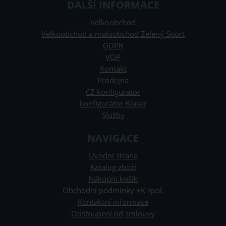
DALŠÍ INFORMACE
Velkoobchod
Velkoobchod a maloobchod Zelený Sport
GDPR
VOP
Kontakt
Prodejna
CZ konfigurator
konfigurátor Blaser
Služby
NAVIGACE
Úvodní strana
Katalog zboží
Nákupní košík
Obchodní podmínky +K spol.
Kontaktní informace
Odstoupení od smlouvy