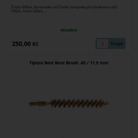
Čistící šňůra, boresnake od České zbrojovky pro brokovou ráži
16GA, čistící šňůra ...
skladem
250,00
Kč
Tipton Best Bore Brush .45 / 11,5 mm