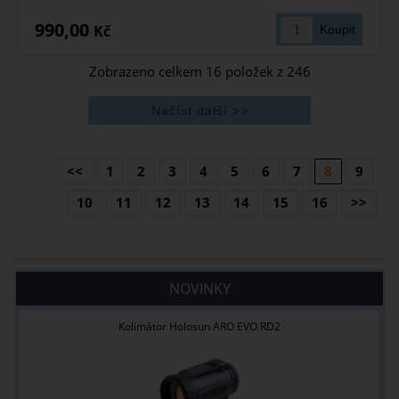
990,00
Kč
Zobrazeno celkem
16
položek z
246
<<
1
2
3
4
5
6
7
8
9
10
11
12
13
14
15
16
>>
NOVINKY
Kolimátor Holosun ARO EVO RD2