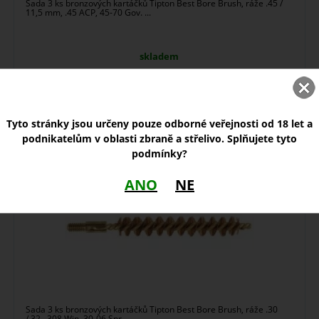
Sada 3 ks bronzových kartáčků Tipton Best Bore Brush, ráže .45 /
11,5 mm, .45 ACP, 45-70 Gov. ...
skladem
295,00
Kč
Tyto stránky jsou určeny pouze odborné veřejnosti od 18 let a
Tipton Best Bore Brush .30 / .32 / 7,62
podnikatelům v oblasti zbraně a střelivo. Splňujete tyto
podmínky?
ANO
NE
Sada 3 ks bronzových kartáčků Tipton Best Bore Brush, ráže .30
/.32, .308 Win, 30-06 Spr. ...