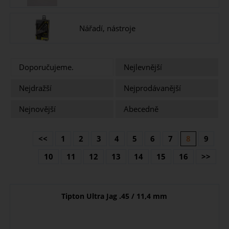
Nářadí, nástroje
Doporučujeme.
Nejlevnější
Nejdražší
Nejprodávanější
Nejnovější
Abecedně
<<
1
2
3
4
5
6
7
8
9
10
11
12
13
14
15
16
>>
Tipton Ultra Jag .45 / 11,4 mm