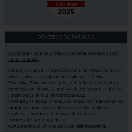
DOVEZEME DO PARDUBIC
Po dohodě k nám na prodejnu můžeme naskladnit zboží
od obchodníků:
alfaproj.cz;
banzai.cz;
bestpatron.eu;
beretta.cz;
binox.cz;
bvs.cz;
cairocz.cz; cidpraha.cz; colosus.cz; Česká
Zbrojovka; Dave western guns; defendia.cz; dellinger.cz;
detonics.com; elovec.cz; guns-trade.cz; harrant.cz; JGS.cz;
JKnastroje.cz; jk-n.cz; kerberostrade.cz;
kostelecky.cz;
kozap.cz; Mayzus;
mpicz.com; neopatron.cz;
nimrod.cz; proarms.cz; reloader.cz; sellier-bellot.cz;
strobl.cz;
stvarms.cz; tenolix.cz; thermfox.cz;
zbrane.subrt.cz;
top-guns.eu;
waltertrading.cz; zbraneesako.cz;
zelenysport.cz