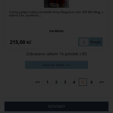
Cvičný vybíjecí náboj od italské firmy Megaline ráže 300 Win Mag, v
balení 3 ks, vyrobeno ...
na dotaz
215,00
Kč
Zobrazeno celkem
16
položek z
83
<<
1
2
3
4
5
6
>>
NOVINKY