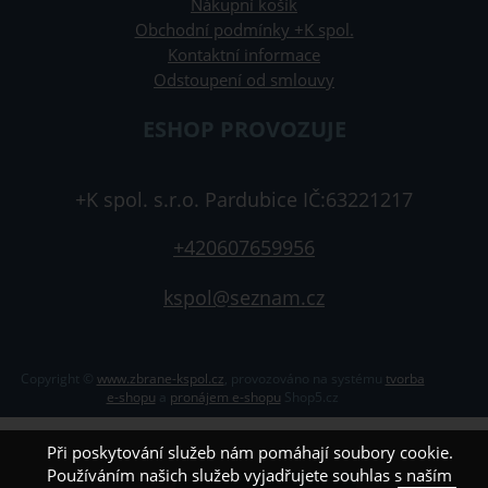
Nákupní košík
Obchodní podmínky +K spol.
Kontaktní informace
Odstoupení od smlouvy
ESHOP PROVOZUJE
+K spol. s.r.o. Pardubice IČ:63221217
+420607659956
kspol@seznam.cz
Copyright ©
www.zbrane-kspol.cz
,
provozováno na systému
tvorba
e-shopu
a
pronájem e-shopu
Shop5.cz
Při poskytování služeb nám pomáhají soubory cookie.
Používáním našich služeb vyjadřujete souhlas s naším