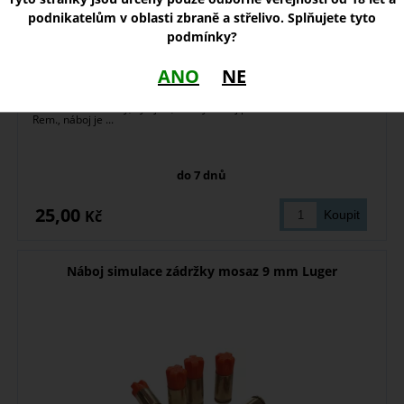
podnikatelům v oblasti zbraně a střelivo. Splňujete tyto
podmínky?
ANO
NE
Sušilka - tréninkový, vybíjecí, cvičný náboj pro zbraně ráže .223
Rem., náboj je ...
do 7 dnů
25,00
Kč
Náboj simulace zádržky mosaz 9 mm Luger