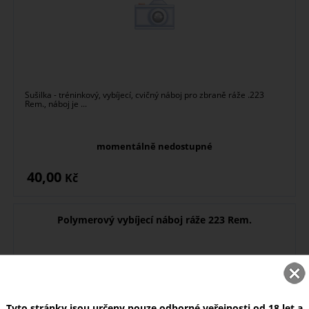
Sušilka - tréninkový, vybíjecí, cvičný náboj pro zbraně ráže .223
Rem., náboj je ...
momentálně nedostupné
40,00
Kč
Polymerový vybíjecí náboj ráže 223 Rem.
Tyto stránky jsou určeny pouze odborné veřejnosti od 18 let a