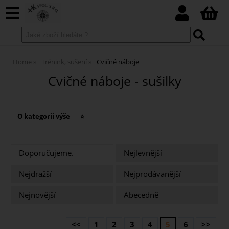
Home
Trénink, sušení
Cvičné náboje
Cvičné náboje - sušilky
O kategorii výše
Doporučujeme.
Nejlevnější
Nejdražší
Nejprodávanější
Nejnovější
Abecedně
<<
1
2
3
4
5
6
>>