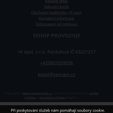
Katalog zboží
Nákupní košík
Obchodní podmínky +K spol.
Kontaktní informace
Odstoupení od smlouvy
ESHOP PROVOZUJE
+K spol. s.r.o. Pardubice IČ:63221217
+420607659956
kspol@seznam.cz
Copyright ©
www.zbrane-kspol.cz
,
provozováno na systému
tvorba
e-shopu
a
pronájem e-shopu
Shop5.cz
Při poskytování služeb nám pomáhají soubory cookie.