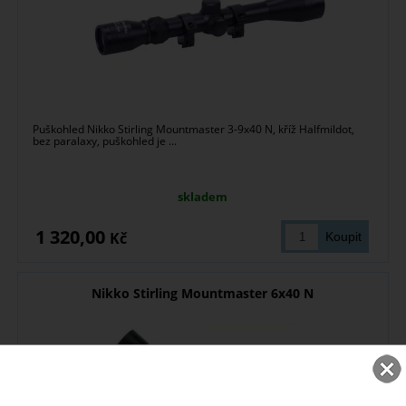
Puškohled Nikko Stirling Mountmaster 3-9x40 N, kříž Halfmildot,
bez paralaxy, puškohled je ...
skladem
1 320,00
Kč
Nikko Stirling Mountmaster 6x40 N