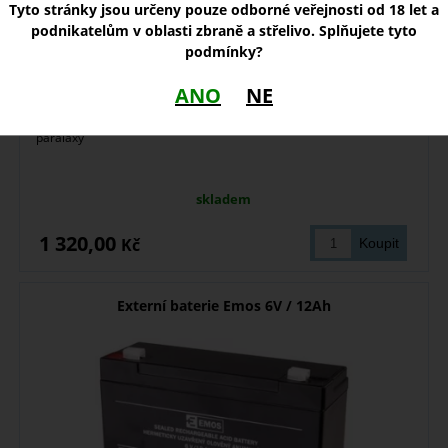
Tyto stránky jsou určeny pouze odborné veřejnosti od 18 let a
podnikatelům v oblasti zbraně a střelivo. Splňujete tyto
podmínky?
ANO
NE
Puškohled Nikko Stirling Mountmaster 6x40, kříž halfmildot, bez
paralaxy
skladem
1 320,00
Kč
Externí baterie Emos 6V / 12Ah