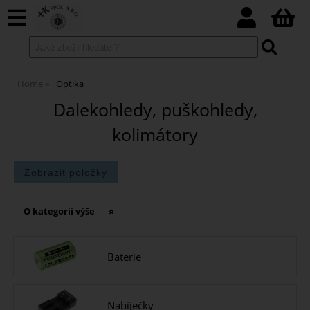
Home
Optika
Dalekohledy, puškohledy,
kolimátory
O kategorii výše
Baterie
Nabíječky