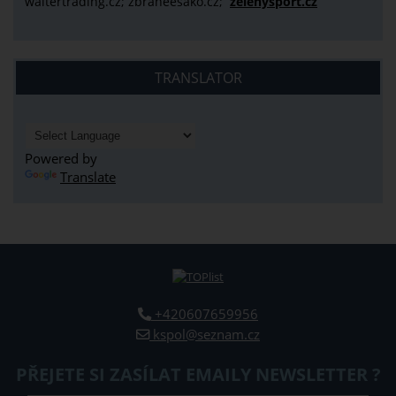
waltertrading.cz; zbraneesako.cz;
zelenysport.cz
TRANSLATOR
Powered by
Translate
+420607659956
kspol@seznam.cz
PŘEJETE SI ZASÍLAT EMAILY NEWSLETTER ?