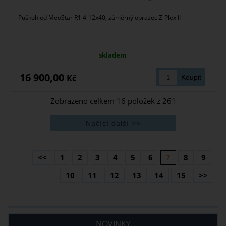
Puškohled MeoStar R1 4-12x40, záměrný obrazec Z-Plex II
skladem
16 900,00
Kč
Zobrazeno celkem
16
položek z
261
<<
1
2
3
4
5
6
7
8
9
10
11
12
13
14
15
>>
NOVINKY