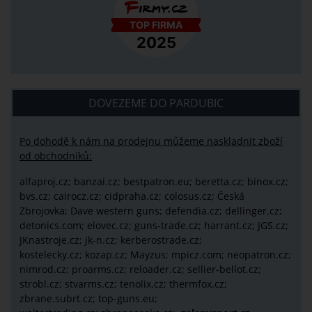
DOVEZEME DO PARDUBIC
Po dohodě k nám na prodejnu můžeme naskladnit zboží
od obchodníků:
alfaproj.cz;
banzai.cz;
bestpatron.eu;
beretta.cz;
binox.cz;
bvs.cz;
cairocz.cz; cidpraha.cz; colosus.cz; Česká
Zbrojovka; Dave western guns; defendia.cz; dellinger.cz;
detonics.com; elovec.cz; guns-trade.cz; harrant.cz; JGS.cz;
JKnastroje.cz; jk-n.cz; kerberostrade.cz;
kostelecky.cz;
kozap.cz; Mayzus;
mpicz.com; neopatron.cz;
nimrod.cz; proarms.cz; reloader.cz; sellier-bellot.cz;
strobl.cz;
stvarms.cz; tenolix.cz; thermfox.cz;
zbrane.subrt.cz;
top-guns.eu;