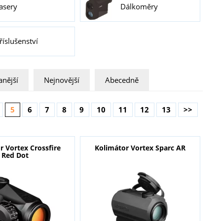
asery
Dálkoměry
říslušenství
nější
Nejnovější
Abecedně
5
6
7
8
9
10
11
12
13
>>
r Vortex Crossfire
Kolimátor Vortex Sparc AR
Red Dot