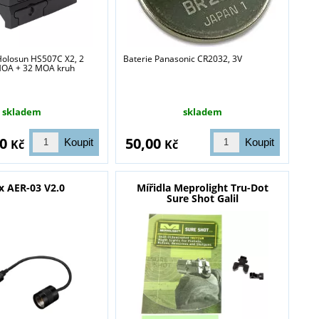
 Holosun HS507C X2, 2
Baterie Panasonic CR2032, 3V
OA + 32 MOA kruh
skladem
skladem
00
50,00
Kč
Kč
x AER-03 V2.0
Mířidla Meprolight Tru-Dot
Sure Shot Galil