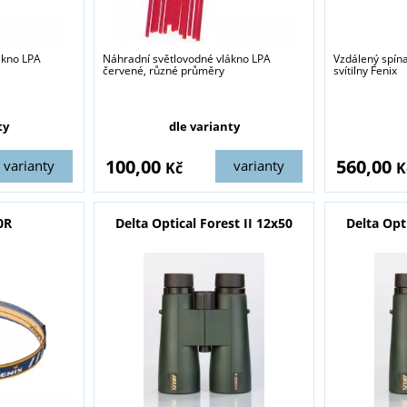
ákno LPA
Náhradní světlovodné vlákno LPA
Vzdálený spín
červené, různé průměry
svítilny Fenix
sou určeny pouze odborné veřejnosti od 18 let a podnikatelům v o
střelivo. Splňujete tyto podmínky?
ty
dle varianty
ANO
NE
100,00
560,00
varianty
varianty
Kč
K
0R
Delta Optical Forest II 12x50
Delta Opt