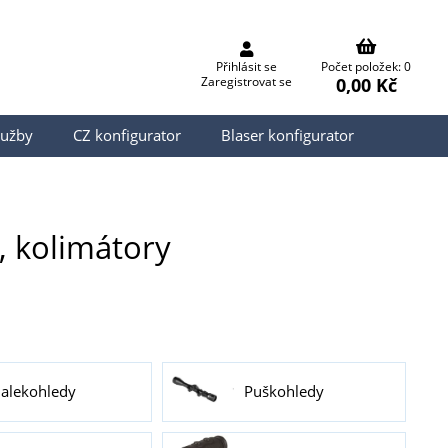
Přihlásit se
Počet položek: 0
0,00 Kč
Zaregistrovat se
lužby
CZ konfigurator
Blaser konfigurator
, kolimátory
alekohledy
Puškohledy