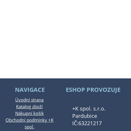
NAVIGACE
ESHOP PROVOZUJE
Úvodní strana
Katalog zboží
+K spol. s.r.o.
Nákupní košík
Pardubice
Obchodní podmínky +K
IČ:63221217
spol.