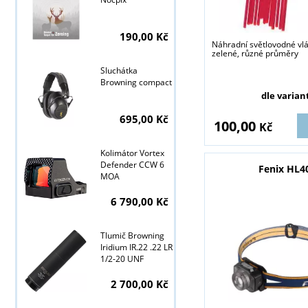
190,00 Kč
Náhradní světlovodné vl
zelené, různé průměry
Tyto stránky j
Sluchátka
Browning compact
dle varian
695,00 Kč
100,00
Kč
Kolimátor Vortex
Defender CCW 6
Fenix HL4
MOA
6 790,00 Kč
Tlumič Browning
Iridium IR.22 .22 LR
1/2-20 UNF
2 700,00 Kč