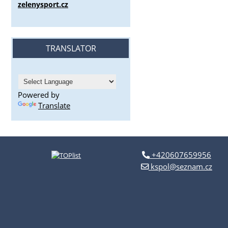
zelenysport.cz
TRANSLATOR
Powered by
Translate
+420607659956
kspol@seznam.cz