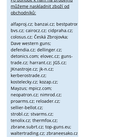
můžeme naskladnit zboží od
obchodníků:
alfaproj.cz;
banzai.cz;
bestpatron.eu;
beretta.cz;
binox.cz;
bvs.cz;
cairocz.cz; cidpraha.cz;
colosus.cz; Česká Zbrojovka;
Dave western guns;
defendia.cz; dellinger.cz;
detonics.com; elovec.cz; guns-
trade.cz; harrant.cz; JGS.cz;
JKnastroje.cz; jk-n.cz;
kerberostrade.cz;
kostelecky.cz;
kozap.cz;
Mayzus;
mpicz.com;
neopatron.cz; nimrod.cz;
proarms.cz; reloader.cz;
sellier-bellot.cz;
strobl.cz;
stvarms.cz;
tenolix.cz; thermfox.cz;
zbrane.subrt.cz;
top-guns.eu;
waltertrading.cz; zbraneesako.cz;