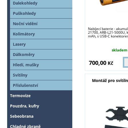
Dalekohledy
Puškohledy
Noční vidění
Nabíjecí baterie - akumul
21700, ARB-L21-5000U, k
Kolimátory
mAh, s USB-C konektorem,
Lasery
skladem
Dálkoměry
700,00
Kč
Hledí, mušky
Svítilny
Montáž pro svítil
Příslušenství
Termovize
Pouzdra, kufry
Sebeobrana
Chladné zbraně