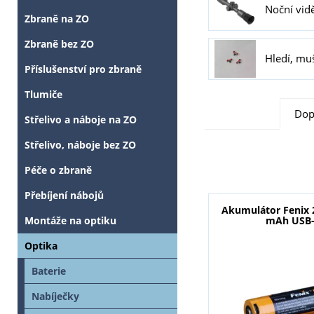
Noční vid
Zbraně na ZO
Zbraně bez ZO
Hledí, mu
Příslušenství pro zbraně
Tlumiče
Dop
Střelivo a náboje na ZO
Střelivo, náboje bez ZO
Péče o zbraně
Přebíjení nábojů
Akumulátor Fenix 
Montáže na optiku
mAh USB
Optika
Baterie
Nabíječky