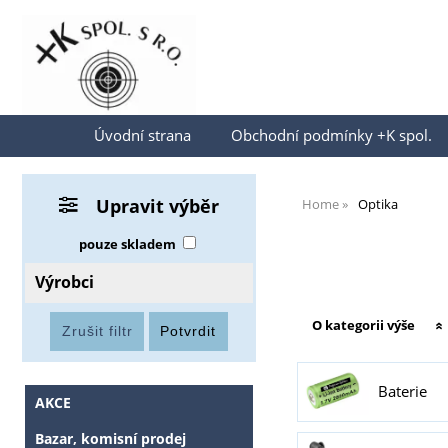
Přihlásit se
Úvodní strana
Obchodní podmínky +K spol.
Upravit výběr
Home
Optika
pouze skladem
Výrobci
O kategorii výše
Baterie
AKCE
Bazar, komisní prodej