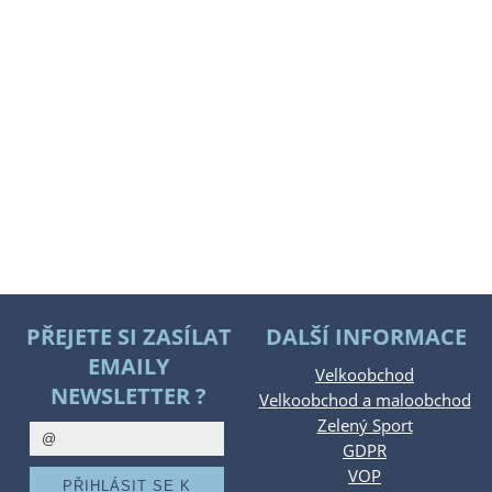
PŘEJETE SI ZASÍLAT
DALŠÍ INFORMACE
EMAILY
Velkoobchod
NEWSLETTER ?
Velkoobchod a maloobchod
Zelený Sport
GDPR
VOP