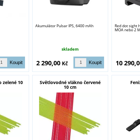
Akumulátor Pulsar IPS, 6400 mAh
Red dot sight
MOA nebo 2 M
skladem
2 290,00
10 290,
Kč
o zelené 10
Světlovodné vlákno červené
Feni
10 cm