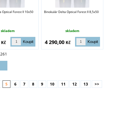
a Optical Forest II 10x50
Binokulár Delta Optical Forest II 8,5x50
skladem
skladem
0
4 290,00
Kč
Kč
z
261
5
6
7
8
9
10
11
12
13
>>