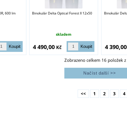
0R, 600 lm
Binokulár Delta Optical Forest II 12x50
Binokulár Delt
skladem
4 490,00
4 390,0
Kč
Zobrazeno celkem
16
položek 
<<
1
2
3
4