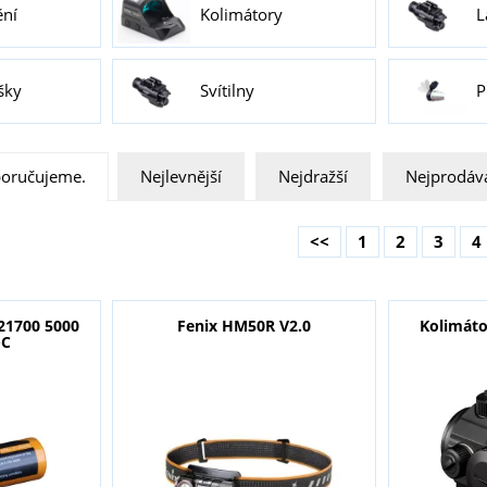
ění
Kolimátory
L
šky
Svítilny
P
oručujeme.
Nejlevnější
Nejdražší
Nejprodáva
<<
1
2
3
4
21700 5000
Fenix HM50R V2.0
Kolimáto
-C