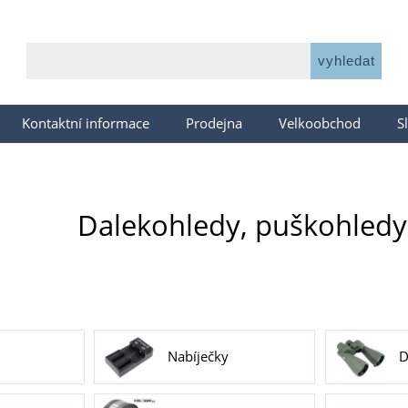
Kontaktní informace
Prodejna
Velkoobchod
S
Dalekohledy, puškohledy
Nabíječky
D