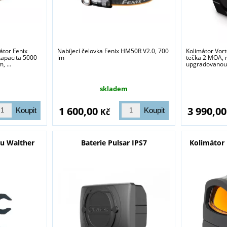
átor Fenix
Nabíjecí čelovka Fenix HM50R V2.0, 700
Kolimátor Vort
apacita 5000
lm
tečka 2 MOA, 
 ...
upgradovanou L
skladem
1 600,00
3 990,0
Kč
nu Walther
Baterie Pulsar IPS7
Kolimátor