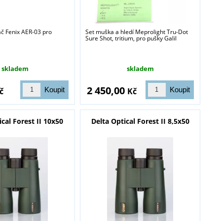
ač Fenix AER-03 pro
Set muška a hledí Meprolight Tru-Dot
Sure Shot, tritium, pro pušky Galil
blasti zbraně a
skladem
skladem
2 450,00
č
Kč
ical Forest II 10x50
Delta Optical Forest II 8,5x50