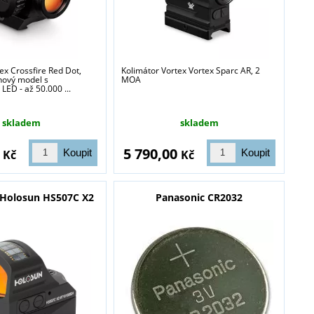
ex Crossfire Red Dot,
Kolimátor Vortex Vortex Sparc AR, 2
nový model s
MOA
ED - až 50.000 ...
skladem
skladem
0
5 790,00
Kč
Kč
 Holosun HS507C X2
Panasonic CR2032