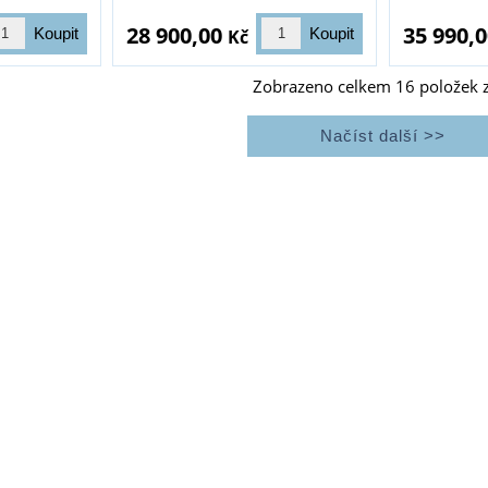
28 900,00
35 990,
Kč
Zobrazeno celkem
16
položek 