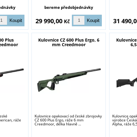
ednávky
bereme předobjednávky
29 990,00
31 490,
Kč
00 Plus
Kulovnice CZ 600 Plus Ergo, 6
Kulovnice
reedmoor
mm Creedmoor
6,
české
Kulovnice opakovací od české zbrojovky
Kulovnice opa
erican, ráže
CZ 600 Plus Ergo, ráže 6 mm
výrobce Česká
Creedmoor, délka hlavně ...
Alpha, ráže 6,5 