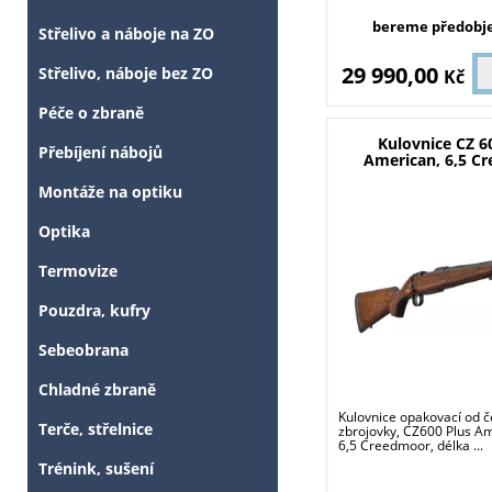
bereme předobj
Střelivo a náboje na ZO
29 990,00
Střelivo, náboje bez ZO
Kč
Péče o zbraně
Kulovnice CZ 6
Přebíjení nábojů
American, 6,5 C
Montáže na optiku
Optika
Termovize
Pouzdra, kufry
Sebeobrana
Chladné zbraně
Kulovnice opakovací od 
Terče, střelnice
zbrojovky, CZ600 Plus Am
6,5 Creedmoor, délka ...
Trénink, sušení