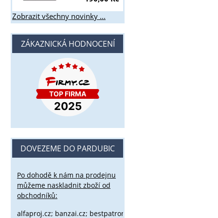
Zobrazit všechny novinky ...
ZÁKAZNICKÁ HODNOCENÍ
DOVEZEME DO PARDUBIC
Po dohodě k nám na prodejnu
můžeme naskladnit zboží od
obchodníků:
alfaproj.cz;
banzai.cz;
bestpatron.eu;
beretta.cz;
binox.cz;