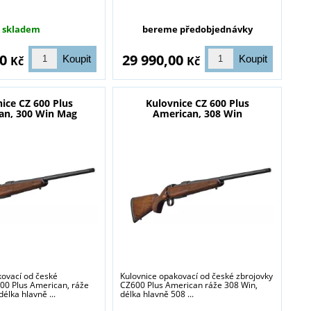
skladem
bereme předobjednávky
00
29 990,00
Kč
Kč
ice CZ 600 Plus
Kulovnice CZ 600 Plus
an, 300 Win Mag
American, 308 Win
kovací od české
Kulovnice opakovací od české zbrojovky
600 Plus American, ráže
CZ600 Plus American ráže 308 Win,
élka hlavně ...
délka hlavně 508 ...