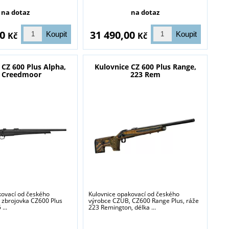
na dotaz
na dotaz
00
31 490,00
Kč
Kč
 CZ 600 Plus Alpha,
Kulovnice CZ 600 Plus Range,
5 Creedmoor
223 Rem
kovací od českého
Kulovnice opakovací od českého
 zbrojovka CZ600 Plus
výrobce CZUB, CZ600 Range Plus, ráže
...
223 Remington, délka ...