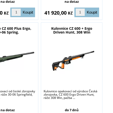
na dotaz
na dotaz
00
41 920,00
Kč
Kč
 CZ 600 Plus Ergo,
Kulovnice CZ 600 + Ergo
-06 Spring.
Driven Hunt, 308 Win
blasti zbraně a
kovací od české zbrojovky
Kulovnice opakovací od výrobce Česká
 ráže 30-06 Springfield,
zbrojovka, CZ 600 Ergo Driven Hunt,
.
ráže 308 Win, pažba ...
na dotaz
do 7 dnů