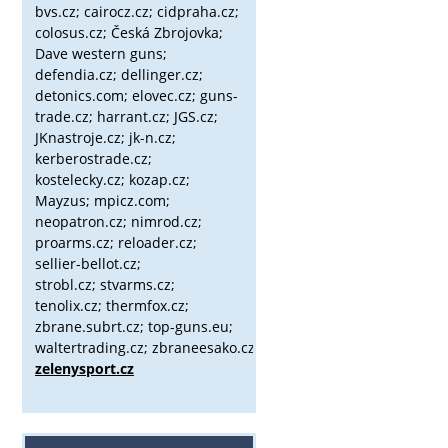
bvs.cz;
cairocz.cz; cidpraha.cz;
colosus.cz; Česká Zbrojovka;
Dave western guns;
defendia.cz; dellinger.cz;
detonics.com; elovec.cz; guns-
trade.cz; harrant.cz; JGS.cz;
JKnastroje.cz; jk-n.cz;
kerberostrade.cz;
kostelecky.cz;
kozap.cz;
Mayzus;
mpicz.com;
neopatron.cz; nimrod.cz;
proarms.cz; reloader.cz;
sellier-bellot.cz;
strobl.cz;
stvarms.cz;
tenolix.cz; thermfox.cz;
zbrane.subrt.cz;
top-guns.eu;
waltertrading.cz; zbraneesako.cz;
zelenysport.cz