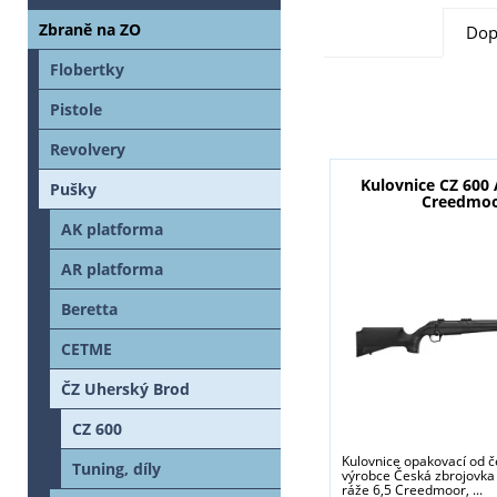
Zbraně na ZO
Dop
Flobertky
Pistole
Revolvery
Kulovnice CZ 600 
Pušky
Creedmo
AK platforma
AR platforma
Beretta
CETME
ČZ Uherský Brod
CZ 600
Kulovnice opakovací od 
Tuning, díly
výrobce Česká zbrojovka
ráže 6,5 Creedmoor, ...