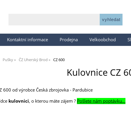
Kontaktní informace
Prodejna
Velkoobchod
S
Pušky
ČZ Uherský Brod
CZ 600
Kulovnice CZ 6
Z 600 od výrobce Česká zbrojovka - Pardubice
bídce
kulovnici
, o kterou máte zájem ?
Pošlete nám poptávku...