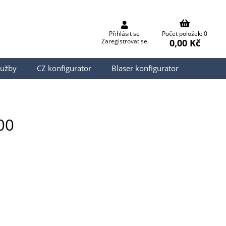
Přihlásit se
Počet položek: 0
0,00 Kč
Zaregistrovat se
lužby
CZ konfigurator
Blaser konfigurator
00