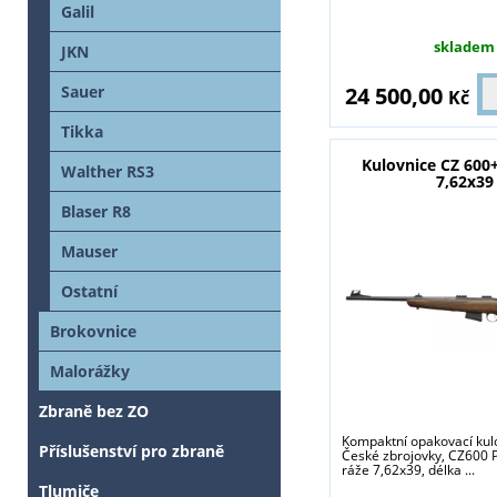
Galil
skladem
JKN
24 500,00
Sauer
Kč
Tikka
Kulovnice CZ 600+
Walther RS3
7,62x39
Blaser R8
Mauser
Ostatní
Brokovnice
Malorážky
Zbraně bez ZO
Kompaktní opakovací kul
Příslušenství pro zbraně
České zbrojovky, CZ600 P
ráže 7,62x39, délka ...
Tlumiče