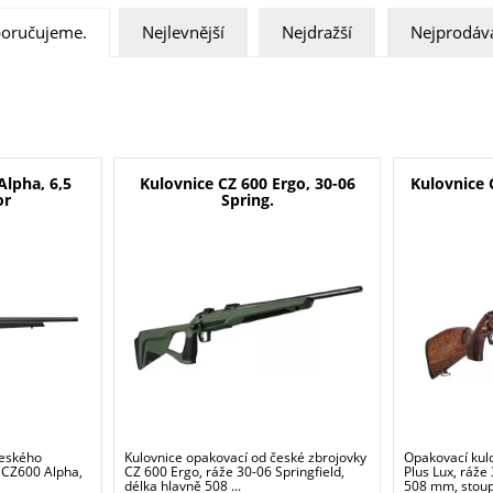
oručujeme.
Nejlevnější
Nejdražší
Nejprodáva
Alpha, 6,5
Kulovnice CZ 600 Ergo, 30-06
Kulovnice 
or
Spring.
českého
Kulovnice opakovací od české zbrojovky
Opakovací kul
 CZ600 Alpha,
CZ 600 Ergo, ráže 30-06 Springfield,
Plus Lux, ráže
délka hlavně 508 ...
508 mm, stoupá