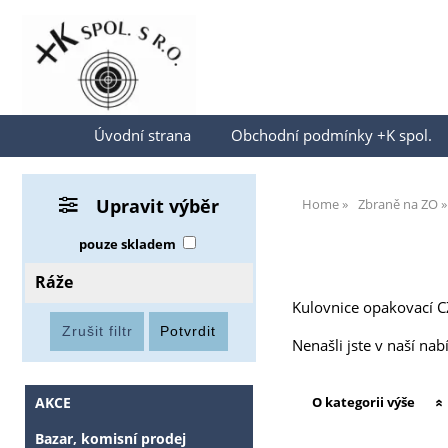
Přihlásit se
Úvodní strana
Obchodní podmínky +K spol.
Upravit výběr
Home
Zbraně na ZO
pouze skladem
Ráže
Kulovnice opakovací C
Nenašli jste v naší na
AKCE
O kategorii výše
Bazar, komisní prodej