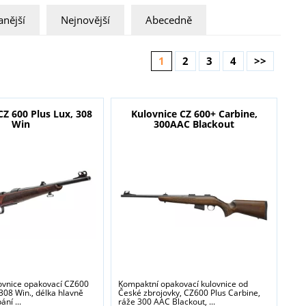
nější
Nejnovější
Abecedně
1
2
3
4
>>
CZ 600 Plus Lux, 308
Kulovnice CZ 600+ Carbine,
Win
300AAC Blackout
ovnice opakovací CZ600
Kompaktní opakovací kulovnice od
 308 Win., délka hlavně
České zbrojovky, CZ600 Plus Carbine,
ní ...
ráže 300 AAC Blackout, ...