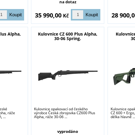
na dotaz
35 990,00
28 900,
Kč
lus Alpha,
Kulovnice CZ 600 Plus Alpha,
Kulovnice
30-06 Spring.
30
sou určeny pouze odborné veřejnosti od 18 let a podnikatelům v o
střelivo. Splňujete tyto podmínky?
ANO
NE
české
Kulovnice opakovací od českého
Kulovnice opa
pha, ráže
výrobce Česká zbrojovka CZ600 Plus
CZ 600 + Ergo,
 ...
Alpha, ráže 30-06 ...
délka hlavně ..
vyprodáno