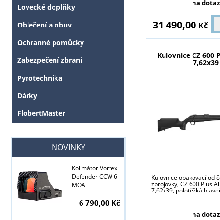
na dotaz
Lovecké doplňky
31 490,00
Kč
Oblečení a obuv
Ochranné pomůcky
Kulovnice CZ 600 P
Zabezpečení zbraní
7,62x39
Pyrotechnika
Dárky
FlobertMaster
Tyto stránky j
NOVINKY
Kolimátor Vortex
Defender CCW 6
Kulovnice opakovací od 
zbrojovky, CZ 600 Plus Al
MOA
7,62x39, polotěžká hlaveň,
6 790,00 Kč
na dotaz