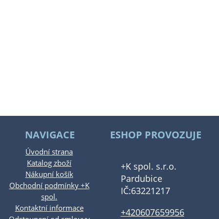
NAVIGACE
ESHOP PROVOZUJE
Úvodní strana
Katalog zboží
+K spol. s.r.o.
Nákupní košík
Pardubice
Obchodní podmínky +K
IČ:63221217
spol.
Kontaktní informace
+420607659956