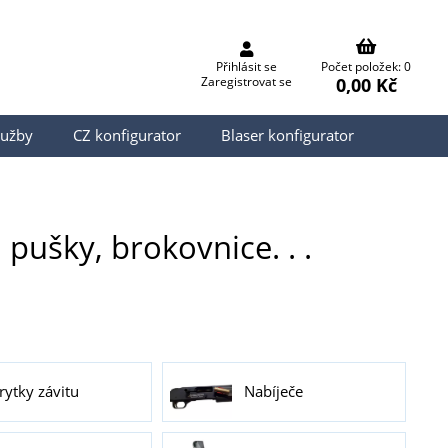
Přihlásit se
Počet položek: 0
0,00 Kč
Zaregistrovat se
lužby
CZ konfigurator
Blaser konfigurator
 pušky, brokovnice. . .
rytky závitu
Nabíječe