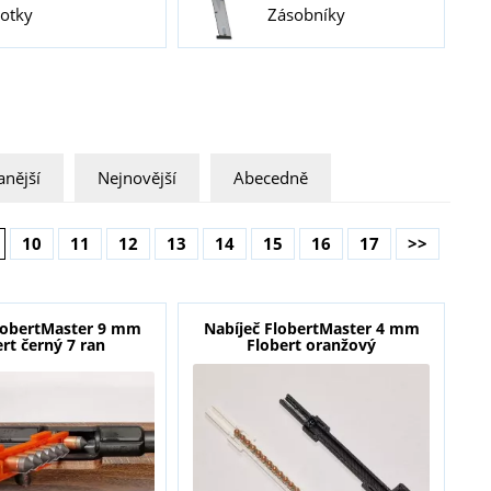
otky
Zásobníky
nější
Nejnovější
Abecedně
10
11
12
13
14
15
16
17
>>
lobertMaster 9 mm
Nabíječ FlobertMaster 4 mm
rt černý 7 ran
Flobert oranžový