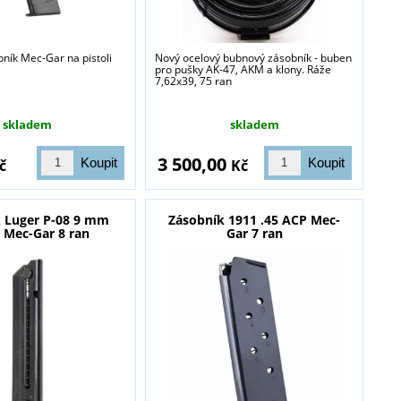
ník Mec-Gar na pistoli
Nový ocelový bubnový zásobník - buben
pro pušky AK-47, AKM a klony. Ráže
blasti zbraně a
7,62x39, 75 ran
skladem
skladem
3 500,00
č
Kč
 Luger P-08 9 mm
Zásobník 1911 .45 ACP Mec-
 Mec-Gar 8 ran
Gar 7 ran