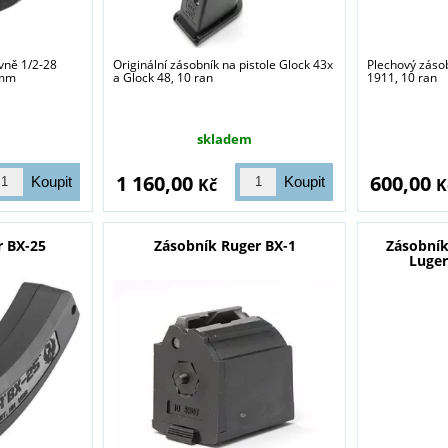
avně 1/2-28
Originální zásobník na pistole Glock 43x
Plechový zásob
 mm
a Glock 48, 10 ran
1911, 10 ran
sou určeny pouze odborné veřejnosti od 18 let a podnikatelům v o
střelivo. Splňujete tyto podmínky?
skladem
ANO
NE
1 160,00
600,00
Kč
K
r BX-25
Zásobník Ruger BX-1
Zásobník
Luger