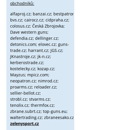
obchodníků:
alfaproj.cz;
banzai.cz;
bestpatron.eu;
beretta.cz;
binox.cz;
bvs.cz;
cairocz.cz; cidpraha.cz;
colosus.cz; Česká Zbrojovka;
Dave western guns;
defendia.cz; dellinger.cz;
detonics.com; elovec.cz; guns-
trade.cz; harrant.cz; JGS.cz;
JKnastroje.cz; jk-n.cz;
kerberostrade.cz;
kostelecky.cz;
kozap.cz;
Mayzus;
mpicz.com;
neopatron.cz; nimrod.cz;
proarms.cz; reloader.cz;
sellier-bellot.cz;
strobl.cz;
stvarms.cz;
tenolix.cz; thermfox.cz;
zbrane.subrt.cz;
top-guns.eu;
waltertrading.cz; zbraneesako.cz;
zelenysport.cz