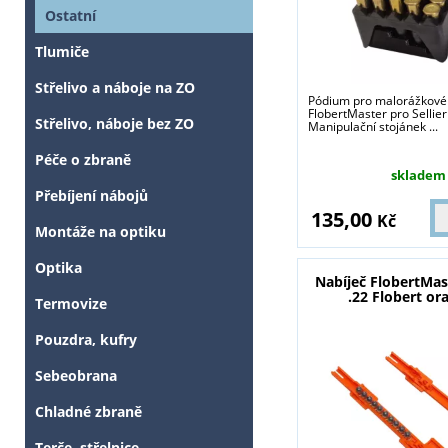
Ostatní
Tlumiče
Střelivo a náboje na ZO
Pódium pro malorážkové
FlobertMaster pro Sellier 
Střelivo, náboje bez ZO
Manipulační stojánek ...
Péče o zbraně
skladem
Přebíjení nábojů
135,00
Kč
Montáže na optiku
Optika
Nabíječ FlobertMa
.22 Flobert or
Termovize
Pouzdra, kufry
Sebeobrana
Chladné zbraně
Terče, střelnice