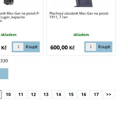
ník Mec-Gar na pistoli P-
Plechový zásobník Mec-Gar na pistoli
 Luger, kapacita
1911, 7 ran
an
skladem
skladem
0
600,00
Kč
Kč
z
330
10
11
12
13
14
15
16
17
>>