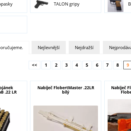
opasky
TALON gripy
B
oručujeme.
Nejlevnější
Nejdražší
Nejprodáva
<<
1
2
3
4
5
6
7
8
9
tojánek
Nabíječ FlobertMaster .22LR
Nabíječ F
B .22 LR
bílý
Flobe