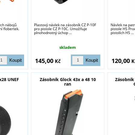
ch nábojů
Plastový návlek na zásobník CZ P-10F
Návlek na pat
í flobertek.
pro pistole CZ P-10C. Umožňuje
pistole HS Pro
plnohodnotný úchop ...
pistolích HS ...
skladem
145,00
120,00
Kč
K
2x28 UNEF
Zásobník Glock 43x a 48 10
Zásobník
ran