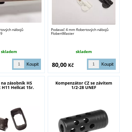
rtových nábojů
Podavač 4 mm flobertových nábojů
 9
FlobertMaster
skladem
skladem
80,00
Kč
 na zásobník HS
Kompenzátor CZ se závitem
 H11 Hellcat 15r.
1/2-28 UNEF