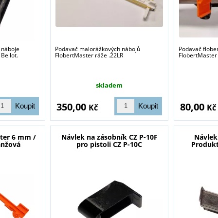
 náboje
Podavač malorážkových nábojů
Podavač flobe
Bellot.
FlobertMaster ráže .22LR
FlobertMaster
skladem
350,00
80,00
Kč
Kč
ster 6 mm /
Návlek na zásobník CZ P-10F
Návlek
anžová
pro pistoli CZ P-10C
Produkt