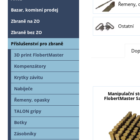
Řemeny, 
Bazar, komisní prodej
Zbraně na ZO
Ostatní
Zbraně bez ZO
Příslušenství pro zbraně
Dop
3D print FlobertMaster
Kompenzátory
Krytky závitu
Nabíječe
Manipulační s
FlobertMaster Sa
Řemeny, opasky
TALON gripy
Botky
Zásobníky