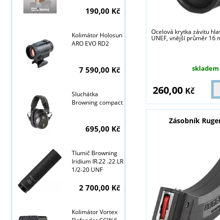
190,00 Kč
Ocelová krytka závitu hl
Kolimátor Holosun
UNEF, vnější průměr 16
Tyto stránky j
ARO EVO RD2
skladem
7 590,00 Kč
260,00
Kč
Sluchátka
Browning compact
Zásobník Ruge
695,00 Kč
Tlumič Browning
Iridium IR.22 .22 LR
1/2-20 UNF
2 700,00 Kč
Kolimátor Vortex