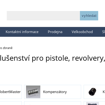
Kontaktní informace
Prodejna
Velkoobchod
S
ro zbraně
lušenství pro pistole, revolvery,
FlobertMaster
Kompenzátory
K