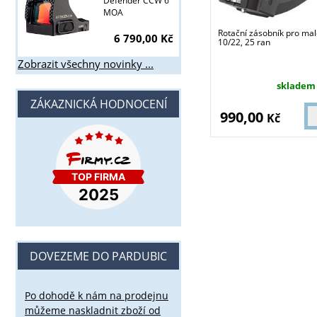
Defender CCW 6
MOA
Rotační zásobník pro ma
6 790,00 Kč
10/22, 25 ran
Zobrazit všechny novinky ...
skladem
ZÁKAZNICKÁ HODNOCENÍ
990,00
Kč
DOVEZEME DO PARDUBIC
Po dohodě k nám na prodejnu
můžeme naskladnit zboží od