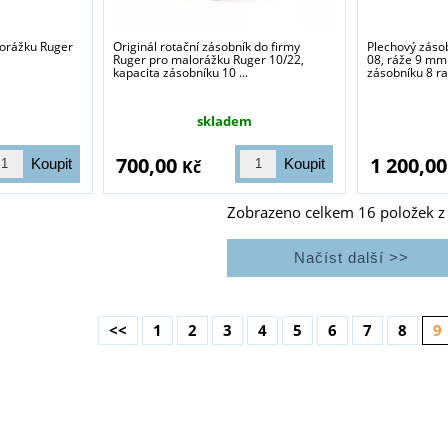
lorážku Ruger
Originál rotační zásobník do firmy
Plechový zásob
Ruger pro malorážku Ruger 10/22,
08, ráže 9 mm
kapacita zásobníku 10 ...
zásobníku 8 r
skladem
700,00
1 200,0
Kč
Zobrazeno celkem
16
položek 
<<
1
2
3
4
5
6
7
8
9