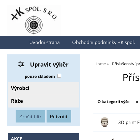
Přihlásit se
Úvodní strana
Obchodní podmínky +K spol.
Upravit výběr
Home
Příslušenství p
Přís
pouze skladem
Výrobci
Ráže
O kategorii výše
3D print 
AKCE