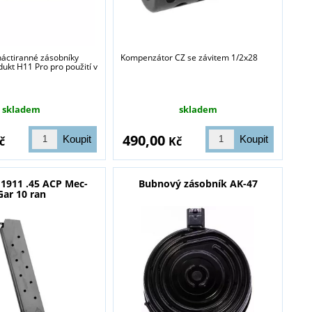
náctiranné zásobníky
Kompenzátor CZ se závitem 1/2x28
dukt H11 Pro pro použití v
skladem
skladem
490,00
č
Kč
 1911 .45 ACP Mec-
Bubnový zásobník AK-47
Gar 10 ran