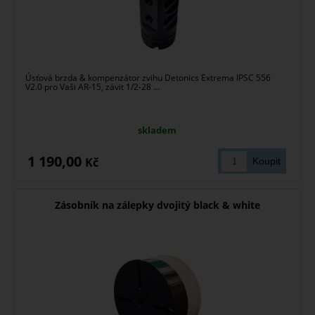
Úsťová brzda & kompenzátor zvihu Detonics Extrema IPSC 556
V2.0 pro Vaši AR-15, závit 1/2-28 ...
skladem
1 190,00
Kč
Zásobník na zálepky dvojitý black & white