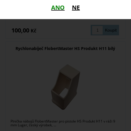
ANO
NE
skladem
100,00
Kč
Rychlonabíječ FlobertMaster HS Produkt H11 bílý
Plnička nábojů FlobertMaster pro pistole HS Produkt H11 v ráži 9
mm Luger, český výrobek, ...