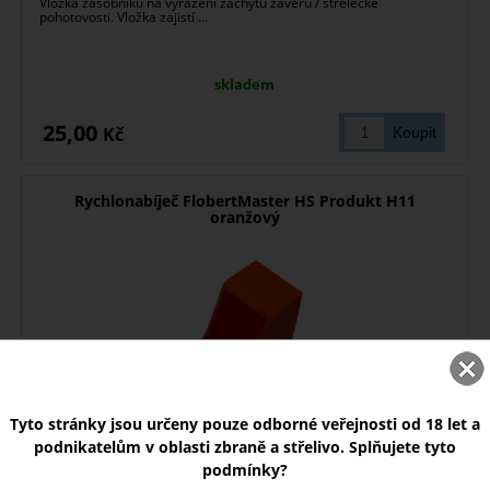
Vložka zásobníku na vyřazení záchytu závěru / střelecké
pohotovosti. Vložka zajistí ...
skladem
25,00
Kč
Rychlonabíječ FlobertMaster HS Produkt H11
oranžový
Tyto stránky jsou určeny pouze odborné veřejnosti od 18 let a
podnikatelům v oblasti zbraně a střelivo. Splňujete tyto
podmínky?
Plnička nábojů FlobertMaster pro pistole HS Produkt H11 v ráži 9
mm Luger, český výrobek, ...