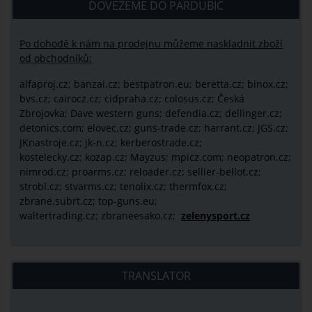
DOVEZEME DO PARDUBIC
Po dohodě k nám na prodejnu můžeme naskladnit zboží
od obchodníků:
alfaproj.cz;
banzai.cz;
bestpatron.eu;
beretta.cz;
binox.cz;
bvs.cz;
cairocz.cz; cidpraha.cz; colosus.cz; Česká
Zbrojovka; Dave western guns; defendia.cz; dellinger.cz;
detonics.com; elovec.cz; guns-trade.cz; harrant.cz; JGS.cz;
JKnastroje.cz; jk-n.cz; kerberostrade.cz;
kostelecky.cz;
kozap.cz; Mayzus;
mpicz.com; neopatron.cz;
nimrod.cz; proarms.cz; reloader.cz; sellier-bellot.cz;
strobl.cz;
stvarms.cz; tenolix.cz; thermfox.cz;
zbrane.subrt.cz;
top-guns.eu;
waltertrading.cz; zbraneesako.cz;
zelenysport.cz
TRANSLATOR