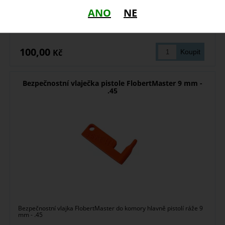
ANO
NE
skladem
100,00
Kč
Bezpečnostní vlaječka pistole FlobertMaster 9 mm -
.45
Bezpečnostní vlajka FlobertMaster do komory hlavně pistolí ráže 9
mm - .45