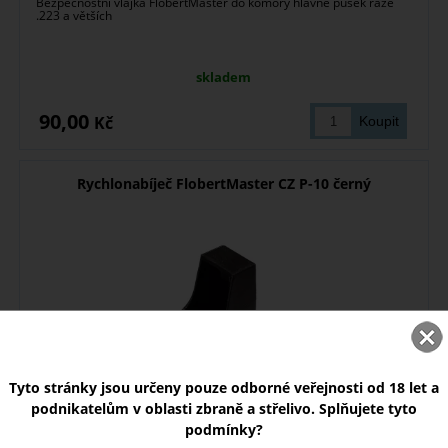
Bezpečnostní vlajka FlobertMaster do komory hlavně pušek ráže
.223 a větších
skladem
90,00
Kč
Rychlonabíječ FlobertMaster CZ P-10 černý
Tyto stránky jsou určeny pouze odborné veřejnosti od 18 let a
podnikatelům v oblasti zbraně a střelivo. Splňujete tyto
podmínky?
Plnička nábojů FlobertMaster pro CZ P-10, Beretta 92