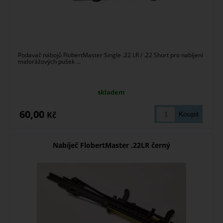
Podavač nábojů FlobertMaster Single .22 LR / .22 Short pro nabíjení
malorážových pušek ...
skladem
60,00
Kč
Nabíječ FlobertMaster .22LR černý