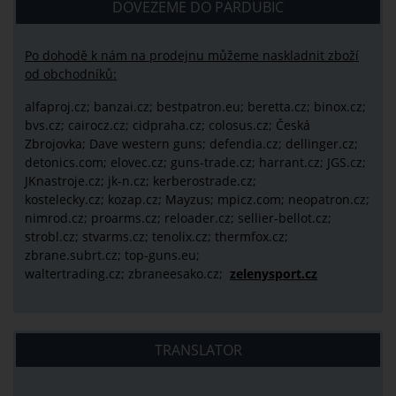
DOVEZEME DO PARDUBIC
Po dohodě k nám na prodejnu můžeme naskladnit zboží
od obchodníků:
alfaproj.cz;
banzai.cz;
bestpatron.eu;
beretta.cz;
binox.cz;
bvs.cz;
cairocz.cz; cidpraha.cz; colosus.cz; Česká
Zbrojovka; Dave western guns; defendia.cz; dellinger.cz;
detonics.com; elovec.cz; guns-trade.cz; harrant.cz; JGS.cz;
JKnastroje.cz; jk-n.cz; kerberostrade.cz;
kostelecky.cz;
kozap.cz; Mayzus;
mpicz.com; neopatron.cz;
nimrod.cz; proarms.cz; reloader.cz; sellier-bellot.cz;
strobl.cz;
stvarms.cz; tenolix.cz; thermfox.cz;
zbrane.subrt.cz;
top-guns.eu;
waltertrading.cz; zbraneesako.cz;
zelenysport.cz
TRANSLATOR