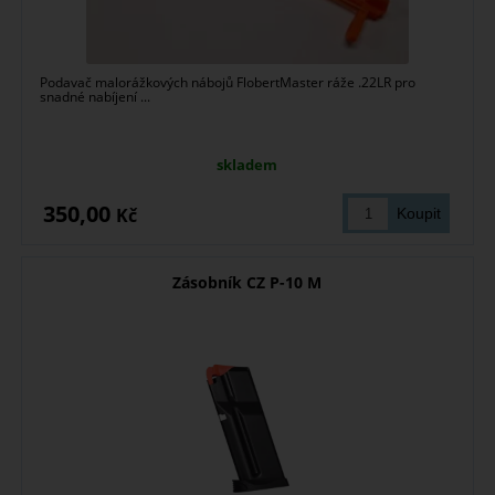
Podavač malorážkových nábojů FlobertMaster ráže .22LR pro
snadné nabíjení ...
skladem
350,00
Kč
Zásobník CZ P-10 M