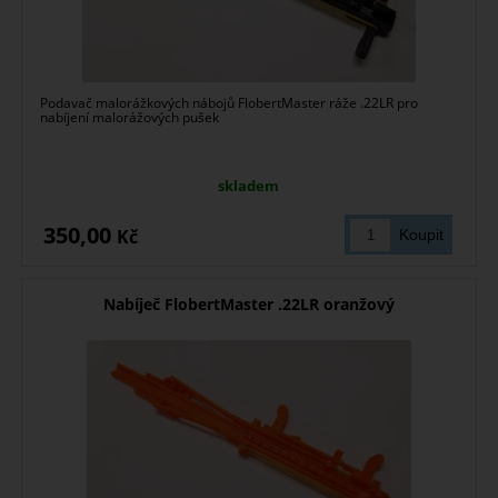
Podavač malorážkových nábojů FlobertMaster ráže .22LR pro
nabíjení malorážových pušek
skladem
350,00
Kč
Nabíječ FlobertMaster .22LR oranžový