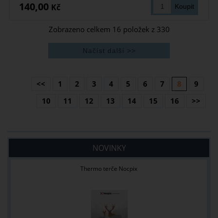
140,00
Kč
Zobrazeno celkem
16
položek z
330
<<
1
2
3
4
5
6
7
8
9
10
11
12
13
14
15
16
>>
NOVINKY
Thermo terče Nocpix