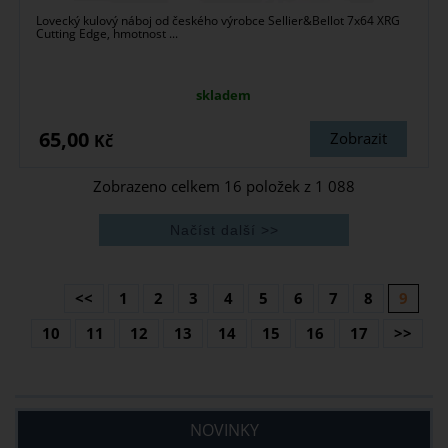
Lovecký kulový náboj od českého výrobce Sellier&Bellot 7x64 XRG
Cutting Edge, hmotnost ...
skladem
65,00
Zobrazit
Kč
Zobrazeno celkem
16
položek z
1 088
<<
1
2
3
4
5
6
7
8
9
10
11
12
13
14
15
16
17
>>
NOVINKY