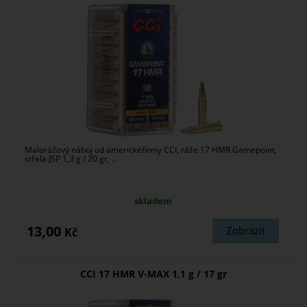
Malorážový náboj od americkéfirmy CCI, ráže 17 HMR Gamepoint,
střela JSP 1,3 g / 20 gr, ...
skladem
13,00
Zobrazit
Kč
CCI 17 HMR V-MAX 1,1 g / 17 gr