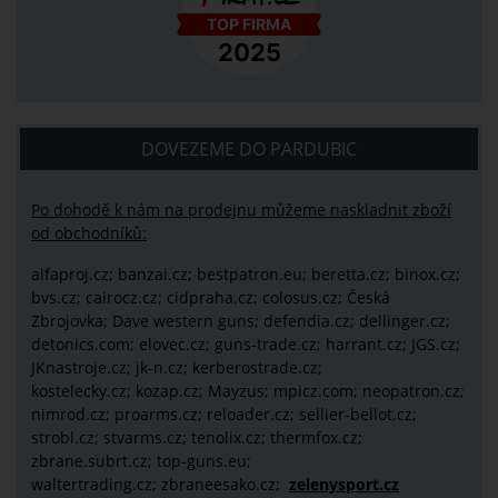
DOVEZEME DO PARDUBIC
Po dohodě k nám na prodejnu můžeme naskladnit zboží
od obchodníků:
alfaproj.cz;
banzai.cz;
bestpatron.eu;
beretta.cz;
binox.cz;
bvs.cz;
cairocz.cz; cidpraha.cz; colosus.cz; Česká
Zbrojovka; Dave western guns; defendia.cz; dellinger.cz;
detonics.com; elovec.cz; guns-trade.cz; harrant.cz; JGS.cz;
JKnastroje.cz; jk-n.cz; kerberostrade.cz;
kostelecky.cz;
kozap.cz; Mayzus;
mpicz.com; neopatron.cz;
nimrod.cz; proarms.cz; reloader.cz; sellier-bellot.cz;
strobl.cz;
stvarms.cz; tenolix.cz; thermfox.cz;
zbrane.subrt.cz;
top-guns.eu;
waltertrading.cz; zbraneesako.cz;
zelenysport.cz