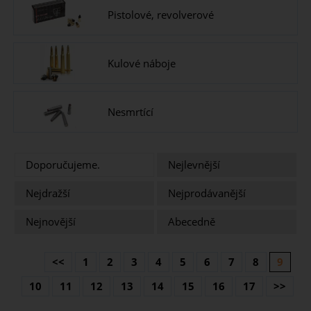
Pistolové, revolverové
Kulové náboje
Nesmrtící
Doporučujeme.
Nejlevnější
Nejdražší
Nejprodávanější
Nejnovější
Abecedně
<<
1
2
3
4
5
6
7
8
9
10
11
12
13
14
15
16
17
>>