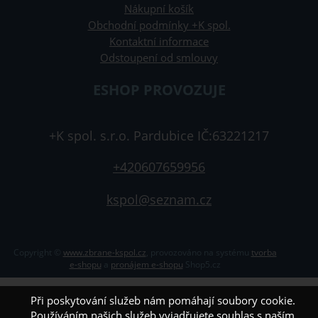
Nákupní košík
Obchodní podmínky +K spol.
Kontaktní informace
Odstoupení od smlouvy
ESHOP PROVOZUJE
+K spol. s.r.o. Pardubice IČ:63221217
+420607659956
kspol@seznam.cz
Copyright ©
www.zbrane-kspol.cz
,
provozováno na systému
tvorba
e-shopu
a
pronájem e-shopu
Shop5.cz
Při poskytování služeb nám pomáhají soubory cookie.
Používáním našich služeb vyjadřujete souhlas s naším