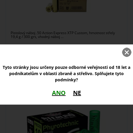
Pistolový náboj .50 Action Express XTP Custom, hmotnost střely
19,4 g / 300 grs, vhodný náboj ...
skladem
75,00
Tyto stránky jsou určeny pouze odborné veřejnosti od 18 let a
Zobrazit
Kč
podnikatelům v oblasti zbraně a střelivo. Splňujete tyto
podmínky?
Náboj Sterling 12/70 Pyrotechnic
ANO
NE