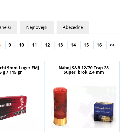
nější
Nejnovější
Abecedně
8
9
10
11
12
13
14
15
16
>>
cchi 9mm Luger FMJ
Náboj S&B 12/70 Trap 28
5 g / 115 gr
Super, brok 2,4 mm