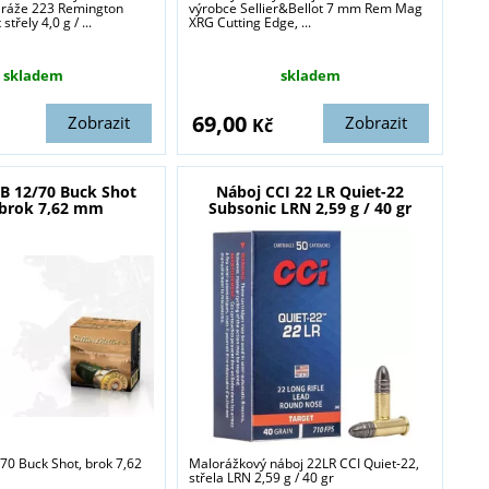
, ráže 223 Remington
výrobce Sellier&Bellot 7 mm Rem Mag
blasti zbraně a
třely 4,0 g / ...
XRG Cutting Edge, ...
skladem
skladem
69,00
Zobrazit
Zobrazit
Kč
B 12/70 Buck Shot
Náboj CCI 22 LR Quiet-22
 brok 7,62 mm
Subsonic LRN 2,59 g / 40 gr
70 Buck Shot, brok 7,62
Malorážkový náboj 22LR CCI Quiet-22,
střela LRN 2,59 g / 40 gr