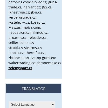
detonics.com; elovec.cz; guns-
trade.cz; harrant.cz; JGS.cz;
JKnastroje.cz; jk-n.cz;
kerberostrade.cz;
kostelecky.cz;
kozap.cz;
Mayzus;
mpicz.com;
neopatron.cz; nimrod.cz;
proarms.cz; reloader.cz;
sellier-bellot.cz;
strobl.cz;
stvarms.cz;
tenolix.cz; thermfox.cz;
zbrane.subrt.cz;
top-guns.eu;
waltertrading.cz; zbraneesako.cz;
zelenysport.cz
TRANSLATOR