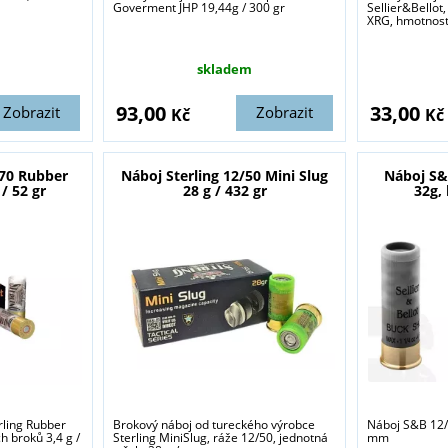
Goverment JHP 19,44g / 300 gr
Sellier&Bellot
sou určeny pouze odborné veřejnosti od 18 let a podnikatelům v o
XRG, hmotnost s
střelivo. Splňujete tyto podmínky?
skladem
ANO
NE
93,00
33,00
Zobrazit
Zobrazit
Kč
Kč
/70 Rubber
Náboj Sterling 12/50 Mini Slug
Náboj S&
/ 52 gr
28 g / 432 gr
32g,
rling Rubber
Brokový náboj od tureckého výrobce
Náboj S&B 12/
h broků 3,4 g /
Sterling MiniSlug, ráže 12/50, jednotná
mm