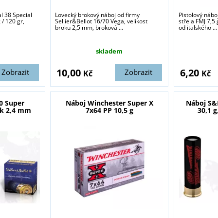
l 38 Special
Lovecký brokový náboj od firmy
Pistolový nábo
 / 120 gr,
Sellier&Bellot 16/70 Vega, velikost
střela FMJ 7,5 
broku 2,5 mm, broková ...
od italského ...
skladem
10,00
6,20
Zobrazit
Zobrazit
Kč
Kč
0 Super
Náboj Winchester Super X
Náboj S&
ok 2,4 mm
7x64 PP 10,5 g
30,1 