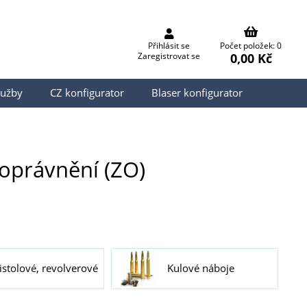
Přihlásit se
Počet položek: 0
0,00 Kč
Zaregistrovat se
lužby
CZ konfigurator
Blaser konfigurator
 oprávnění (ZO)
istolové, revolverové
Kulové náboje