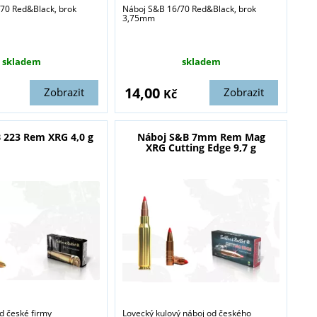
70 Red&Black, brok
Náboj S&B 16/70 Red&Black, brok
3,75mm
skladem
skladem
14,00
Zobrazit
Zobrazit
Kč
 223 Rem XRG 4,0 g
Náboj S&B 7mm Rem Mag
XRG Cutting Edge 9,7 g
d české firmy
Lovecký kulový náboj od českého