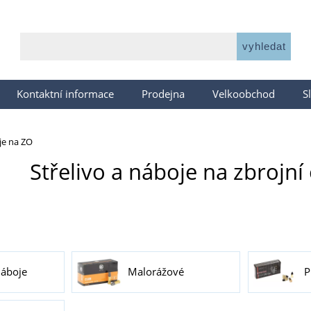
Kontaktní informace
Prodejna
Velkoobchod
S
je na ZO
Střelivo a náboje na zbrojní
náboje
Malorážové
P