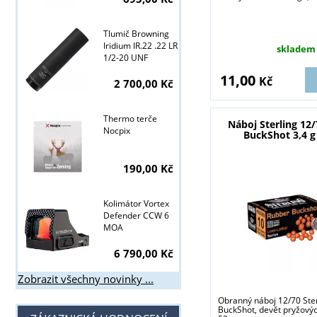
Tyto stránky j
Tlumič Browning
Iridium IR.22 .22 LR
skladem
1/2-20 UNF
11,00
Kč
2 700,00 Kč
Thermo terče
Náboj Sterling 12
Nocpix
BuckShot 3,4 g 
190,00 Kč
Kolimátor Vortex
Defender CCW 6
MOA
6 790,00 Kč
Zobrazit všechny novinky ...
Obranný náboj 12/70 Ste
BuckShot, devět pryžovýc