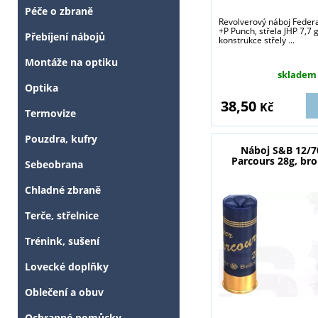
Péče o zbraně
Revolverový náboj Federa
+P Punch, střela JHP 7,7 g
Přebíjení nábojů
konstrukce střely ...
Montáže na optiku
skladem
Optika
38,50
Kč
Termovize
Pouzdra, kufry
Náboj S&B 12/7
Parcours 28g, br
Sebeobrana
Chladné zbraně
Terče, střelnice
Trénink, sušení
Lovecké doplňky
Oblečení a obuv
Ochranné pomůcky