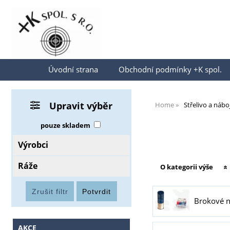
Přihlásit se
Úvodní strana
Obchodní podmínky +K spol.
Upravit výběr
Home
Střelivo a nábo
pouze skladem
Výrobci
Ráže
O kategorii výše
Brokové 
AKCE