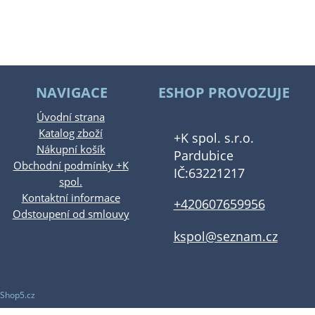
NAVIGACE
ESHOP PROVOZUJE
Úvodní strana
Katalog zboží
+K spol. s.r.o.
Nákupní košík
Pardubice
Obchodní podmínky +K
IČ:63221217
spol.
Kontaktní informace
+420607659956
Odstoupení od smlouvy
kspol@seznam.cz
Shop5.cz