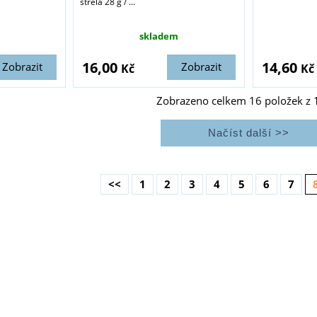
střela 28 g / ...
skladem
16,00
14,60
Zobrazit
Zobrazit
Kč
Kč
Zobrazeno celkem
16
položek z
<<
1
2
3
4
5
6
7