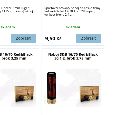
j Fiocchi 9 mm Luger,
Sportovní brokový náboj od české firmy
g / 115 gr, přesný náboj
Sellier&Bellot 12/70 Trap 28 Super,
velikost broku 2,4 ...
skladem
skladem
9,50
Zobrazit
Zobrazit
Kč
B 16/70 Red&Black
Náboj S&B 16/70 Red&Black
g, brok 3,25 mm
30,1 g, brok 3,75 mm