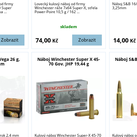
od firmy
Lovecký kulový náboj od firmy
Náboj S&B 16/
0 Super
Winchester ráže 7x64 Super-X, střela
3,25mm
 ...
Power-Point 10,5 g / 162 ...
skladem
74,00
14,00
Zobrazit
Zobrazit
Kč
Kč
ega 26 g,
Náboj Winchester Super X 45-
Náboj S&B
mm
70 Gov. JHP 19,44 g
brok 2,4 mm
Kulový náboj Winchester Super-X 45-70
Kulový náboj o