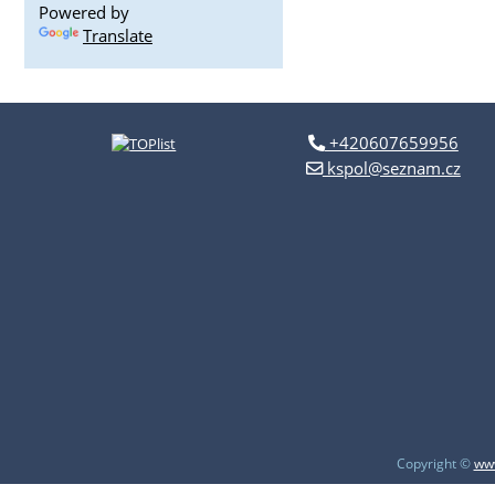
Powered by
Translate
+420607659956
kspol@seznam.cz
Copyright ©
www