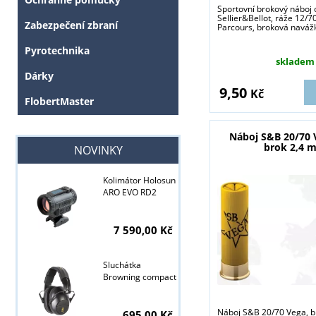
Sportovní brokový náboj 
Sellier&Bellot, ráže 12/7
Zabezpečení zbraní
Parcours, broková navážka
Pyrotechnika
skladem
Dárky
9,50
Kč
FlobertMaster
Náboj S&B 20/70 V
brok 2,4 
NOVINKY
Kolimátor Holosun
ARO EVO RD2
7 590,00 Kč
Sluchátka
Browning compact
Náboj S&B 20/70 Vega, 
695,00 Kč