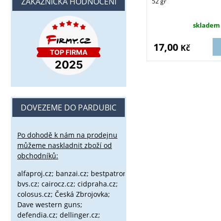
ZÁKAZNICKÁ HODNOCENÍ
52 gr
skladem
17,00
Kč
DOVEZEME DO PARDUBIC
Po dohodě k nám na prodejnu
můžeme naskladnit zboží od
obchodníků:
alfaproj.cz;
banzai.cz;
bestpatron.eu;
beretta.cz;
binox.cz;
bvs.cz;
cairocz.cz; cidpraha.cz;
colosus.cz; Česká Zbrojovka;
Dave western guns;
defendia.cz; dellinger.cz;