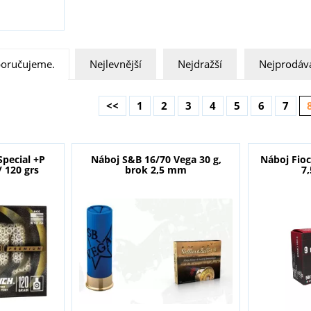
oručujeme.
Nejlevnější
Nejdražší
Nejprodáva
<<
1
2
3
4
5
6
7
Special +P
Náboj S&B 16/70 Vega 30 g,
Náboj Fio
/ 120 grs
brok 2,5 mm
7,