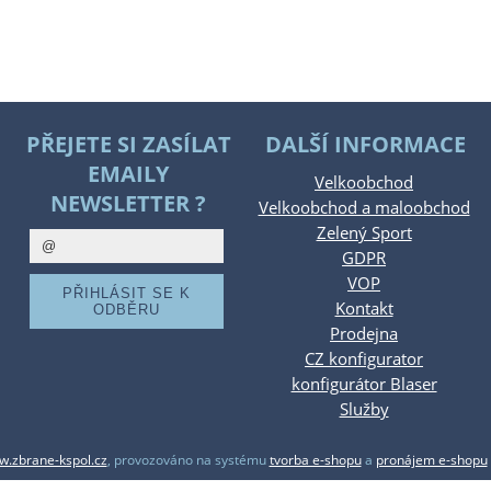
PŘEJETE SI ZASÍLAT
DALŠÍ INFORMACE
EMAILY
Velkoobchod
NEWSLETTER ?
Velkoobchod a maloobchod
Zelený Sport
GDPR
VOP
Kontakt
Prodejna
CZ konfigurator
konfigurátor Blaser
Služby
.zbrane-kspol.cz
,
provozováno na systému
tvorba e-shopu
a
pronájem e-shopu