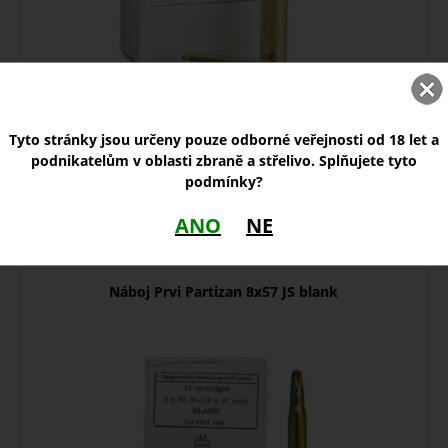
Slepý puškový náboj od firmy Prvi Partizan, ráže 30-06 Springfield
Blank
Tyto stránky jsou určeny pouze odborné veřejnosti od 18 let a
podnikatelům v oblasti zbraně a střelivo. Splňujete tyto
podmínky?
skladem
ANO
NE
22,00
Zobrazit
Kč
Náboj Prvi Partizan 8x57 JS blank