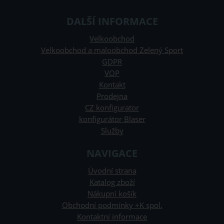
DALŠÍ INFORMACE
Velkoobchod
Velkoobchod a maloobchod Zelený Sport
GDPR
VOP
Kontakt
Prodejna
CZ konfigurator
konfigurátor Blaser
Služby
NAVIGACE
Úvodní strana
Katalog zboží
Nákupní košík
Obchodní podmínky +K spol.
Kontaktní informace