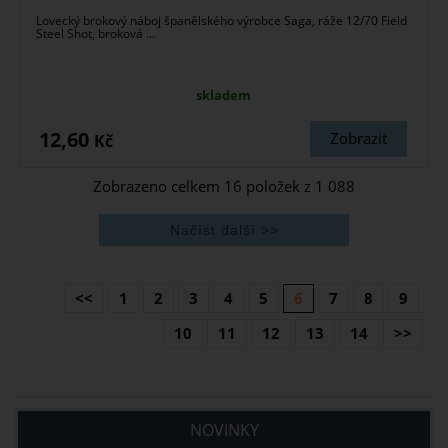
Lovecký brokový náboj španělského výrobce Saga, ráže 12/70 Field
Steel Shot, broková ...
skladem
12,60
Zobrazit
Kč
Zobrazeno celkem
16
položek z
1 088
<<
1
2
3
4
5
6
7
8
9
10
11
12
13
14
>>
NOVINKY