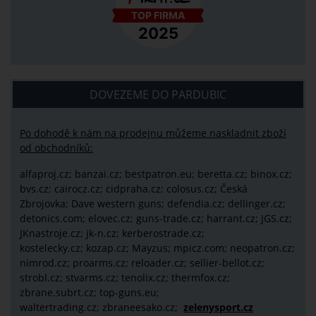
DOVEZEME DO PARDUBIC
Po dohodě k nám na prodejnu můžeme naskladnit zboží
od obchodníků:
alfaproj.cz;
banzai.cz;
bestpatron.eu;
beretta.cz;
binox.cz;
bvs.cz;
cairocz.cz; cidpraha.cz; colosus.cz; Česká
Zbrojovka; Dave western guns; defendia.cz; dellinger.cz;
detonics.com; elovec.cz; guns-trade.cz; harrant.cz; JGS.cz;
JKnastroje.cz; jk-n.cz; kerberostrade.cz;
kostelecky.cz;
kozap.cz; Mayzus;
mpicz.com; neopatron.cz;
nimrod.cz; proarms.cz; reloader.cz; sellier-bellot.cz;
strobl.cz;
stvarms.cz; tenolix.cz; thermfox.cz;
zbrane.subrt.cz;
top-guns.eu;
waltertrading.cz; zbraneesako.cz;
zelenysport.cz