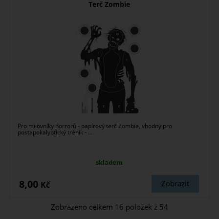
Terč Zombie
Pro milovníky horrorů - papírový terč Zombie, vhodný pro
postapokalyptický trénik - ...
skladem
8,00
Zobrazit
Kč
Zobrazeno celkem
16
položek z
54