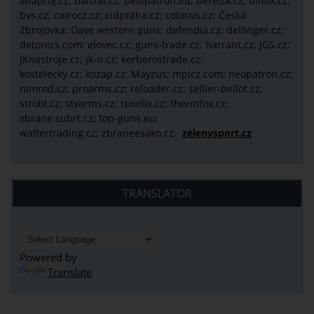
alfaproj.cz;
banzai.cz;
bestpatron.eu;
beretta.cz;
binox.cz;
bvs.cz;
cairocz.cz; cidpraha.cz; colosus.cz; Česká
Zbrojovka; Dave western guns; defendia.cz; dellinger.cz;
detonics.com; elovec.cz; guns-trade.cz; harrant.cz; JGS.cz;
JKnastroje.cz; jk-n.cz; kerberostrade.cz;
kostelecky.cz;
kozap.cz; Mayzus;
mpicz.com; neopatron.cz;
nimrod.cz; proarms.cz; reloader.cz; sellier-bellot.cz;
strobl.cz;
stvarms.cz; tenolix.cz; thermfox.cz;
zbrane.subrt.cz;
top-guns.eu;
waltertrading.cz; zbraneesako.cz;
zelenysport.cz
TRANSLATOR
Powered by
Translate