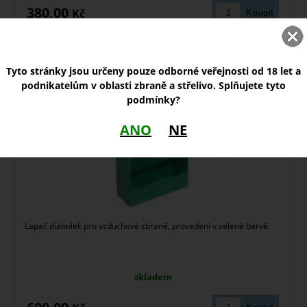
380,00
Kč
Lapač diabolo zelený
Tyto stránky jsou určeny pouze odborné veřejnosti od 18 let a
podnikatelům v oblasti zbraně a střelivo. Splňujete tyto
podmínky?
ANO
NE
Lapač diabolek pro vzduchové zbraně, provedení v zelené barvě
skladem