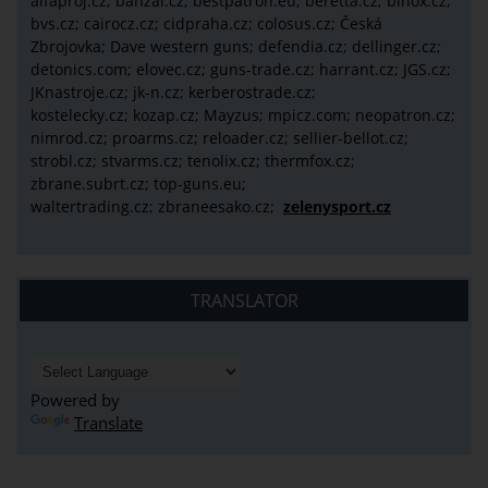
alfaproj.cz;
banzai.cz;
bestpatron.eu;
beretta.cz;
binox.cz;
bvs.cz;
cairocz.cz; cidpraha.cz; colosus.cz; Česká
Zbrojovka; Dave western guns; defendia.cz; dellinger.cz;
detonics.com; elovec.cz; guns-trade.cz; harrant.cz; JGS.cz;
JKnastroje.cz; jk-n.cz; kerberostrade.cz;
kostelecky.cz;
kozap.cz; Mayzus;
mpicz.com; neopatron.cz;
nimrod.cz; proarms.cz; reloader.cz; sellier-bellot.cz;
strobl.cz;
stvarms.cz; tenolix.cz; thermfox.cz;
zbrane.subrt.cz;
top-guns.eu;
waltertrading.cz; zbraneesako.cz;
zelenysport.cz
TRANSLATOR
Powered by
Translate