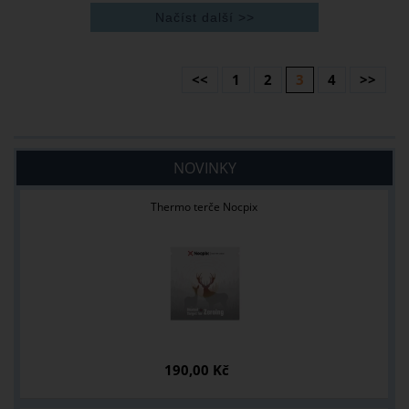
<<
1
2
3
4
>>
NOVINKY
Thermo terče Nocpix
190,00 Kč