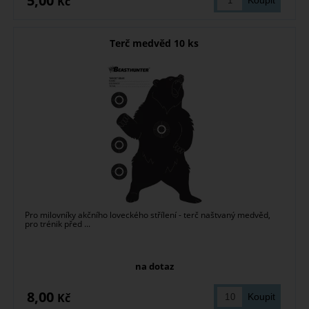
5,00
Kč
Terč medvěd 10 ks
Pro milovníky akčního loveckého střílení - terč naštvaný medvěd,
pro trénik před ...
na dotaz
8,00
Kč