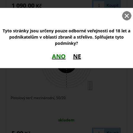
1 090,00
Kč
Pistolový terč mezinárodní
Tyto stránky jsou určeny pouze odborné veřejnosti od 18 let a
podnikatelům v oblasti zbraně a střelivo. Splňujete tyto
podmínky?
ANO
NE
Pistolový terč mezinárodní, 50/20
skladem