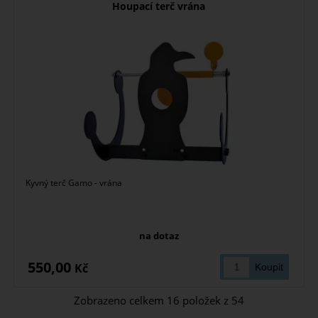
Houpací terč vrána
Kyvný terč Gamo - vrána
na dotaz
550,00
Kč
Zobrazeno celkem
16
položek z
54