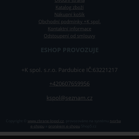
Úvodní strana
Katalog zboží
Nákupní košík
Obchodní podmínky +K spol.
Kontaktní informace
Odstoupení od smlouvy
ESHOP PROVOZUJE
+K spol. s.r.o. Pardubice IČ:63221217
+420607659956
kspol@seznam.cz
Copyright ©
www.zbrane-kspol.cz
,
provozováno na systému
tvorba
e-shopu
a
pronájem e-shopu
Shop5.cz