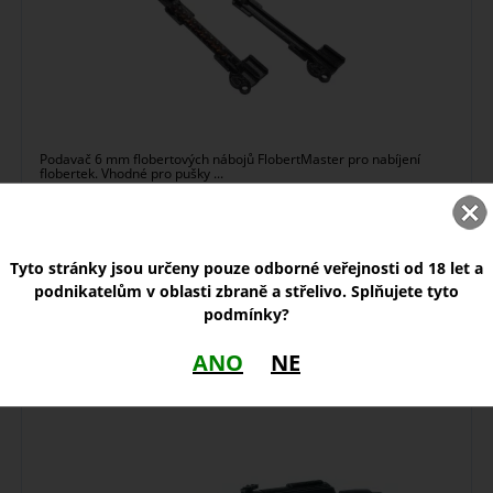
Podavač 6 mm flobertových nábojů FlobertMaster pro nabíjení
flobertek. Vhodné pro pušky ...
skladem
Tyto stránky jsou určeny pouze odborné veřejnosti od 18 let a
80,00
Kč
podnikatelům v oblasti zbraně a střelivo. Splňujete tyto
podmínky?
ANO
NE
Vzduchovka Gamo CFX 5,5 mm