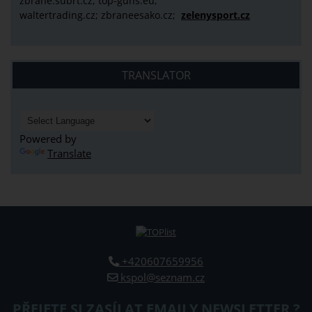
zbrane.subrt.cz;
top-guns.eu;
waltertrading.cz; zbraneesako.cz;
zelenysport.cz
TRANSLATOR
Powered by
Translate
+420607659956
kspol@seznam.cz
PŘEJETE SI ZASÍLAT EMAILY NEWSLETTER ?