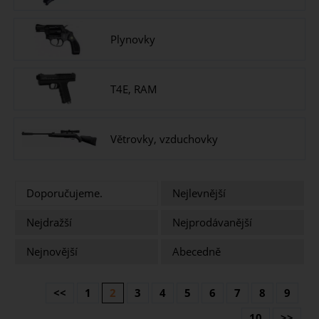
Plynovky
T4E, RAM
Větrovky, vzduchovky
Doporučujeme.
Nejlevnější
Nejdražší
Nejprodávanější
Nejnovější
Abecedně
<<
1
2
3
4
5
6
7
8
9
10
>>