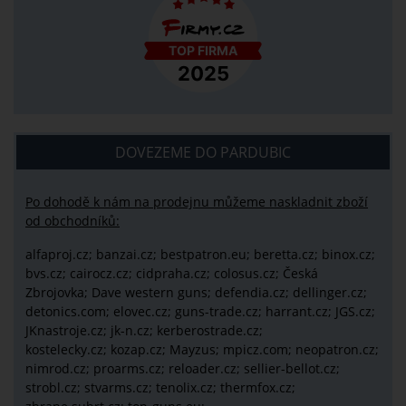
DOVEZEME DO PARDUBIC
Po dohodě k nám na prodejnu můžeme naskladnit zboží
od obchodníků:
alfaproj.cz;
banzai.cz;
bestpatron.eu;
beretta.cz;
binox.cz;
bvs.cz;
cairocz.cz; cidpraha.cz; colosus.cz; Česká
Zbrojovka; Dave western guns; defendia.cz; dellinger.cz;
detonics.com; elovec.cz; guns-trade.cz; harrant.cz; JGS.cz;
JKnastroje.cz; jk-n.cz; kerberostrade.cz;
kostelecky.cz;
kozap.cz; Mayzus;
mpicz.com; neopatron.cz;
nimrod.cz; proarms.cz; reloader.cz; sellier-bellot.cz;
strobl.cz;
stvarms.cz; tenolix.cz; thermfox.cz;