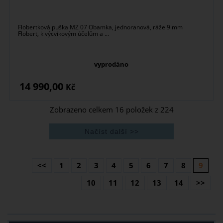
Flobertková puška MZ 07 Obamka, jednoranová, ráže 9 mm
Flobert, k výcvikovým účelům a ...
vyprodáno
14 990,00
Kč
Zobrazeno celkem
16
položek z
224
<<
1
2
3
4
5
6
7
8
9
10
11
12
13
14
>>