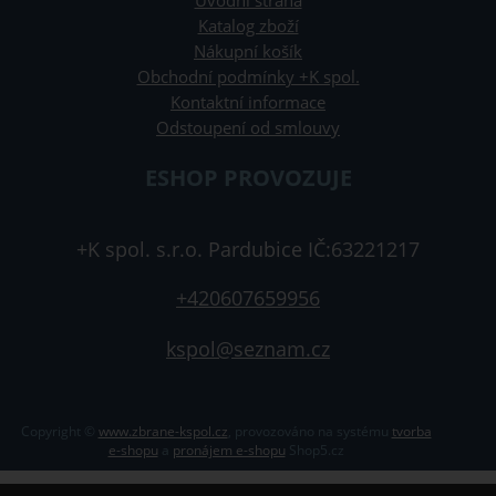
Úvodní strana
Katalog zboží
Nákupní košík
Obchodní podmínky +K spol.
Kontaktní informace
Odstoupení od smlouvy
ESHOP PROVOZUJE
+K spol. s.r.o. Pardubice IČ:63221217
+420607659956
kspol@seznam.cz
Copyright ©
www.zbrane-kspol.cz
,
provozováno na systému
tvorba
e-shopu
a
pronájem e-shopu
Shop5.cz