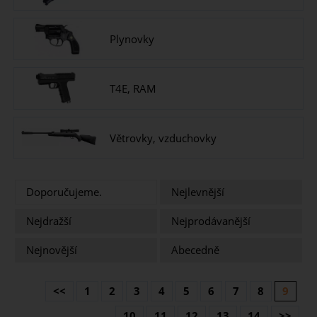
Plynovky
T4E, RAM
Větrovky, vzduchovky
Doporučujeme.
Nejlevnější
Nejdražší
Nejprodávanější
Nejnovější
Abecedně
<<
1
2
3
4
5
6
7
8
9
10
11
12
13
14
>>