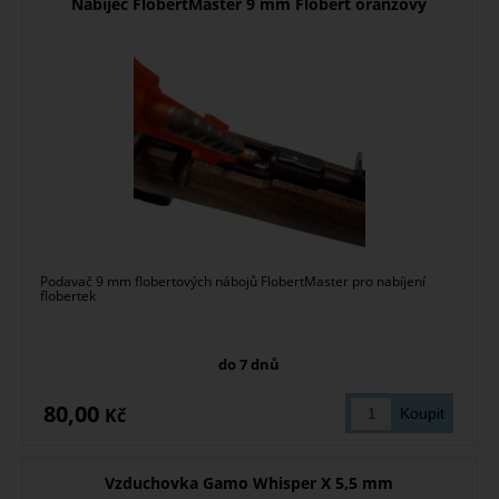
Nabíječ FlobertMaster 9 mm Flobert oranžový
Podavač 9 mm flobertových nábojů FlobertMaster pro nabíjení
flobertek
do 7 dnů
80,00
Kč
Vzduchovka Gamo Whisper X 5,5 mm