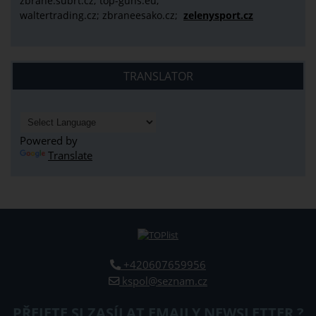
zbrane.subrt.cz;
top-guns.eu;
waltertrading.cz; zbraneesako.cz;
zelenysport.cz
TRANSLATOR
Powered by
Translate
+420607659956
kspol@seznam.cz
PŘEJETE SI ZASÍLAT EMAILY NEWSLETTER ?