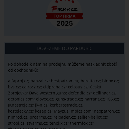
DOVEZEME DO PARDUBIC
Po dohodě k nám na prodejnu můžeme naskladnit zboží
od obchodníků:
alfaproj.cz;
banzai.cz;
bestpatron.eu;
beretta.cz;
binox.cz;
bvs.cz;
cairocz.cz; cidpraha.cz; colosus.cz; Česká
Zbrojovka; Dave western guns; defendia.cz; dellinger.cz;
detonics.com; elovec.cz; guns-trade.cz; harrant.cz; JGS.cz;
JKnastroje.cz; jk-n.cz; kerberostrade.cz;
kostelecky.cz;
kozap.cz; Mayzus;
mpicz.com; neopatron.cz;
nimrod.cz; proarms.cz; reloader.cz; sellier-bellot.cz;
strobl.cz;
stvarms.cz; tenolix.cz; thermfox.cz;