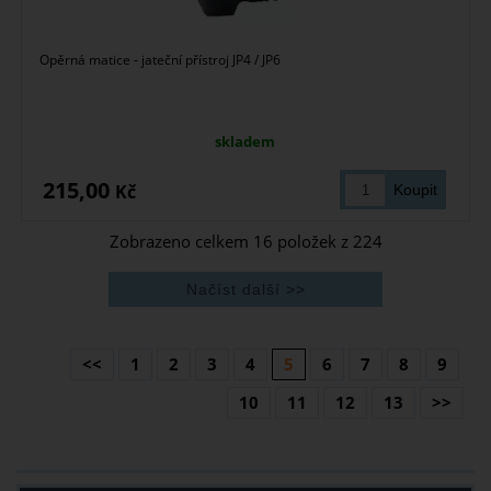
Opěrná matice - jateční přístroj JP4 / JP6
skladem
215,00
Kč
Zobrazeno celkem
16
položek z
224
<<
1
2
3
4
5
6
7
8
9
10
11
12
13
>>