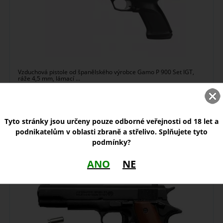
Vzduchová pistole od španělského výrobce Gamo P 900 Set IGT,
ráže 4,5 mm, lámací ...
skladem
Tyto stránky jsou určeny pouze odborné veřejnosti od 18 let a
2 950,00
Kč
podnikatelům v oblasti zbraně a střelivo. Splňujete tyto
podmínky?
ANO
NE
Plynová pistole Bruni 96 Colt 1911 Automatic