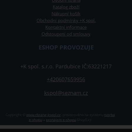
Úvodní strana
Katalog zboží
Nákupní košík
Obchodní podmínky +K spol.
Kontaktní informace
Odstoupení od smlouvy
ESHOP PROVOZUJE
+K spol. s.r.o. Pardubice IČ:63221217
+420607659956
kspol@seznam.cz
Copyright ©
www.zbrane-kspol.cz
,
provozováno na systému
tvorba
e-shopu
a
pronájem e-shopu
Shop5.cz