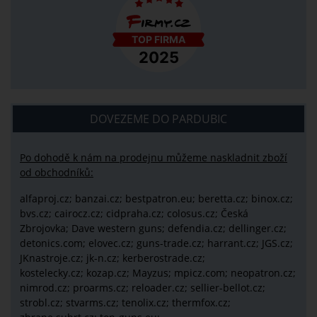
DOVEZEME DO PARDUBIC
Po dohodě k nám na prodejnu můžeme naskladnit zboží
od obchodníků:
alfaproj.cz;
banzai.cz;
bestpatron.eu;
beretta.cz;
binox.cz;
bvs.cz;
cairocz.cz; cidpraha.cz; colosus.cz; Česká
Zbrojovka; Dave western guns; defendia.cz; dellinger.cz;
detonics.com; elovec.cz; guns-trade.cz; harrant.cz; JGS.cz;
JKnastroje.cz; jk-n.cz; kerberostrade.cz;
kostelecky.cz;
kozap.cz; Mayzus;
mpicz.com; neopatron.cz;
nimrod.cz; proarms.cz; reloader.cz; sellier-bellot.cz;
strobl.cz;
stvarms.cz; tenolix.cz; thermfox.cz;