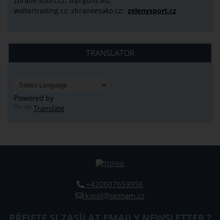
zbrane.subrt.cz;
top-guns.eu;
waltertrading.cz; zbraneesako.cz;
zelenysport.cz
TRANSLATOR
Powered by
Translate
+420607659956
kspol@seznam.cz
PŘEJETE SI ZASÍLAT EMAILY NEWSLETTER ?