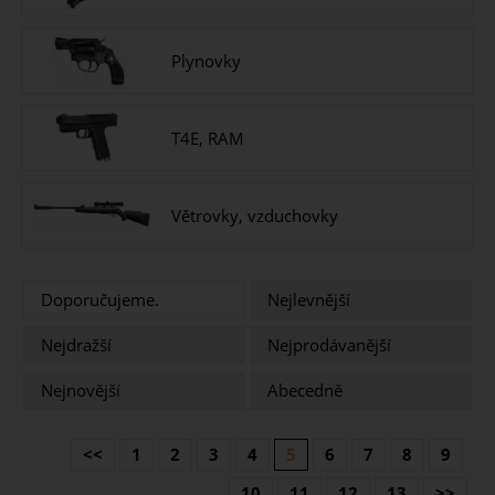
Plynovky
T4E, RAM
Větrovky, vzduchovky
Doporučujeme.
Nejlevnější
Nejdražší
Nejprodávanější
Nejnovější
Abecedně
<<
1
2
3
4
5
6
7
8
9
10
11
12
13
>>