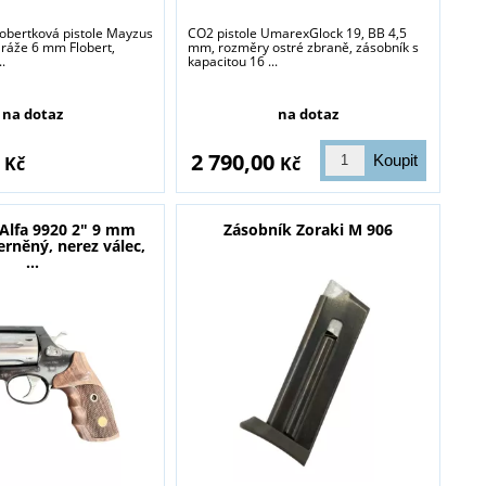
lobertková pistole Mayzus
CO2 pistole UmarexGlock 19, BB 4,5
 ráže 6 mm Flobert,
mm, rozměry ostré zbraně, zásobník s
..
kapacitou 16 ...
na dotaz
na dotaz
0
2 790,00
Kč
Kč
 Alfa 9920 2" 9 mm
Zásobník Zoraki M 906
černěný, nerez válec,
...