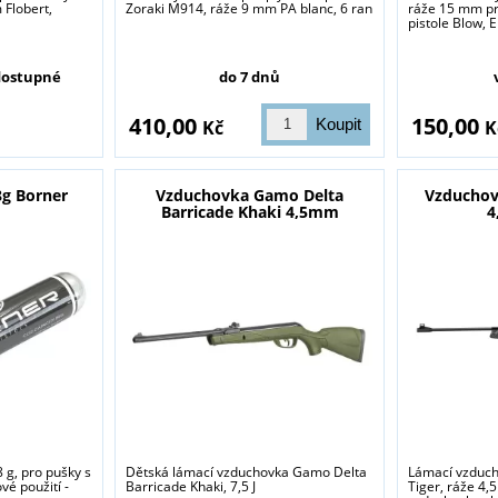
Flobert,
Zoraki M914, ráže 9 mm PA blanc, 6 ran
ráže 15 mm pr
pistole Blow, Ek
sou určeny pouze odborné veřejnosti od 18 let a podnikatelům v o
střelivo. Splňujete tyto podmínky?
ostupné
do 7 dnů
ANO
NE
410,00
150,00
Kč
K
g Borner
Vzduchovka Gamo Delta
Vzduchov
Barricade Khaki 4,5mm
4
g, pro pušky s
Dětská lámací vzduchovka Gamo Delta
Lámací vzduc
é použití -
Barricade Khaki, 7,5 J
Tiger, ráže 4,