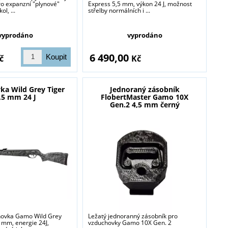
o expanzní "plynové"
Express 5,5 mm, výkon 24 J, možnost
ol, ...
střelby normálních i ...
blasti zbraně a
vyprodáno
vyprodáno
6 490,00
č
Kč
ka Wild Grey Tiger
Jednoraný zásobník
,5 mm 24 J
FlobertMaster Gamo 10X
Gen.2 4,5 mm černý
hovka Gamo Wild Grey
Ležatý jednoranný zásobník pro
5 mm, energie 24J,
vzduchovky Gamo 10X Gen. 2