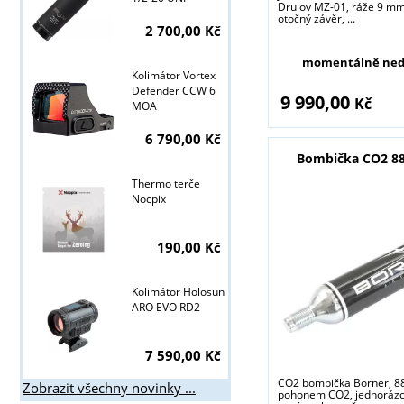
Drulov MZ-01, ráže 9 mm 
otočný závěr, ...
Tyto stránky j
2 700,00 Kč
momentálně ned
Kolimátor Vortex
Defender CCW 6
9 990,00
Kč
MOA
6 790,00 Kč
Bombička CO2 88
Thermo terče
Nocpix
190,00 Kč
Kolimátor Holosun
ARO EVO RD2
7 590,00 Kč
CO2 bombička Borner, 88 
Zobrazit všechny novinky ...
pohonem CO2, jednorázov