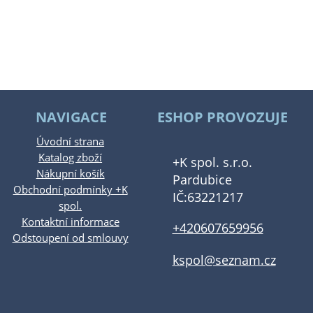
NAVIGACE
ESHOP PROVOZUJE
Úvodní strana
Katalog zboží
+K spol. s.r.o.
Nákupní košík
Pardubice
Obchodní podmínky +K
IČ:63221217
spol.
Kontaktní informace
+420607659956
Odstoupení od smlouvy
kspol@seznam.cz