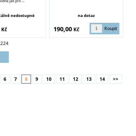
dná jak pro ...
álně nedostupné
na dotaz
0
190,00
Kč
Kč
z
224
6
7
8
9
10
11
12
13
14
>>