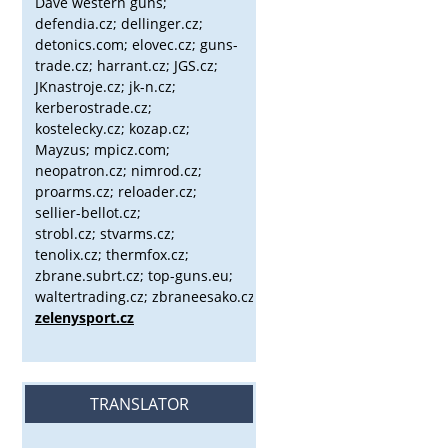
Dave western guns;
defendia.cz; dellinger.cz;
detonics.com; elovec.cz; guns-
trade.cz; harrant.cz; JGS.cz;
JKnastroje.cz; jk-n.cz;
kerberostrade.cz;
kostelecky.cz;
kozap.cz;
Mayzus;
mpicz.com;
neopatron.cz; nimrod.cz;
proarms.cz; reloader.cz;
sellier-bellot.cz;
strobl.cz;
stvarms.cz;
tenolix.cz; thermfox.cz;
zbrane.subrt.cz;
top-guns.eu;
waltertrading.cz; zbraneesako.cz;
zelenysport.cz
TRANSLATOR