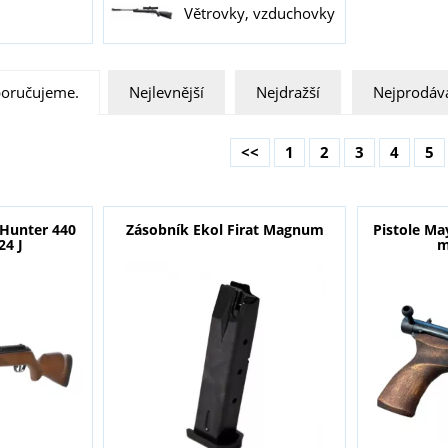
Větrovky, vzduchovky
oručujeme.
Nejlevnější
Nejdražší
Nejprodáva
<<
1
2
3
4
5
Hunter 440
Zásobník Ekol Firat Magnum
Pistole Ma
24 J
m