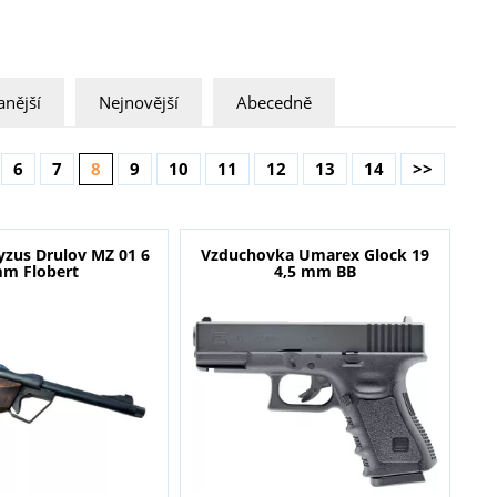
nější
Nejnovější
Abecedně
6
7
8
9
10
11
12
13
14
>>
yzus Drulov MZ 01 6
Vzduchovka Umarex Glock 19
m Flobert
4,5 mm BB