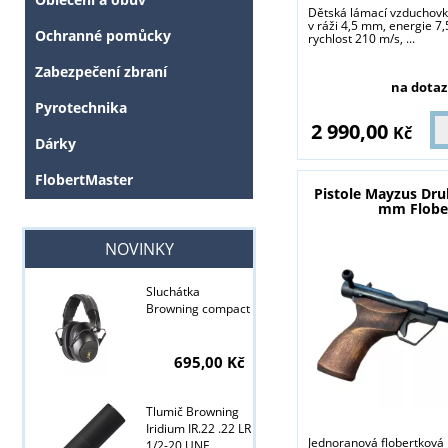
Dětská lámací vzduchov
v ráži 4,5 mm, energie 7,5
Ochranné pomůcky
rychlost 210 m/s, ...
Zabezpečení zbraní
na dotaz
Pyrotechnika
2 990,00
Kč
Dárky
FlobertMaster
Pistole Mayzus Dru
mm Flobe
NOVINKY
Sluchátka
Browning compact
695,00 Kč
Tlumič Browning
Iridium IR.22 .22 LR
Jednoranová flobertková 
1/2-20 UNF