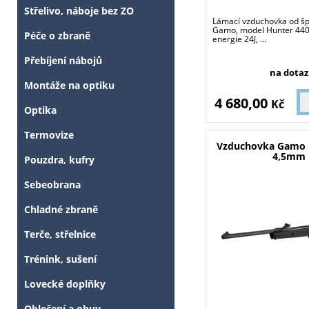
Střelivo, náboje bez ZO
Lámací vzduchovka od šp
Gamo, model Hunter 440
Péče o zbraně
energie 24J, ...
Přebíjení nábojů
na dotaz
Montáže na optiku
4 680,00
Kč
Optika
Termovize
Vzduchovka Gamo D
4,5mm
Pouzdra, kufry
Sebeobrana
Chladné zbraně
Terče, střelnice
Trénink, sušení
Lovecké doplňky
Oblečení a obuv