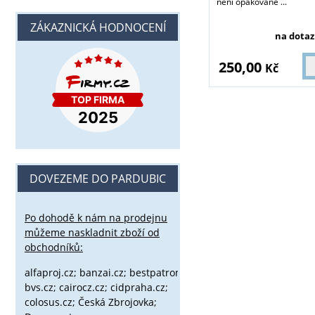
není opakovaně ...
ZÁKAZNICKÁ HODNOCENÍ
na dotaz
250,00
Kč
DOVEZEME DO PARDUBIC
Po dohodě k nám na prodejnu
můžeme naskladnit zboží od
obchodníků:
alfaproj.cz;
banzai.cz;
bestpatron.eu;
beretta.cz;
binox.cz;
bvs.cz;
cairocz.cz; cidpraha.cz;
colosus.cz; Česká Zbrojovka;