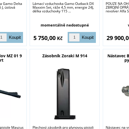
ka Gamo Delta
Lámací vzduchovka Gamo Outback DX
POUZE NA OHL
 J, úsťová
Maxxim Set, ráže 4,5 mm, energie 24J,
ZBROJNÍ OPRÁV
délka vzduchovky 115 ...
revolver Alfa S
momentálně nedostupné
5 750,00
29 900,
Kč
lov MZ 01 9
Zásobník Zoraki M 914
Nástavec B
rt
py
pistole Mayzus
Plechový zásobník pro plynovou pistoli
Nástavec na vy