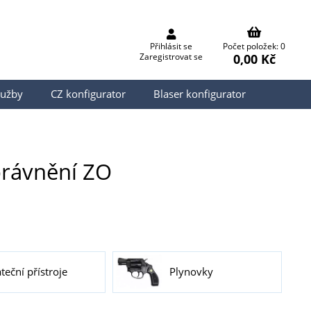
Přihlásit se
Počet položek: 0
0,00 Kč
Zaregistrovat se
lužby
CZ konfigurator
Blaser konfigurator
právnění ZO
ateční přístroje
Plynovky