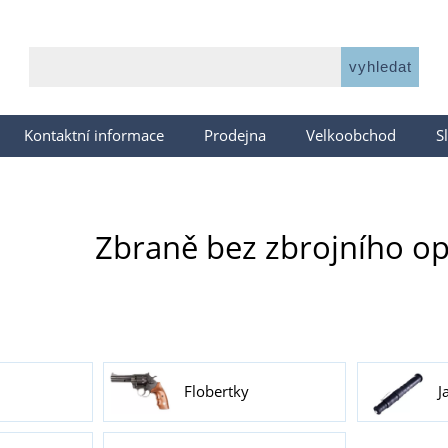
Kontaktní informace
Prodejna
Velkoobchod
S
Zbraně bez zbrojního o
Flobertky
J