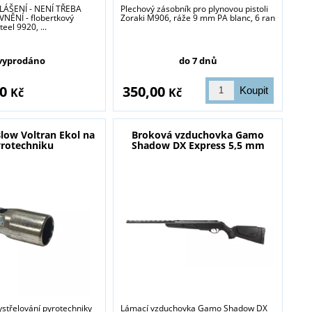
ÁŠENÍ - NENÍ TŘEBA
Plechový zásobník pro plynovou pistoli
NĚNÍ - flobertkový
Zoraki M906, ráže 9 mm PA blanc, 6 ran
teel 9920, ...
vyprodáno
do 7 dnů
00
350,00
Kč
Kč
low Voltran Ekol na
Broková vzduchovka Gamo
rotechniku
Shadow DX Express 5,5 mm
střelování pyrotechniky
Lámací vzduchovka Gamo Shadow DX