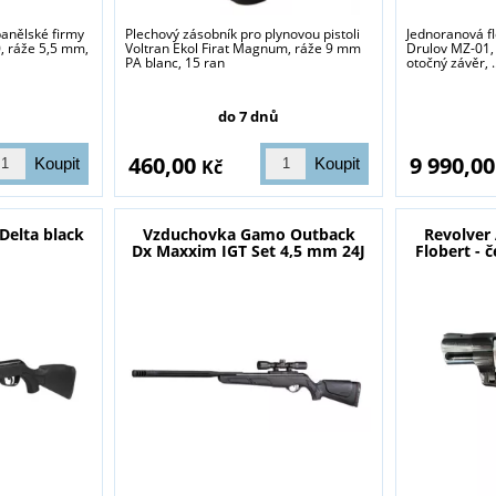
anělské firmy
Plechový zásobník pro plynovou pistoli
Jednoranová f
, ráže 5,5 mm,
Voltran Ekol Firat Magnum, ráže 9 mm
Drulov MZ-01,
PA blanc, 15 ran
otočný závěr, .
do 7 dnů
460,00
9 990,0
Kč
elta black
Vzduchovka Gamo Outback
Revolver
Dx Maxxim IGT Set 4,5 mm 24J
Flobert - 