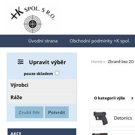
Přihlásit se
Úvodní strana
Obchodní podmínky +K spol.
Upravit výběr
Home
Zbraně bez ZO
pouze skladem
Výrobci
Ráže
O kategorii výše
Detonics
AKCE