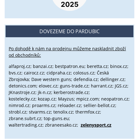
DOVEZEME DO PARDUBIC
Po dohodě k nám na prodejnu můžeme naskladnit zboží
od obchodníků:
alfaproj.cz;
banzai.cz;
bestpatron.eu;
beretta.cz;
binox.cz;
bvs.cz;
cairocz.cz; cidpraha.cz; colosus.cz; Česká
Zbrojovka; Dave western guns; defendia.cz; dellinger.cz;
detonics.com; elovec.cz; guns-trade.cz; harrant.cz; JGS.cz;
JKnastroje.cz; jk-n.cz; kerberostrade.cz;
kostelecky.cz;
kozap.cz; Mayzus;
mpicz.com; neopatron.cz;
nimrod.cz; proarms.cz; reloader.cz; sellier-bellot.cz;
strobl.cz;
stvarms.cz; tenolix.cz; thermfox.cz;
zbrane.subrt.cz;
top-guns.eu;
waltertrading.cz; zbraneesako.cz;
zelenysport.cz