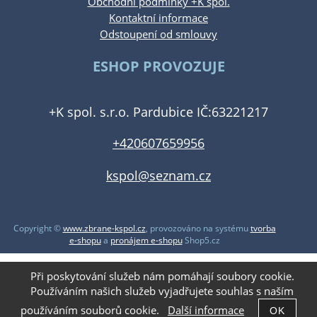
Obchodní podmínky +K spol.
Kontaktní informace
Odstoupení od smlouvy
ESHOP PROVOZUJE
+K spol. s.r.o. Pardubice IČ:63221217
+420607659956
kspol@seznam.cz
Copyright ©
www.zbrane-kspol.cz
,
provozováno na systému
tvorba
e-shopu
a
pronájem e-shopu
Shop5.cz
Při poskytování služeb nám pomáhají soubory cookie.
Používáním našich služeb vyjadřujete souhlas s naším
používáním souborů cookie.
Další informace