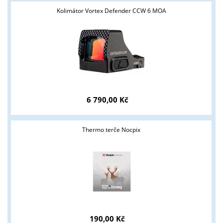
Kolimátor Vortex Defender CCW 6 MOA
6 790,00 Kč
Thermo terče Nocpix
Tyto stránky jsou určeny pouze odborné veřejnosti od 18 let a
190,00 Kč