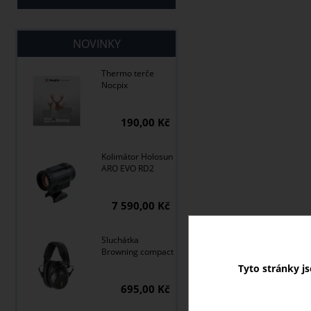
NOVINKY
Thermo terče
Nocpix
190,00 Kč
Kolimátor Holosun
ARO EVO RD2
7 590,00 Kč
Sluchátka
Browning compact
Tyto stránky j
695,00 Kč