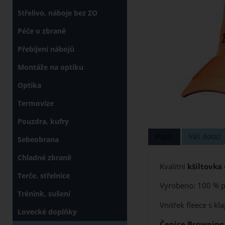
Střelivo, náboje bez ZO
Péče o zbraně
Přebíjení nábojů
Montáže na optiku
Optika
Termovize
Pouzdra, kufry
Popis
Váš dotaz
Sebeobrana
Chladné zbraně
Kvalitní
kšiltovka
Terče, střelnice
Vyrobeno: 100 % p
Trénink, sušení
Vnitřek fleece s k
Lovecké doplňky
Čepice Brownin