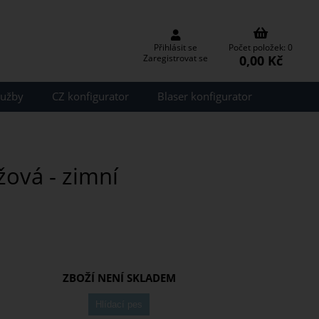
Přihlásit se
Počet položek: 0
0,00 Kč
Zaregistrovat se
lužby
CZ konfigurator
Blaser konfigurator
žová - zimní
ZBOŽÍ NENÍ SKLADEM