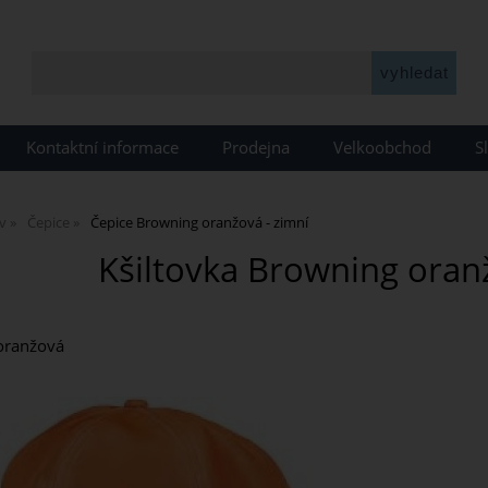
Kontaktní informace
Prodejna
Velkoobchod
S
v
Čepice
Čepice Browning oranžová - zimní
Kšiltovka Browning oran
 oranžová