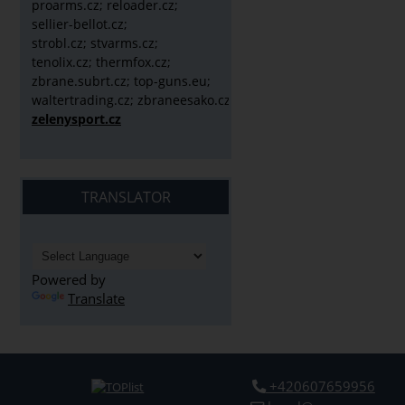
proarms.cz; reloader.cz;
sellier-bellot.cz;
strobl.cz;
stvarms.cz;
tenolix.cz; thermfox.cz;
zbrane.subrt.cz;
top-guns.eu;
waltertrading.cz; zbraneesako.cz;
zelenysport.cz
TRANSLATOR
Powered by
Translate
+420607659956