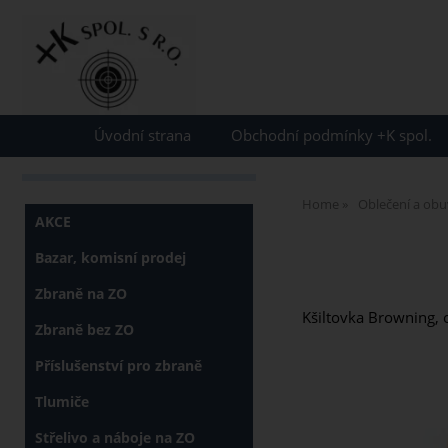
Přihlásit se
Úvodní strana
Obchodní podmínky +K spol.
Home
Oblečení a obu
AKCE
Bazar, komisní prodej
Zbraně na ZO
Kšiltovka Browning,
Zbraně bez ZO
Příslušenství pro zbraně
Tlumiče
Střelivo a náboje na ZO