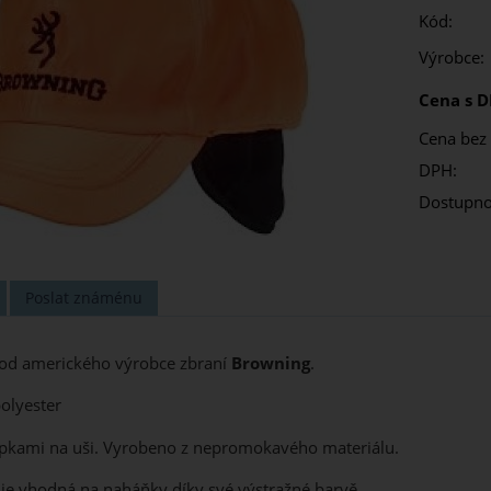
Kód:
Výrobce:
Cena s D
Cena bez
DPH:
Dostupno
Poslat známénu
od amerického výrobce zbraní
Browning
.
olyester
lapkami na uši. Vyrobeno z nepromokavého materiálu.
g
je vhodná na naháňky díky své výstražné barvě