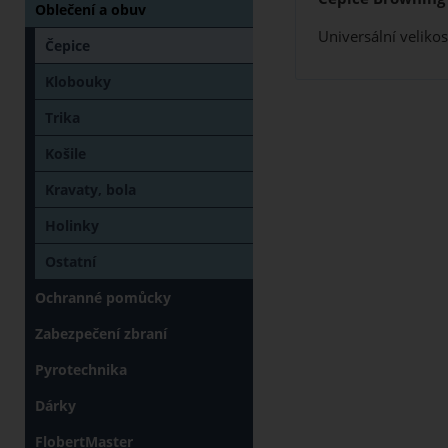
Oblečení a obuv
Universální veliko
Čepice
Klobouky
Trika
Košile
Kravaty, bola
Holinky
Ostatní
Ochranné pomůcky
Zabezpečení zbraní
Pyrotechnika
Dárky
FlobertMaster