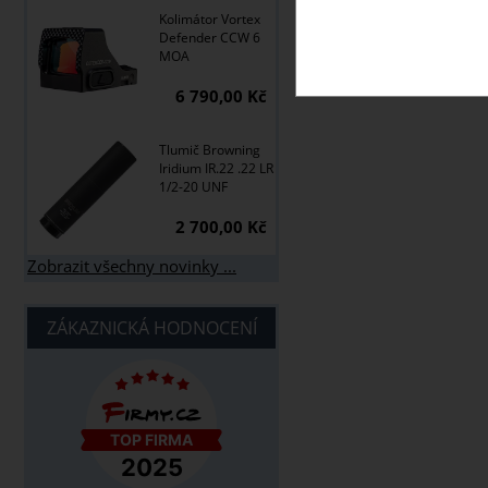
Kolimátor Vortex
Defender CCW 6
MOA
6 790,00 Kč
Tlumič Browning
Iridium IR.22 .22 LR
1/2-20 UNF
2 700,00 Kč
Zobrazit všechny novinky ...
ZÁKAZNICKÁ HODNOCENÍ