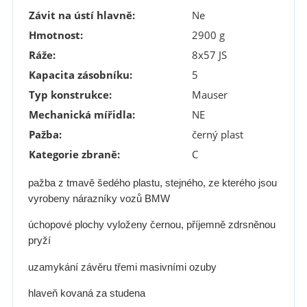
Závit na ústí hlavně:
Ne
Hmotnost:
2900 g
Ráže:
8x57 JS
Kapacita zásobníku:
5
Typ konstrukce:
Mauser
Mechanická mířidla:
NE
Pažba:
černý plast
Kategorie zbraně:
C
pažba z tmavě šedého plastu, stejného, ze kterého jsou
vyrobeny nárazníky vozů BMW
úchopové plochy vyloženy černou, příjemně zdrsněnou
pryží
uzamykání závěru třemi masivními ozuby
hlaveň kovaná za studena