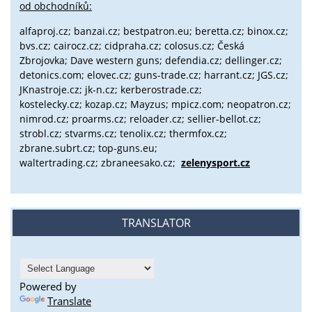
od obchodníků:
alfaproj.cz;
banzai.cz;
bestpatron.eu;
beretta.cz;
binox.cz;
bvs.cz;
cairocz.cz; cidpraha.cz; colosus.cz; Česká
Zbrojovka; Dave western guns; defendia.cz; dellinger.cz;
detonics.com; elovec.cz; guns-trade.cz; harrant.cz; JGS.cz;
JKnastroje.cz; jk-n.cz; kerberostrade.cz;
kostelecky.cz;
kozap.cz; Mayzus;
mpicz.com; neopatron.cz;
nimrod.cz; proarms.cz; reloader.cz; sellier-bellot.cz;
strobl.cz;
stvarms.cz; tenolix.cz; thermfox.cz;
zbrane.subrt.cz;
top-guns.eu;
waltertrading.cz; zbraneesako.cz;
zelenysport.cz
TRANSLATOR
Powered by
Translate