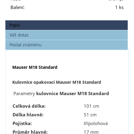
Balení:
1 ks
Popis
Váš dotaz
Poslat známénu
Mauser M18 Standard
Kulovnice opakovací Mauser M18 Standard
Parametry
kulovnice Mauser M18 Standard
Celková délka:
101 cm
Délka hlavně:
51 cm
Pojistka:
třípolohová
Průměr hlavně:
17 mm