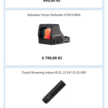
695,00 Kč
Kolimátor Vortex Defender CCW 6 MOA
6 790,00 Kč
Tlumič Browning Iridium IR.22 .22 LR 1/2-20 UNF
Tyto stránky jsou určeny pouze odborné veřejnosti od 18 let a
podnikatelům v oblasti zbraně a střelivo. Splňujete tyto
podmínky?
ANO
NE