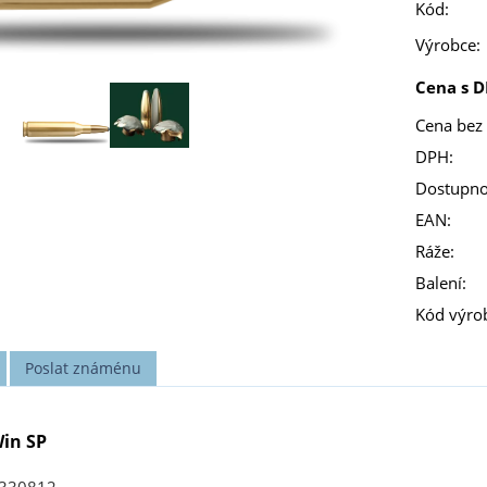
Kód:
Výrobce:
Cena s D
Cena bez
DPH:
Dostupno
EAN:
Ráže:
Balení:
Kód výro
Poslat známénu
in SP