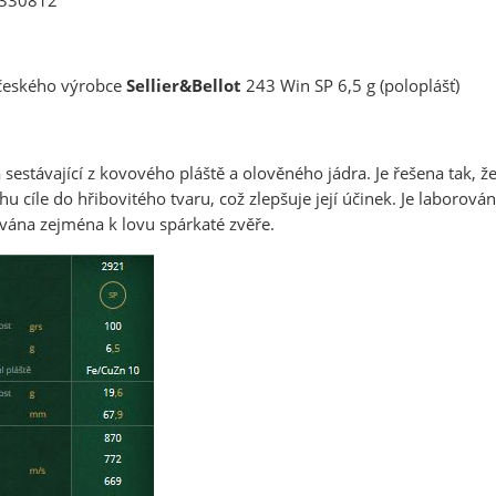
 V330812
českého výrobce
Sellier&Bellot
243 Win SP 6,5 g (poloplášť)
 sestávající z kovového pláště a olověného jádra. Je řešena tak, že
u cíle do hřibovitého tvaru, což zlepšuje její účinek. Je laborová
vána zejména k lovu spárkaté zvěře.