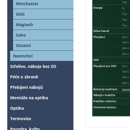
Winchester
GGG
Magtech
Sako
Ostatní
Nesmrtící
Střelivo, náboje bez ZO
Péče o zbraně
Přebíjení nábojů
Montáže na optiku
Optika
Termovize
Pouzdra, kufry