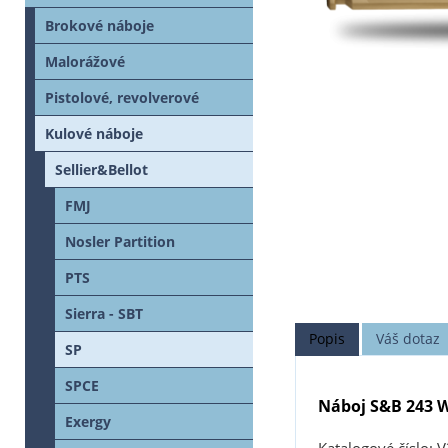
Brokové náboje
Malorážové
Pistolové, revolverové
Kulové náboje
Sellier&Bellot
FMJ
Nosler Partition
PTS
Sierra - SBT
Popis
Váš dotaz
SP
SPCE
Náboj S&B 243 W
Exergy