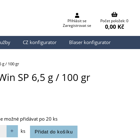
Přihlásit se
Počet položek: 0
0,00 Kč
Zaregistrovat se
lužby
CZ konfigurator
Blaser konfigurator
 g / 100 gr
Win SP 6,5 g / 100 gr
je možné přidávat po 20 ks
ks