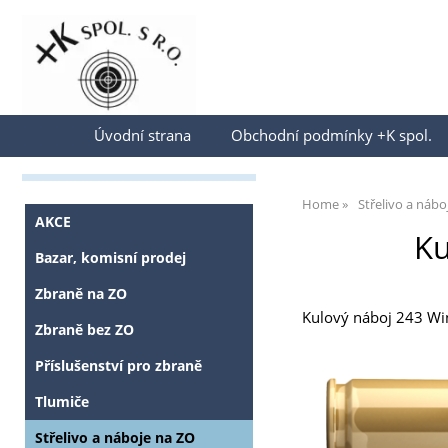
Přihlásit se
Úvodní strana
Obchodní podmínky +K spol.
Home
Střelivo a nábo
AKCE
Ku
Bazar, komisní prodej
Zbraně na ZO
Kulový náboj 243 Win 
Zbraně bez ZO
Příslušenství pro zbraně
Tlumiče
Střelivo a náboje na ZO