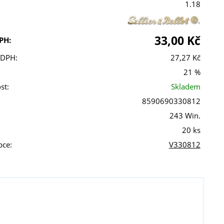
1.18
33,00 Kč
PH:
 DPH:
27,27 Kč
21 %
st:
Skladem
8590690330812
243 Win.
20 ks
bce:
V330812