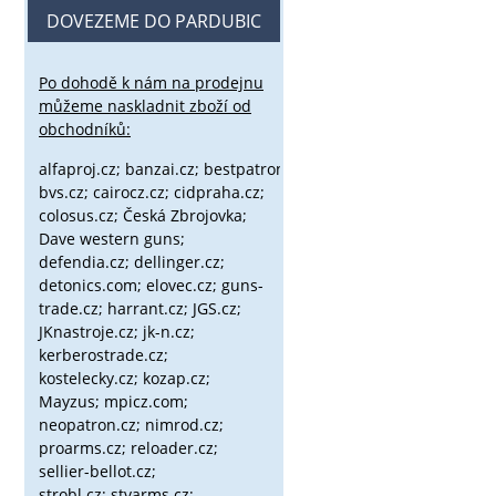
DOVEZEME DO PARDUBIC
Po dohodě k nám na prodejnu
můžeme naskladnit zboží od
obchodníků:
alfaproj.cz;
banzai.cz;
bestpatron.eu;
beretta.cz;
binox.cz;
bvs.cz;
cairocz.cz; cidpraha.cz;
colosus.cz; Česká Zbrojovka;
Dave western guns;
defendia.cz; dellinger.cz;
detonics.com; elovec.cz; guns-
trade.cz; harrant.cz; JGS.cz;
JKnastroje.cz; jk-n.cz;
kerberostrade.cz;
kostelecky.cz;
kozap.cz;
Mayzus;
mpicz.com;
neopatron.cz; nimrod.cz;
proarms.cz; reloader.cz;
sellier-bellot.cz;
strobl.cz;
stvarms.cz;