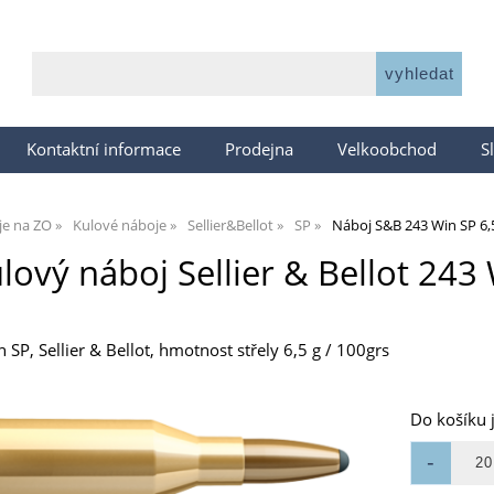
Kontaktní informace
Prodejna
Velkoobchod
S
je na ZO
Kulové náboje
Sellier&Bellot
SP
Náboj S&B 243 Win SP 6,5
lový náboj Sellier & Bellot 243 
SP, Sellier & Bellot, hmotnost střely 6,5 g / 100grs
Do košíku 