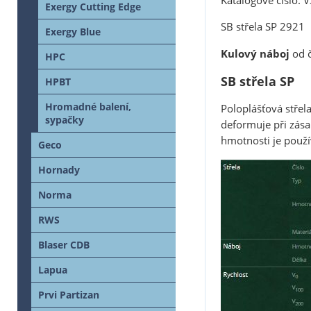
Katalogové číslo:
Exergy Cutting Edge
SB střela SP 2921
Exergy Blue
Kulový náboj
od 
HPC
SB střela SP
HPBT
Hromadné balení,
Poloplášťová střela
sypačky
deformuje při zásah
hmotnosti je použí
Geco
Hornady
Norma
RWS
Blaser CDB
Lapua
Prvi Partizan