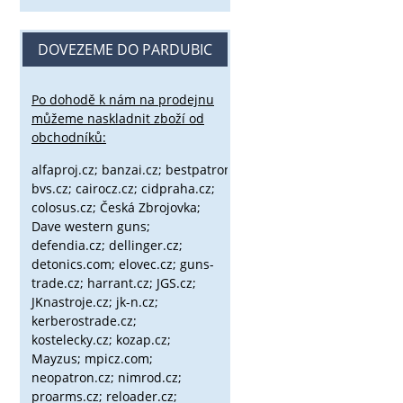
DOVEZEME DO PARDUBIC
Po dohodě k nám na prodejnu
můžeme naskladnit zboží od
obchodníků:
alfaproj.cz;
banzai.cz;
bestpatron.eu;
beretta.cz;
binox.cz;
bvs.cz;
cairocz.cz; cidpraha.cz;
colosus.cz; Česká Zbrojovka;
Dave western guns;
defendia.cz; dellinger.cz;
detonics.com; elovec.cz; guns-
trade.cz; harrant.cz; JGS.cz;
JKnastroje.cz; jk-n.cz;
kerberostrade.cz;
kostelecky.cz;
kozap.cz;
Mayzus;
mpicz.com;
neopatron.cz; nimrod.cz;
proarms.cz; reloader.cz;