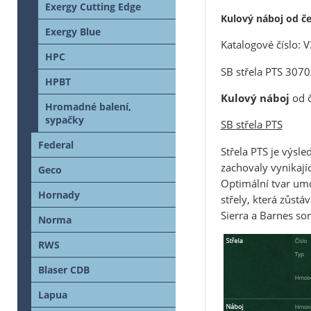
Exergy Cutting Edge
Kulový náboj od če
Exergy Blue
Katalogové číslo:
HPC
SB střela PTS 307
HPBT
Kulový náboj
od 
Hromadné balení,
sypačky
SB střela PTS
Federal
Střela PTS je výsl
zachovaly vynikají
Geco
Optimální tvar umo
Hornady
střely, která zůstá
Sierra a Barnes sor
Norma
RWS
Blaser CDB
Lapua