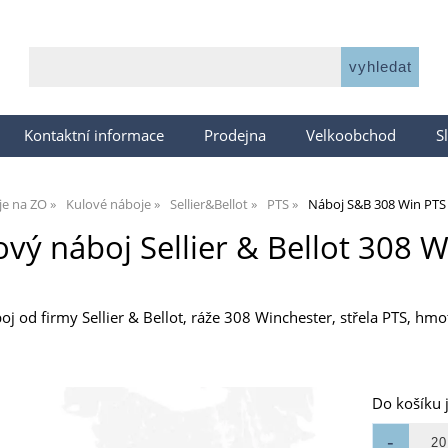
Kontaktní informace
Prodejna
Velkoobchod
S
je na ZO
Kulové náboje
Sellier&Bellot
PTS
Náboj S&B 308 Win PTS 
ový náboj Sellier & Bellot 308 W
 od firmy Sellier & Bellot, ráže 308 Winchester, střela PTS, hmot
Do košíku 