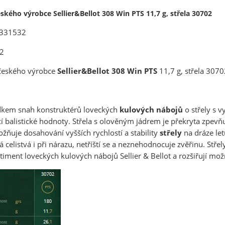
ského výrobce Sellier&Bellot 308 Win PTS 11,7 g, střela 30702
 V331532
02
českého výrobce
Sellier&Bellot 308 Win
PTS
11,7 g, střela 3070
edkem snah konstruktérů loveckých
kulových nábojů
o střely s 
cí balistické hodnoty. Střela s olověným jádrem je překryta zpe
žňuje dosahování vyšších rychlostí a stability
střely
na dráze letu
vá celistvá i při nárazu, netříští se a neznehodnocuje zvěřinu. Stře
timent loveckých kulových nábojů Sellier & Bellot a rozšiřují mož