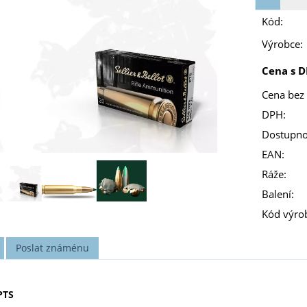
Kód:
Výrobce:
Cena s D
Cena bez
DPH:
Dostupno
EAN:
Ráže:
Balení:
Kód výro
Poslat známénu
PTS