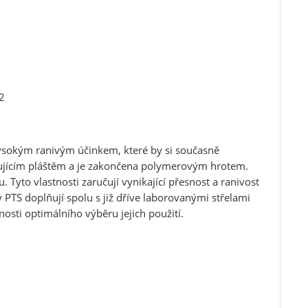
2
vysokým ranivým účinkem, které by si současně
vňujícím pláštěm a je zakončena polymerovým hrotem.
. Tyto vlastnosti zaručují vynikající přesnost a ranivost
ly PTS doplňují spolu s již dříve laborovanými střelami
nosti optimálního výběru jejich použití.