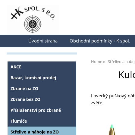
Přihlásit se
Úvodní strana
Obchodní podmínky +K spol.
Home
Střelivo a nábo
AKCE
Kul
Bazar, komisní prodej
Zbraně na ZO
Lovecký puškový náboj
Zbraně bez ZO
zvěře
Příslušenství pro zbraně
Tlumiče
Střelivo a náboje na ZO