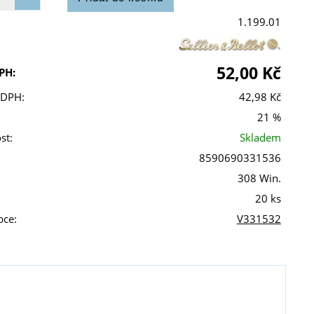
1.199.01
52,00 Kč
PH:
 DPH:
42,98 Kč
21 %
st:
Skladem
8590690331536
308 Win.
20 ks
bce:
V331532