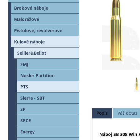
Brokové náboje
Malorážové
Pistolové, revolverové
Kulové náboje
Sellier&Bellot
FMJ
Nosler Partition
PTS
Sierra - SBT
SP
Popis
Váš dotaz
SPCE
Exergy
Náboj SB 308 Win 