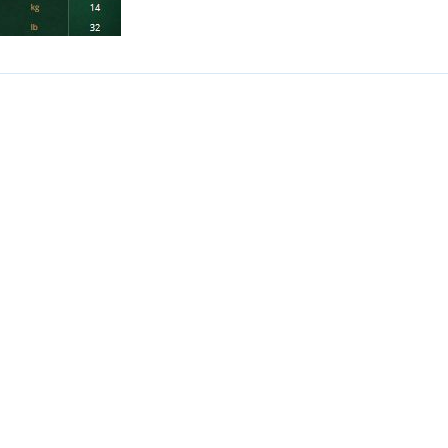
sou určeny pouze odborné veřejnosti od 18 let a podnikatelům v o
střelivo. Splňujete tyto podmínky?
ANO
NE