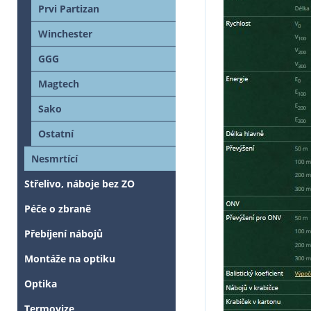
Prvi Partizan
Winchester
GGG
Magtech
Sako
Ostatní
Nesmrtící
Střelivo, náboje bez ZO
Péče o zbraně
Přebíjení nábojů
Montáže na optiku
Optika
Termovize