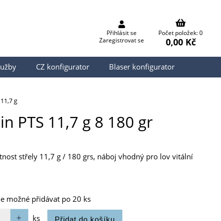
Přihlásit se
Počet položek: 0
0,00 Kč
Zaregistrovat se
lužby
CZ konfigurator
Blaser konfigurator
11,7 g
in PTS 11,7 g 8 180 gr
nost střely 11,7 g / 180 grs, náboj vhodný pro lov vitální
je možné přidávat po 20 ks
ks