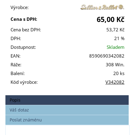
Výrobce:
65,00 Kč
Cena s DPH:
Cena bez DPH:
53,72 Kč
DPH:
21 %
Dostupnost:
Skladem
EAN:
8590690342082
Ráže:
308 Win.
Balení:
20 ks
Kód výrobce:
V342082
Popis
Váš dotaz
Poslat známénu