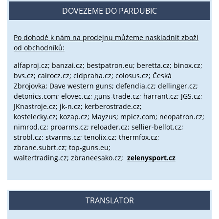
DOVEZEME DO PARDUBIC
Po dohodě k nám na prodejnu můžeme naskladnit zboží
od obchodníků:
alfaproj.cz;
banzai.cz;
bestpatron.eu;
beretta.cz;
binox.cz;
bvs.cz;
cairocz.cz; cidpraha.cz; colosus.cz; Česká
Zbrojovka; Dave western guns; defendia.cz; dellinger.cz;
detonics.com; elovec.cz; guns-trade.cz; harrant.cz; JGS.cz;
JKnastroje.cz; jk-n.cz; kerberostrade.cz;
kostelecky.cz;
kozap.cz; Mayzus;
mpicz.com; neopatron.cz;
nimrod.cz; proarms.cz; reloader.cz; sellier-bellot.cz;
strobl.cz;
stvarms.cz; tenolix.cz; thermfox.cz;
zbrane.subrt.cz;
top-guns.eu;
waltertrading.cz; zbraneesako.cz;
zelenysport.cz
TRANSLATOR