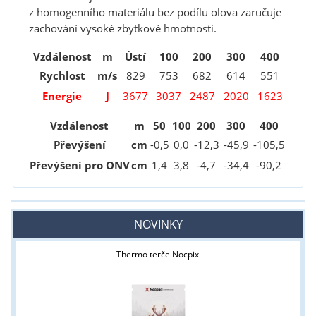
z homogenního materiálu bez podílu olova zaručuje
zachování vysoké zbytkové hmotnosti.
Vzdálenost
m
Ústí
100
200
300
400
Rychlost
m/s
829
753
682
614
551
Energie
J
3677
3037
2487
2020
1623
Vzdálenost
m
50
100
200
300
400
Převýšení
cm
-0
,5
0,0
-12
,3
-45
,9
-105
,5
Převýšení pro ONV
cm
1
,4
3
,8
-4
,7
-34
,4
-90
,2
NOVINKY
Thermo terče Nocpix