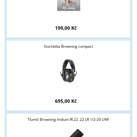
190,00 Kč
Sluchátka Browning compact
695,00 Kč
Tlumič Browning Iridium IR.22 .22 LR 1/2-20 UNF
Tyto stránky jsou určeny pouze odborné veřejnosti od 18 let a
podnikatelům v oblasti zbraně a střelivo. Splňujete tyto
podmínky?