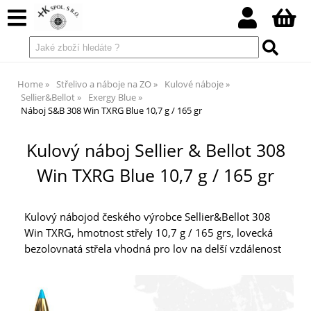
Home
Střelivo a náboje na ZO
Kulové náboje
Sellier&Bellot
Exergy Blue
Náboj S&B 308 Win TXRG Blue 10,7 g / 165 gr
Kulový náboj Sellier & Bellot 308
Win TXRG Blue 10,7 g / 165 gr
Kulový nábojod českého výrobce Sellier&Bellot 308
Win TXRG, hmotnost střely 10,7 g / 165 grs, lovecká
bezolovnatá střela vhodná pro lov na delší vzdálenost