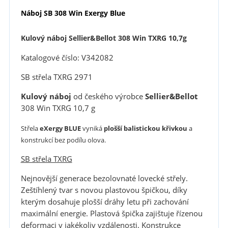
Náboj SB 308 Win Exergy Blue
Kulový náboj Sellier&Bellot 308 Win TXRG 10,7g
Katalogové číslo: V342082
SB střela TXRG 2971
Kulový náboj
od českého výrobce
Sellier&Bellot
308 Win TXRG 10,7 g
Střela
eXergy BLUE
vyniká
plošší balistickou křivkou
a
konstrukcí bez podílu olova.
SB střela TXRG
Nejnovější generace bezolovnaté lovecké střely.
Zeštíhlený tvar s novou plastovou špičkou, díky
kterým dosahuje plošší dráhy letu při zachování
maximální energie. Plastová špička zajištuje řízenou
deformaci v jakékoliv vzdálenosti. Konstrukce