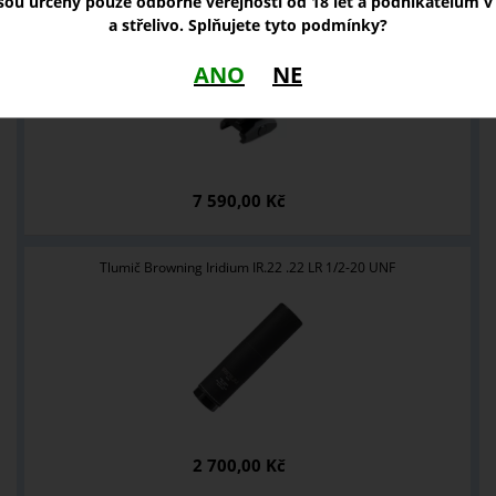
jsou určeny pouze odborné veřejnosti od 18 let a podnikatelům v 
Kolimátor Holosun ARO EVO RD2
a střelivo. Splňujete tyto podmínky?
ANO
NE
7 590,00 Kč
Tlumič Browning Iridium IR.22 .22 LR 1/2-20 UNF
2 700,00 Kč