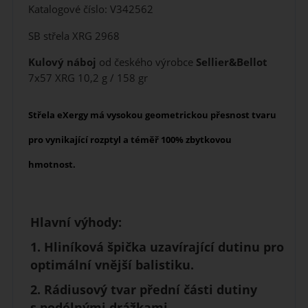
Katalogové číslo: V342562
SB střela XRG 2968
Kulový náboj
od českého výrobce
Sellier&Bellot
7x57 XRG 10,2 g / 158 gr
Střela
eXergy
má
vysokou geometrickou přesnost
tvaru
pro vynikající rozptyl a téměř
100% zbytkovou
hmotnost
.
Hlavní výhody:
1.
Hliníková špička
uzavírající dutinu pro
optimální vnější balistiku.
2. Rádiusový tvar přední části dutiny
s podélnými drážkami