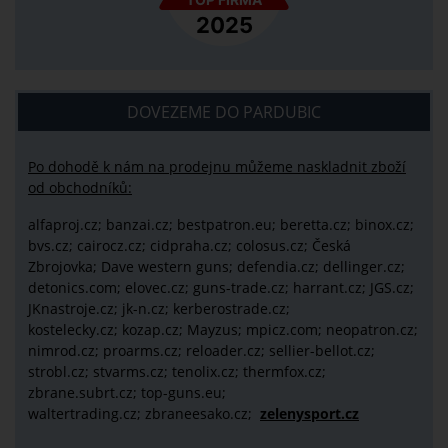
DOVEZEME DO PARDUBIC
Po dohodě k nám na prodejnu můžeme naskladnit zboží
od obchodníků:
alfaproj.cz;
banzai.cz;
bestpatron.eu;
beretta.cz;
binox.cz;
bvs.cz;
cairocz.cz; cidpraha.cz; colosus.cz; Česká
Zbrojovka; Dave western guns; defendia.cz; dellinger.cz;
detonics.com; elovec.cz; guns-trade.cz; harrant.cz; JGS.cz;
JKnastroje.cz; jk-n.cz; kerberostrade.cz;
kostelecky.cz;
kozap.cz; Mayzus;
mpicz.com; neopatron.cz;
nimrod.cz; proarms.cz; reloader.cz; sellier-bellot.cz;
strobl.cz;
stvarms.cz; tenolix.cz; thermfox.cz;
zbrane.subrt.cz;
top-guns.eu;
waltertrading.cz; zbraneesako.cz;
zelenysport.cz