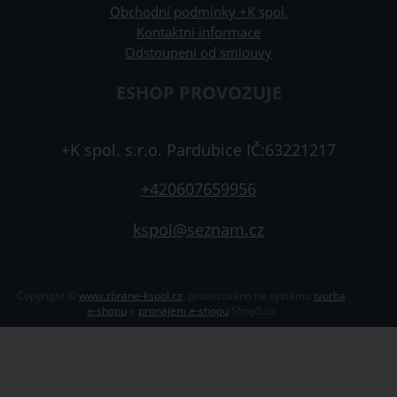
Obchodní podmínky +K spol.
Kontaktní informace
Odstoupení od smlouvy
ESHOP PROVOZUJE
+K spol. s.r.o. Pardubice IČ:63221217
+420607659956
kspol@seznam.cz
Copyright ©
www.zbrane-kspol.cz
,
provozováno na systému
tvorba
e-shopu
a
pronájem e-shopu
Shop5.cz