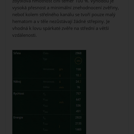
zbytková hmotnost činí téměř 100 %. Výhodou je
vysoká přesnost a minimální znehodnocení zvěřiny,
neboť kolem střelného kanálu se tvoří pouze malý
hematom a v těle nezůstávají žádné střepiny. Je
vhodná k lovu spárkaté zvěře na střední a větší
vzdálenosti.