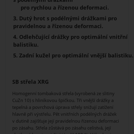
pro rychlou a
řízenou deformaci
.
3.
Dutý hrot
s podélnými drážkami pro
pravidelnou a řízenou deformaci.
4.
Odlehčující drážky
pro optimální vnitřní
balistiku.
5.
Zadní kužel
pro optimální vnější balistiku.
SB střela XRG
Homogenní tombaková střela (vyrobená ze slitiny
CuZn 10) s hliníkovou špičkou. Tři vnější drážky a
tepelná a povrchová úprava střely snižují zatížení
hlavně při výstřelu. Pět vnitřních podélných drážek
v dutině zajišťuje její pravidelnou řízenou deformaci
po zásahu. Střela zůstává po zásahu celistvá, její