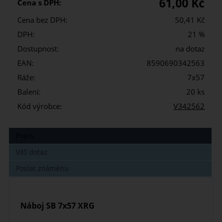
61,00 Kč
Cena s DPH:
Cena bez DPH:
50,41 Kč
DPH:
21 %
Dostupnost:
na dotaz
EAN:
8590690342563
Ráže:
7x57
Balení:
20 ks
Kód výrobce:
V342562
Popis
Váš dotaz
Poslat známénu
Náboj SB 7x57 XRG