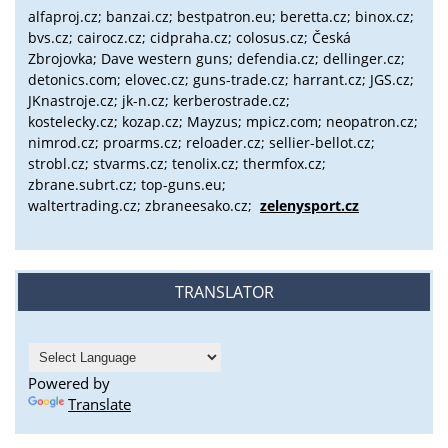
alfaproj.cz;
banzai.cz;
bestpatron.eu;
beretta.cz;
binox.cz;
bvs.cz;
cairocz.cz; cidpraha.cz; colosus.cz; Česká
Zbrojovka; Dave western guns; defendia.cz; dellinger.cz;
detonics.com; elovec.cz; guns-trade.cz; harrant.cz; JGS.cz;
JKnastroje.cz; jk-n.cz; kerberostrade.cz;
kostelecky.cz;
kozap.cz; Mayzus;
mpicz.com; neopatron.cz;
nimrod.cz; proarms.cz; reloader.cz; sellier-bellot.cz;
strobl.cz;
stvarms.cz; tenolix.cz; thermfox.cz;
zbrane.subrt.cz;
top-guns.eu;
waltertrading.cz; zbraneesako.cz;
zelenysport.cz
TRANSLATOR
Powered by
Translate