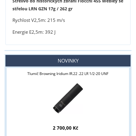
Střelivo do historických zbraní Fiocchi 455 Webley se
střelou LRN GZN 17g / 262 gr
Rychlost V2,5m: 215 m/s
Energie E2,5m: 392 J
NOVINKY
Tlumič Browning Iridium IR.22 .22 LR 1/2-20 UNF
2 700,00 Kč