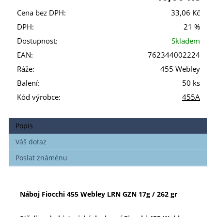
Cena bez DPH:
33,06 Kč
DPH:
21 %
Dostupnost:
Skladem
EAN:
762344002224
Ráže:
455 Webley
Balení:
50 ks
Kód výrobce:
455A
Popis
Váš dotaz
Poslat známénu
Náboj Fiocchi 455 Webley LRN GZN 17g / 262 gr