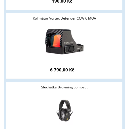
190,00 Kč
Kolimátor Vortex Defender CCW 6 MOA
Tyto stránky jsou určeny pouze odborné veřejnosti od 18 let a
podnikatelům v oblasti zbraně a střelivo. Splňujete tyto
podmínky?
ANO
NE
6 790,00 Kč
Sluchátka Browning compact