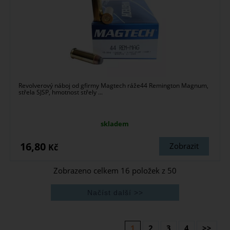
Revolverový náboj od gfirmy Magtech ráže44 Remington Magnum,
střela SJSP, hmotnost střely ...
skladem
16,80
Zobrazit
Kč
Zobrazeno celkem
16
položek z
50
1
2
3
4
>>