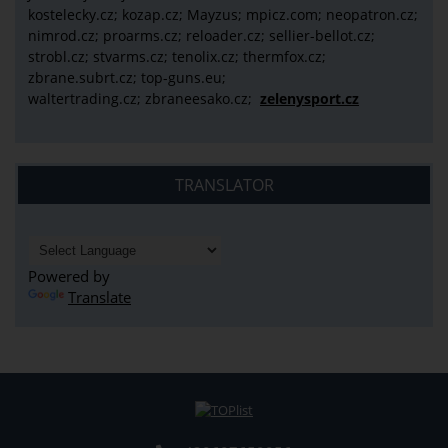
kostelecky.cz;
kozap.cz; Mayzus;
mpicz.com; neopatron.cz;
nimrod.cz; proarms.cz; reloader.cz; sellier-bellot.cz;
strobl.cz;
stvarms.cz; tenolix.cz; thermfox.cz;
zbrane.subrt.cz;
top-guns.eu;
waltertrading.cz; zbraneesako.cz;
zelenysport.cz
TRANSLATOR
Powered by
Translate