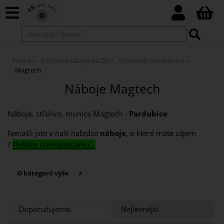
Home
Střelivo a náboje na ZO
Pistolové, revolverové
Magtech
Náboje Magtech
Náboje, střelivo, munice Magtech -
Pardubice
Nenašli jste v naší nabídce
náboje
, o které máte zájem
?
Pošlete nám poptávku...
O kategorii výše
Doporučujeme.
Nejlevnější