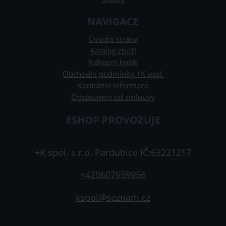
NAVIGACE
Úvodní strana
Katalog zboží
Nákupní košík
Obchodní podmínky +K spol.
Kontaktní informace
Odstoupení od smlouvy
ESHOP PROVOZUJE
+K spol. s.r.o. Pardubice IČ:63221217
+420607659956
kspol@seznam.cz