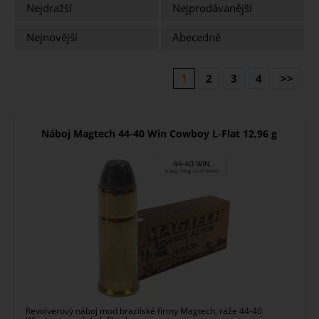
Nejdražší
Nejprodávanější
Nejnovější
Abecedně
1
2
3
4
>>
Náboj Magtech 44-40 Win Cowboy L-Flat 12,96 g
Revolverový náboj mod brazilské firmy Magtech, ráže 44-40