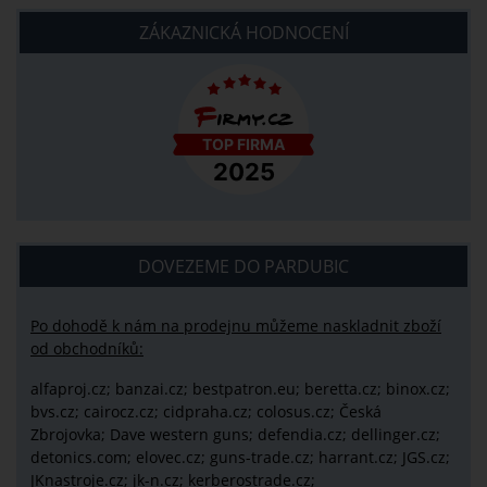
ZÁKAZNICKÁ HODNOCENÍ
DOVEZEME DO PARDUBIC
Po dohodě k nám na prodejnu můžeme naskladnit zboží
od obchodníků:
alfaproj.cz;
banzai.cz;
bestpatron.eu;
beretta.cz;
binox.cz;
bvs.cz;
cairocz.cz; cidpraha.cz; colosus.cz; Česká
Zbrojovka; Dave western guns; defendia.cz; dellinger.cz;
detonics.com; elovec.cz; guns-trade.cz; harrant.cz; JGS.cz;
JKnastroje.cz; jk-n.cz; kerberostrade.cz;