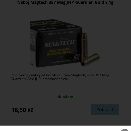
Náboj Magtech 357 Mag JHP Guardian Gold 8,1g
Revolverový náboj od brazilské firmy Magtech, ráže 357 Mag
Guardian Gold JHP, hmotnost střely ...
skladem
18,50
Zobrazit
Kč
Náboj Magtech 7,65 Browning JHP 4,6 g / 71 gr