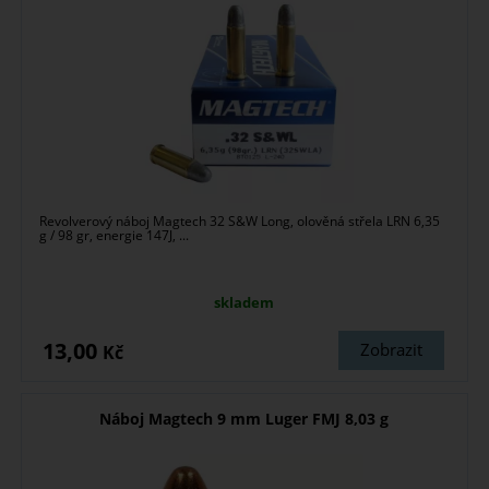
Revolverový náboj Magtech 32 S&W Long, olověná střela LRN 6,35
g / 98 gr, energie 147J, ...
skladem
13,00
Zobrazit
Kč
Náboj Magtech 9 mm Luger FMJ 8,03 g