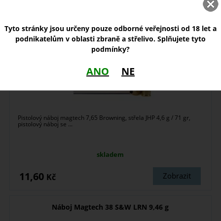
Tyto stránky jsou určeny pouze odborné veřejnosti od 18 let a
podnikatelům v oblasti zbraně a střelivo. Splňujete tyto
podmínky?
ANO
NE
Pistolový náboj magtech 7,65 Browning, střela JHP 4,6 g / 71 gr,
pistolový náboj se ...
skladem
11,60
Zobrazit
Kč
Náboj Magtech 38 S&W LRN 9,46 g