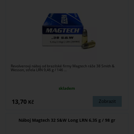
Revolverový náboj od brazilské firmy Magtech ráže 38 Smith &
Wesson, střela LRN 9,46 g / 146 ...
skladem
13,70
Zobrazit
Kč
Náboj Magtech 32 S&W Long LRN 6,35 g / 98 gr