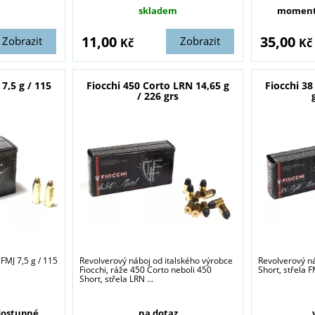
skladem
moment
11,00
35,00
Zobrazit
Zobrazit
Kč
Kč
 7,5 g / 115
Fiocchi 450 Corto LRN 14,65 g
Fiocchi 3
/ 226 grs
sou určeny pouze odborné veřejnosti od 18 let a podnikatelům v o
střelivo. Splňujete tyto podmínky?
ANO
NE
FMJ 7,5 g / 115
Revolverový náboj od italského výrobce
Revolverový n
Fiocchi, ráže 450 Corto neboli 450
Short, střela F
Short, střela LRN ...
ostupné
na dotaz