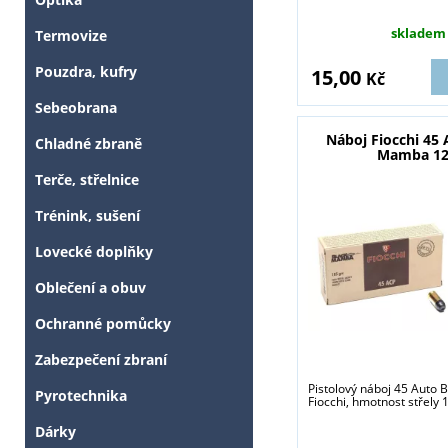
skladem
Termovize
Pouzdra, kufry
15,00
Kč
Sebeobrana
Náboj Fiocchi 45 
Chladné zbraně
Mamba 12
Terče, střelnice
Trénink, sušení
Lovecké doplňky
Oblečení a obuv
Ochranné pomůcky
Zabezpečení zbraní
Pistolový náboj 45 Auto
Pyrotechnika
Fiocchi, hmotnost střely 1
Dárky