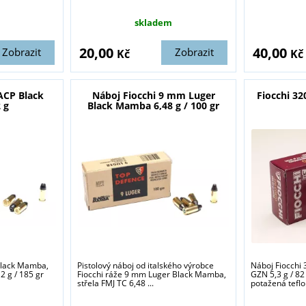
skladem
20,00
40,00
Zobrazit
Zobrazit
Kč
Kč
ACP Black
Náboj Fiocchi 9 mm Luger
Fiocchi 32
 g
Black Mamba 6,48 g / 100 gr
 Black Mamba,
Pistolový náboj od italského výrobce
Náboj Fiocchi 
2 g / 185 gr
Fiocchi ráže 9 mm Luger Black Mamba,
GZN 5,3 g / 82
střela FMJ TC 6,48 ...
potažená teflo