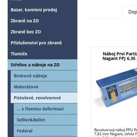
Bazar, komisní prodej
Dop
Zbraně na ZO
Zbraně bez ZO
Příslušenství pro zbraně
Tlumiče
Náboj Prvi Parti
Nagant FPJ 6,35 
Střelivo a náboje na ZO
Brokové náboje
Malorážové
Pistolové, revolverové
... s řízenou deformací
Sellier&Bellot
Revolverový náboj PPU Pr
Federal
7,62 mm Nagant, střela FP