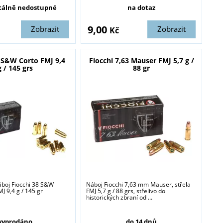
álně nedostupné
na dotaz
9,00
Zobrazit
Zobrazit
Kč
8 S&W Corto FMJ 9,4
Fiocchi 7,63 Mauser FMJ 5,7 g /
g / 145 grs
88 gr
blasti zbraně a
áboj Fiocchi 38 S&W
Náboj Fiocchi 7,63 mm Mauser, střela
MJ 9,4 g / 145 gr
FMJ 5,7 g / 88 grs, střelivo do
historických zbraní od ...
vyprodáno
do 14 dnů