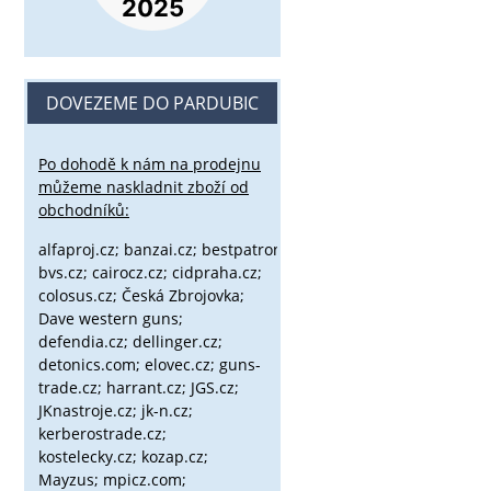
DOVEZEME DO PARDUBIC
Po dohodě k nám na prodejnu
můžeme naskladnit zboží od
obchodníků:
alfaproj.cz;
banzai.cz;
bestpatron.eu;
beretta.cz;
binox.cz;
bvs.cz;
cairocz.cz; cidpraha.cz;
colosus.cz; Česká Zbrojovka;
Dave western guns;
defendia.cz; dellinger.cz;
detonics.com; elovec.cz; guns-
trade.cz; harrant.cz; JGS.cz;
JKnastroje.cz; jk-n.cz;
kerberostrade.cz;
kostelecky.cz;
kozap.cz;
Mayzus;
mpicz.com;