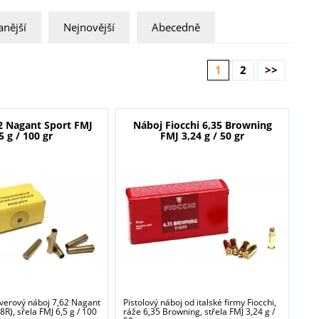
nější
Nejnovější
Abecedně
1
2
>>
2 Nagant Sport FMJ
Náboj Fiocchi 6,35 Browning
5 g / 100 gr
FMJ 3,24 g / 50 gr
lverový náboj 7,62 Nagant
Pistolový náboj od italské firmy Fiocchi,
R), sřela FMJ 6,5 g / 100
ráže 6,35 Browning, střela FMJ 3,24 g /