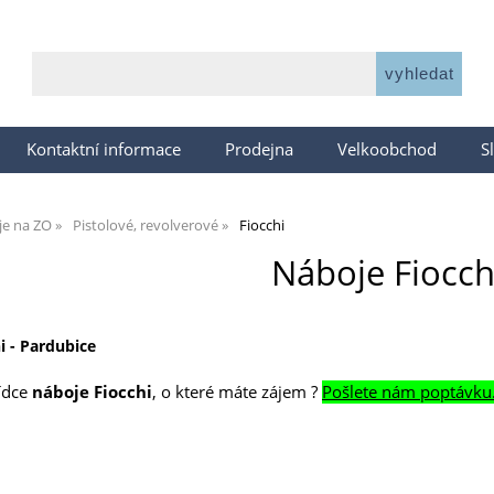
Kontaktní informace
Prodejna
Velkoobchod
S
je na ZO
Pistolové, revolverové
Fiocchi
Náboje Fiocch
i - Pardubice
bídce
náboje Fiocchi
, o které máte zájem ?
Pošlete nám poptávku.