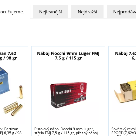
oručujeme.
Nejlevnější
Nejdražší
Nejprodáva
zan 7,62
Náboj Fiocchi 9mm Luger FMJ
Náboj 7,6
g / 98 gr
7,5 g / 115 gr
6,
vi Partizan
Pistolový náboj Fiocchi 9 mm Luger,
Sovětský revo
J 6,35 g / 98
střela FMJ 7,5 g / 115 gr, přesný náboj
SPORT (7,62x38