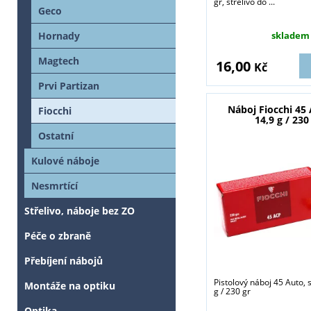
gr, střelivo do ...
Geco
Hornady
skladem
Magtech
16,00
Kč
Prvi Partizan
Náboj Fiocchi 45
Fiocchi
14,9 g / 230
Ostatní
Kulové náboje
Nesmrtící
Střelivo, náboje bez ZO
Péče o zbraně
Přebíjení nábojů
Pistolový náboj 45 Auto, 
Montáže na optiku
g / 230 gr
Optika