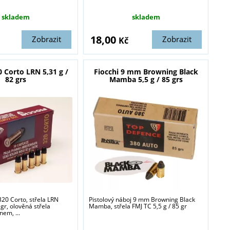
skladem
skladem
18,00
Zobrazit
Zobrazit
Kč
0 Corto LRN 5,31 g /
Fiocchi 9 mm Browning Black
82 grs
Mamba 5,5 g / 85 grs
320 Corto, střela LRN
Pistolový náboj 9 mm Browning Black
 gr, olověná střela
Mamba, střela FMJ TC 5,5 g / 85 gr
nem, ...