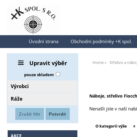
Přihlásit se
Úvodní strana
Obchodní podmínky +K spol.
Upravit výběr
Home
Střelivo a nábo
pouze skladem
Výrobci
Náboje, střelivo Fiocch
Ráže
Nenašli jste v naší na
O kategorii výše
AKCE