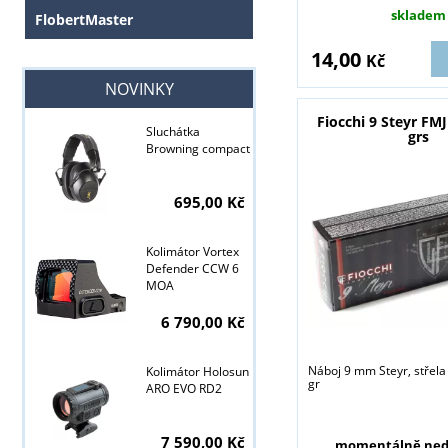
skladem
FlobertMaster
14,00
Kč
NOVINKY
Fiocchi 9 Steyr FMJ
Sluchátka
grs
Browning compact
Tyto stránky j
695,00 Kč
Kolimátor Vortex
Defender CCW 6
MOA
6 790,00 Kč
Náboj 9 mm Steyr, střela 
Kolimátor Holosun
gr
ARO EVO RD2
7 590,00 Kč
momentálně ned