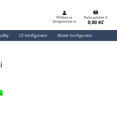
Přihlásit se
Počet položek: 0
0,00 Kč
Zaregistrovat se
lužby
CZ konfigurator
Blaser konfigurator
i
..