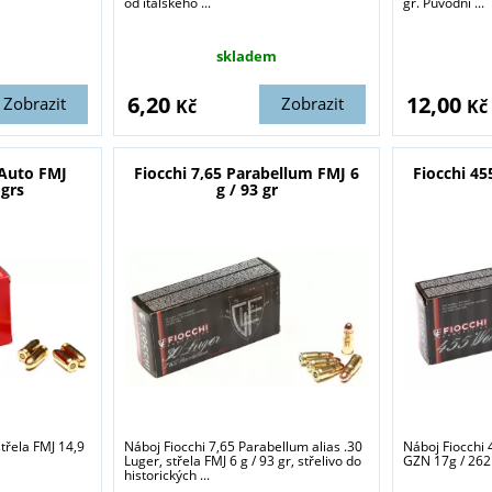
od italského ...
gr. Původní ...
skladem
6,20
12,00
Zobrazit
Zobrazit
Kč
Kč
 Auto FMJ
Fiocchi 7,65 Parabellum FMJ 6
Fiocchi 45
 grs
g / 93 gr
střela FMJ 14,9
Náboj Fiocchi 7,65 Parabellum alias .30
Náboj Fiocchi 
Luger, střela FMJ 6 g / 93 gr, střelivo do
GZN 17g / 262
historických ...