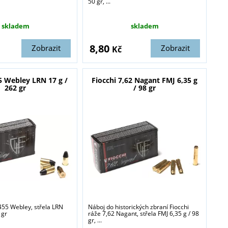
50 gr, ...
skladem
skladem
8,80
Zobrazit
Zobrazit
Kč
5 Webley LRN 17 g /
Fiocchi 7,62 Nagant FMJ 6,35 g
262 gr
/ 98 gr
455 Webley, střela LRN
Náboj do historických zbraní Fiocchi
 gr
ráže 7,62 Nagant, střela FMJ 6,35 g / 98
gr, ...