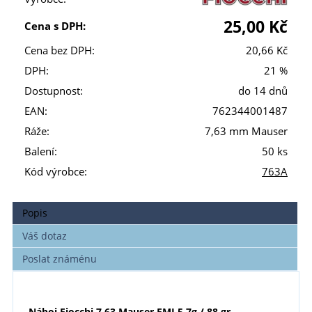
25,00 Kč
Cena s DPH:
Cena bez DPH:
20,66 Kč
DPH:
21 %
Dostupnost:
do 14 dnů
EAN:
762344001487
Ráže:
7,63 mm Mauser
Balení:
50 ks
Kód výrobce:
763A
Popis
Váš dotaz
Poslat známénu
Náboj Fiocchi
7,63 Mauser
FMJ 5,7g / 88 gr