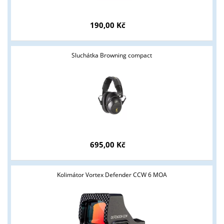
190,00 Kč
Sluchátka Browning compact
Tyto stránky jsou určeny pouze odborné veřejnosti od 18 let a
podnikatelům v oblasti zbraně a střelivo. Splňujete tyto
podmínky?
ANO
NE
695,00 Kč
Kolimátor Vortex Defender CCW 6 MOA