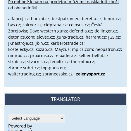
Po dohodě k nám na prodejnu můžeme naskladnit zboží
od obchodníků:
alfaproj.cz;
banzai.cz;
bestpatron.eu;
beretta.cz;
binox.cz;
bvs.cz;
cairocz.cz; cidpraha.cz; colosus.cz; Česká
Zbrojovka; Dave western guns; defendia.cz; dellinger.cz;
detonics.com; elovec.cz; guns-trade.cz; harrant.cz; JGS.cz;
JKnastroje.cz; jk-n.cz; kerberostrade.cz;
kostelecky.cz;
kozap.cz; Mayzus;
mpicz.com; neopatron.cz;
nimrod.cz; proarms.cz; reloader.cz; sellier-bellot.cz;
strobl.cz;
stvarms.cz; tenolix.cz; thermfox.cz;
zbrane.subrt.cz;
top-guns.eu;
waltertrading.cz; zbraneesako.cz;
zelenysport.cz
TRANSLATOR
Powered by