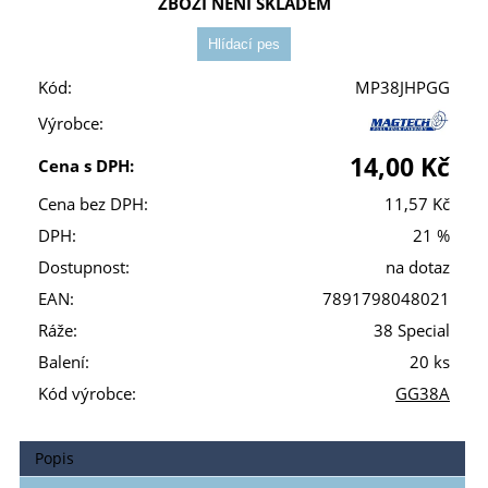
ZBOŽÍ NENÍ SKLADEM
Kód:
MP38JHPGG
Výrobce:
14,00 Kč
Cena s DPH:
Cena bez DPH:
11,57 Kč
DPH:
21 %
Dostupnost:
na dotaz
EAN:
7891798048021
Ráže:
38 Special
Balení:
20 ks
Kód výrobce:
GG38A
Popis