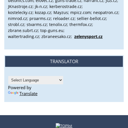
detonics.com; elovec.cz; guns-trade.cz; harrant.cz; JGS.cz;
JKnastroje.cz; jk-n.cz; kerberostrade.cz;
kostelecky.cz;
kozap.cz; Mayzus;
mpicz.com; neopatron.cz;
nimrod.cz; proarms.cz; reloader.cz; sellier-bellot.cz;
strobl.cz;
stvarms.cz; tenolix.cz; thermfox.cz;
zbrane.subrt.cz;
top-guns.eu;
waltertrading.cz; zbraneesako.cz;
zelenysport.cz
TRANSLATOR
Powered by
Translate