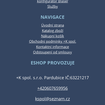
konfigurátor Blaser
Služby
NAVIGACE
Úvodní strana
Katalog zboží
Nákupní košík
Obchodní podmínky +K spol.
Kontaktní informace
Odstoupení od smlouvy
ESHOP PROVOZUJE
+K spol. s.r.o. Pardubice IČ:63221217
+420607659956
kspol@seznam.cz