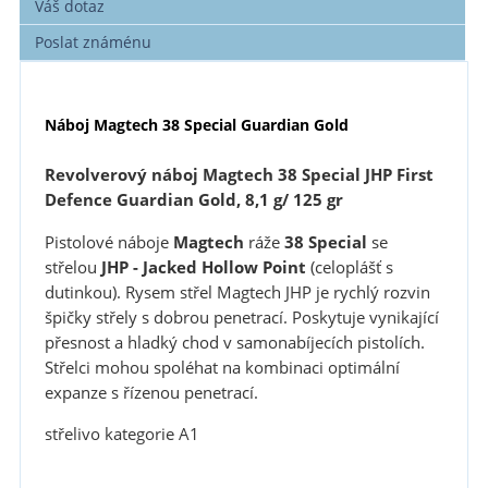
Váš dotaz
Poslat známénu
Náboj Magtech 38 Special Guardian Gold
Revolverový náboj Magtech 38 Special JHP First
Defence Guardian Gold, 8,1 g/ 125 gr
Pistolové náboje
Magtech
ráže
38 Special
se
střelou
JHP - Jacked Hollow Point
(celoplášť s
dutinkou). Rysem střel Magtech JHP je rychlý rozvin
špičky střely s dobrou penetrací. Poskytuje vynikající
přesnost a hladký chod v samonabíjecích pistolích.
Střelci mohou spoléhat na kombinaci optimální
expanze s řízenou penetrací.
střelivo kategorie A1