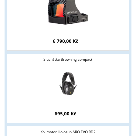
6 790,00 Kč
Sluchátka Browning compact
Tyto stránky jsou určeny pouze odborné veřejnosti od 18 let a
podnikatelům v oblasti zbraně a střelivo. Splňujete tyto
podmínky?
695,00 Kč
ANO
NE
Kolimátor Holosun ARO EVO RD2