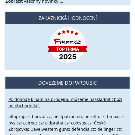
Zobrazit všechny novinky ...
ZÁKAZNICKÁ HODNOCENÍ
DOVEZEME DO PARDUBIC
Po dohodě k nám na prodejnu můžeme naskladnit zboží
od obchodníků:
alfaproj.cz;
banzai.cz;
bestpatron.eu;
beretta.cz;
binox.cz;
bvs.cz;
cairocz.cz; cidpraha.cz; colosus.cz; Česká
Zbrojovka; Dave western guns; defendia.cz; dellinger.cz;