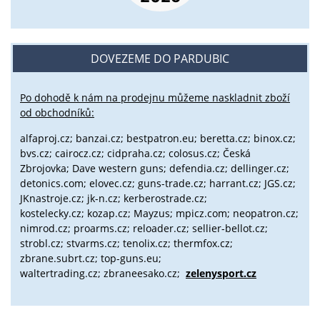
DOVEZEME DO PARDUBIC
Po dohodě k nám na prodejnu můžeme naskladnit zboží
od obchodníků:
alfaproj.cz;
banzai.cz;
bestpatron.eu;
beretta.cz;
binox.cz;
bvs.cz;
cairocz.cz; cidpraha.cz; colosus.cz; Česká
Zbrojovka; Dave western guns; defendia.cz; dellinger.cz;
detonics.com; elovec.cz; guns-trade.cz; harrant.cz; JGS.cz;
JKnastroje.cz; jk-n.cz; kerberostrade.cz;
kostelecky.cz;
kozap.cz; Mayzus;
mpicz.com; neopatron.cz;
nimrod.cz; proarms.cz; reloader.cz; sellier-bellot.cz;
strobl.cz;
stvarms.cz; tenolix.cz; thermfox.cz;
zbrane.subrt.cz;
top-guns.eu;
waltertrading.cz; zbraneesako.cz;
zelenysport.cz