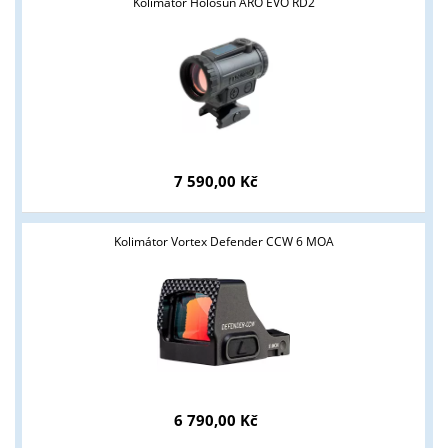
Kolimátor Holosun ARO EVO RD2
7 590,00 Kč
Kolimátor Vortex Defender CCW 6 MOA
6 790,00 Kč
Tyto stránky jsou určeny pouze odborné veřejnosti od 18 let a
podnikatelům v oblasti zbraně a střelivo. Splňujete tyto