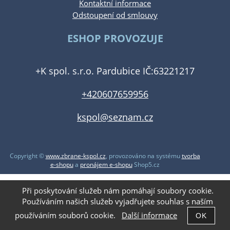
Kontaktní informace
Odstoupení od smlouvy
ESHOP PROVOZUJE
+K spol. s.r.o. Pardubice IČ:63221217
+420607659956
kspol@seznam.cz
Copyright ©
www.zbrane-kspol.cz
,
provozováno na systému
tvorba
e-shopu
a
pronájem e-shopu
Shop5.cz
Při poskytování služeb nám pomáhají soubory cookie.
Používáním našich služeb vyjadřujete souhlas s naším
používáním souborů cookie.
Další informace