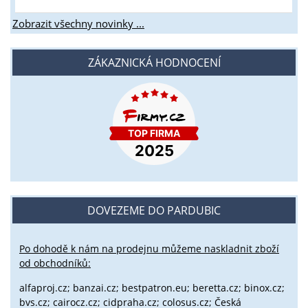
Zobrazit všechny novinky ...
ZÁKAZNICKÁ HODNOCENÍ
DOVEZEME DO PARDUBIC
Po dohodě k nám na prodejnu můžeme naskladnit zboží
od obchodníků:
alfaproj.cz;
banzai.cz;
bestpatron.eu;
beretta.cz;
binox.cz;
bvs.cz;
cairocz.cz; cidpraha.cz; colosus.cz; Česká