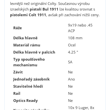
levnější než originální Colty. Současnou výrobu
izraelských
pistolí Bul 1911
lze kvalitou srovnat s
pistolemi Colt 1911
, avšak při zachování nižší ceny.
9x19 nebo .45
Ráže
ACP
Délka hlavně
108 mm
Materiál rámu
Ocel
Délka hlavně v palcích
4.25 "
Typ spoušťového
SA
mechanismu
Závit
Ne
Jednořadý zásobník
Ano
Stavitelné hledí
Ne
Rail
Ne
Optics Ready
Ne
10x 9 Luger, 8x