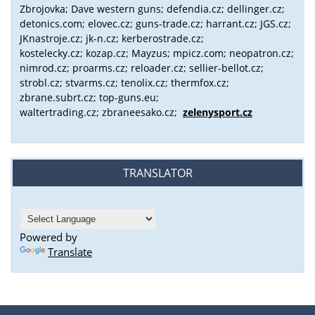
Zbrojovka; Dave western guns; defendia.cz; dellinger.cz;
detonics.com; elovec.cz; guns-trade.cz; harrant.cz; JGS.cz;
JKnastroje.cz; jk-n.cz; kerberostrade.cz;
kostelecky.cz;
kozap.cz; Mayzus;
mpicz.com; neopatron.cz;
nimrod.cz; proarms.cz; reloader.cz; sellier-bellot.cz;
strobl.cz;
stvarms.cz; tenolix.cz; thermfox.cz;
zbrane.subrt.cz;
top-guns.eu;
waltertrading.cz; zbraneesako.cz;
zelenysport.cz
TRANSLATOR
Powered by
Translate