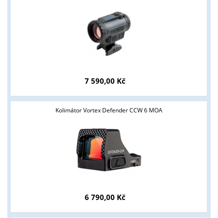
7 590,00 Kč
Kolimátor Vortex Defender CCW 6 MOA
Tyto stránky jsou určeny pouze odborné veřejnosti od 18 let a
podnikatelům v oblasti zbraně a střelivo. Splňujete tyto
podmínky?
ANO
NE
6 790,00 Kč