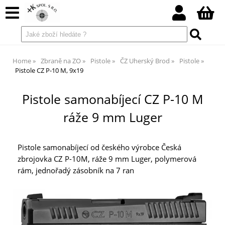
Home
Zbraně na ZO
Pistole
ČZ Uherský Brod
Pistole
Pistole CZ P-10 M, 9x19
Pistole samonabíjecí CZ P-10 M
ráže 9 mm Luger
Pistole samonabíjecí od českého výrobce Česká
zbrojovka CZ P-10M, ráže 9 mm Luger, polymerová
rám, jednořadý zásobník na 7 ran