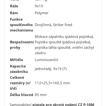
Ráže
9x19
Rám
Polymer
Funkce
spoušťového
Dvojčinná, Striker fired
mechanismu
Blokace zápalníku (pádová pojistka),
Bezpečnostní
Pojistka spouště (pádová pojistka),
prvky
pojistka táhla spouště, vnitřní záchyt
závěru
Mířidla
Luminiscenční
Kapacita
jednořadý, 9x19 (7)
zásobníku
Celkové
rozměry (v/
112×25,5×160,5 mm
š/d)
Délka hlavně
85 mm
Samonabíjecí
pistole pro skryté nošení CZ P-10M