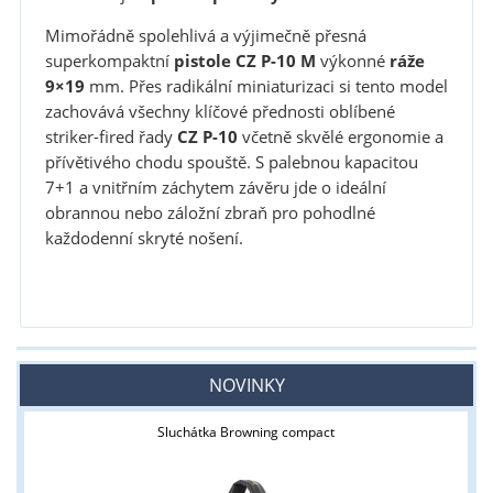
Mimořádně spolehlivá a výjimečně přesná
superkompaktní
pistole CZ P-10 M
výkonné
ráže
9×19
mm. Přes radikální miniaturizaci si tento model
zachovává všechny klíčové přednosti oblíbené
striker-fired řady
CZ P-10
včetně skvělé ergonomie a
přívětivého chodu spouště. S palebnou kapacitou
7+1 a vnitřním záchytem závěru jde o ideální
obrannou nebo záložní zbraň pro pohodlné
každodenní skryté nošení.
NOVINKY
Sluchátka Browning compact