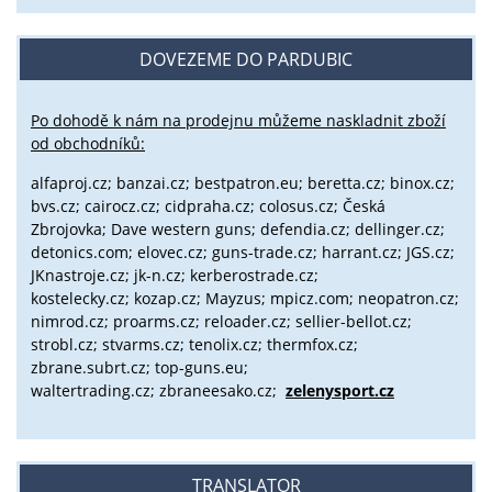
DOVEZEME DO PARDUBIC
Po dohodě k nám na prodejnu můžeme naskladnit zboží
od obchodníků:
alfaproj.cz;
banzai.cz;
bestpatron.eu;
beretta.cz;
binox.cz;
bvs.cz;
cairocz.cz; cidpraha.cz; colosus.cz; Česká
Zbrojovka; Dave western guns; defendia.cz; dellinger.cz;
detonics.com; elovec.cz; guns-trade.cz; harrant.cz; JGS.cz;
JKnastroje.cz; jk-n.cz; kerberostrade.cz;
kostelecky.cz;
kozap.cz; Mayzus;
mpicz.com; neopatron.cz;
nimrod.cz; proarms.cz; reloader.cz; sellier-bellot.cz;
strobl.cz;
stvarms.cz; tenolix.cz; thermfox.cz;
zbrane.subrt.cz;
top-guns.eu;
waltertrading.cz; zbraneesako.cz;
zelenysport.cz
TRANSLATOR